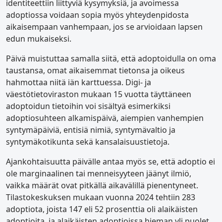
identiteettiin liittyviä kysymyksiä, ja avoimessa
adoptiossa voidaan sopia myös yhteydenpidosta
aikaisempaan vanhempaan, jos se arvioidaan lapsen
edun mukaiseksi.
Päivä muistuttaa samalla siitä, että adoptoidulla on oma
taustansa, omat aikaisemmat tietonsa ja oikeus
hahmottaa niitä iän karttuessa. Digi- ja
väestötietoviraston mukaan 15 vuotta täyttäneen
adoptoidun tietoihin voi sisältyä esimerkiksi
adoptiosuhteen alkamispäivä, aiempien vanhempien
syntymäpäiviä, entisiä nimiä, syntymävaltio ja
syntymäkotikunta sekä kansalaisuustietoja.
Ajankohtaisuutta päivälle antaa myös se, että adoptio ei
ole marginaalinen tai menneisyyteen jäänyt ilmiö,
vaikka määrät ovat pitkällä aikavälillä pienentyneet.
Tilastokeskuksen mukaan vuonna 2024 tehtiin 283
adoptiota, joista 147 eli 52 prosenttia oli alaikäisten
adoptioita, ja alaikäisten adoptioissa hieman yli puolet