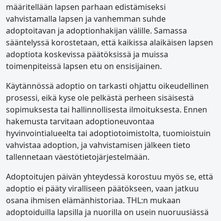
määritellään lapsen parhaan edistämiseksi
vahvistamalla lapsen ja vanhemman suhde
adoptoitavan ja adoptionhakijan välille. Samassa
sääntelyssä korostetaan, että kaikissa alaikäisen lapsen
adoptiota koskevissa päätöksissä ja muissa
toimenpiteissä lapsen etu on ensisijainen.
Käytännössä adoptio on tarkasti ohjattu oikeudellinen
prosessi, eikä kyse ole pelkästä perheen sisäisestä
sopimuksesta tai hallinnollisesta ilmoituksesta. Ennen
hakemusta tarvitaan adoptioneuvontaa
hyvinvointialueelta tai adoptiotoimistolta, tuomioistuin
vahvistaa adoption, ja vahvistamisen jälkeen tieto
tallennetaan väestötietojärjestelmään.
Adoptoitujen päivän yhteydessä korostuu myös se, että
adoptio ei pääty viralliseen päätökseen, vaan jatkuu
osana ihmisen elämänhistoriaa. THL:n mukaan
adoptoiduilla lapsilla ja nuorilla on usein nuoruusiässä