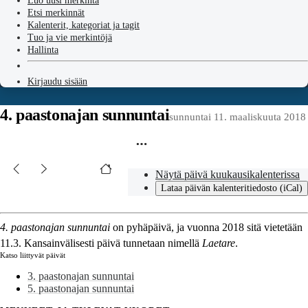
Luo uusi merkintä
Etsi merkinnät
Kalenterit, kategoriat ja tagit
Tuo ja vie merkintöjä
Hallinta
Kirjaudu sisään
4. paastonajan sunnuntai
sunnuntai 11. maaliskuuta 2018
Näytä päivä kuukausikalenterissa
Lataa päivän kalenteritiedosto (iCal)
4. paastonajan sunnuntai
on pyhäpäivä, ja vuonna 2018 sitä vietetään
11.3. Kansainvälisesti päivä tunnetaan nimellä
Laetare
.
Katso liittyvät päivät
3. paastonajan sunnuntai
5. paastonajan sunnuntai