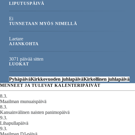
LIPUTUSPÄIVÄ
Ei
TUNNETAAN MYÖS NIMELLÄ
Laetare
AJANKOHTA
3071 päivää sitten
LUOKAT
Pyhäpäivä
Kirkkovuoden juhlapäivä
Kirkollinen juhlapäivä
MENNEET JA TULEVAT KALENTERIPÄIVÄT
8.3.
Maailman munuaispäivä
8.3.
Kansainvälinen naisten panimopäivä
9.3.
Lihapullapäivä
9.3.
Maailman DJ-päivä