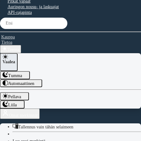
Pitkät vapaat
Auringon nousu- ja laskuajat
API-rajapinta
Kauppa
Tietoa
Teema
Vaalea
Tumma
Automaattinen
Pellava
Liila
Omat merkinnät
Tallennus vain tähän selaimeen