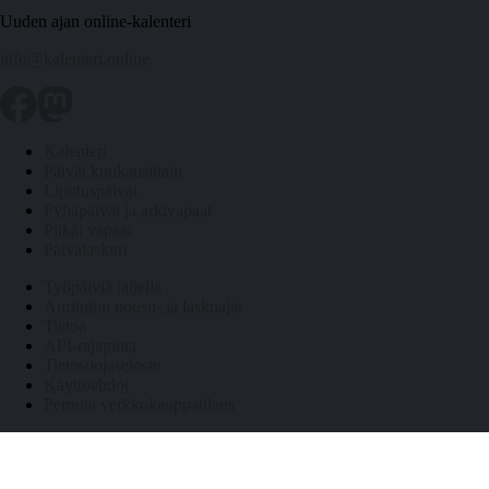
Uuden ajan online-kalenteri
info@kalenteri.online
Kalenteri
Päivät kuukausittain
Liputuspäivät
Pyhäpäivät ja arkivapaat
Pitkät vapaat
Päivälaskuri
Työpäiviä jäljellä
Auringon nousu- ja laskuajat
Tietoa
API-rajapinta
Tietosuojaseloste
Käyttöehdot
Peruuta verkkokauppatilaus