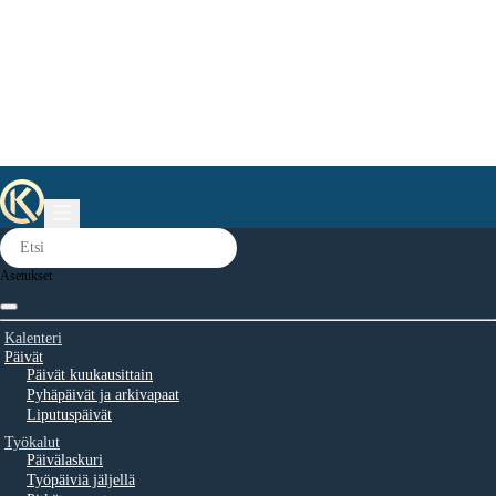
Asetukset
Kalenteri
Päivät
Päivät kuukausittain
Pyhäpäivät ja arkivapaat
Liputuspäivät
Työkalut
Päivälaskuri
Työpäiviä jäljellä