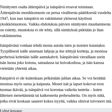
Nimitysten osalta äitienpäivä ja isänpäivä eroavat toisistaan.
Äitienpäivän monikkomuoto on perua virallisesta päätöksestä vuodelta
1947, kun taas isänpäivä on vakiintunut yleisessä käytössä
yksikkömuotoon. Vaikka ehdotuksia päivien nimitysten muuttamisesta
on esitetty, muutoksia ei ole tehty, sillä nimityksiä pidetään jo liian
vakiintuneina.
Isänpäivänä voidaan tehdä monia asioita isien ja isoisien kunniaksi.
Tyypillisesti isälle annetaan lahjoja ja itse tehtyjä kortteja, ja monissa
perheissä keitetään isälle aamukahvit. Isänpäivänä vieraillaan usein
isän luona joko kotona, sairaalassa tai hoivakodissa, ja isän kanssa
vietetään yhteistä aikaa.
Isänpäivä ei ole kuitenkaan pelkästään juhlan aikaa. Se voi herättää
monissa myös surua ja kaipuuta. Monet isät ja lapset kokevat eron
tuomaa ikävää, ja isänpäivä voi korostaa vaikeita tunteita – kuten
läheisen menettämistä tai katkenneita perhesuhteita. On myös niitä,
jotka eivät koskaan saaneet kokea isyyttä, vaikka olisivat toivoneet sitä.
Lyhyt kuvaus: