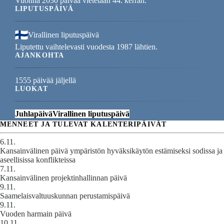
Vuonna 2030 päivää vietetään 44. kerran.
LIPUTUSPÄIVÄ
Virallinen liputuspäivä
Liputettu vaihtelevasti vuodesta 1987 lähtien.
AJANKOHTA
1555 päivää jäljellä
LUOKAT
Juhlapäivä
Virallinen liputuspäivä
MENNEET JA TULEVAT KALENTERIPÄIVÄT
6.11.
Kansainvälinen päivä ympäristön hyväksikäytön estämiseksi sodissa ja
aseellisissa konflikteissa
7.11.
Kansainvälinen projektinhallinnan päivä
9.11.
Saamelaisvaltuuskunnan perustamispäivä
9.11.
Vuoden harmain päivä
10.11.