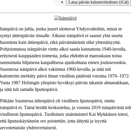
Lataa päivän kalenteritiedosto (iCal)
Isänpäivä on juhla, jonka juuret ulottuvat Yhdysvaltoihin, missä se
syntyi äitienpäivän rinnalle. Alkuun isänpäivä ei saanut yhtä suurta
huomiota kuin äitienpäivä, eikä päivämäärästä ollut yhtenäisyyttä.
Pohjoismaissa isänpäivän vietto alkoi saada kannatusta 1940-luvulla,
erityisesti kauppiaiden toimesta, jotka ehdottivat marraskuun toista
sunnuntaita hiljaisena kaupallisena ajankohtana ennen joulusesonkia.
Suomessa isänpäivä alkoi vakiintua 1960-luvulla, ja siitä tuli
kalenteriin merkitty päivä ilman virallista päätöstä vuosina 1970–1972.
Vasta 1987 Helsingin yliopisto hyväksyi päivän takaisin almanakkaan,
ja siitä tuli samalla liputuspäivä.
Pitkään Suomessa äitienpäivä oli virallinen liputuspäivä, mutta
isänpäivä ei. Tämä herätti keskustelua, ja vuonna 2019 isänpäivästä tuli
virallisesti liputuspäivä. Tuolloinen sisäministeri Kai Mykkänen totesi,
että liputuskäytännön ero poistettiin, jotta äitiyttä ja isyyttä
arvostettaisiin yhdenvertaisesti.