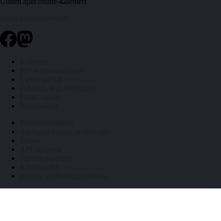
Uuden ajan online-kalenteri
info@kalenteri.online
Kalenteri
Päivät kuukausittain
Liputuspäivät
Pyhäpäivät ja arkivapaat
Pitkät vapaat
Päivälaskuri
Työpäiviä jäljellä
Auringon nousu- ja laskuajat
Tietoa
API-rajapinta
Tietosuojaseloste
Käyttöehdot
Peruuta verkkokauppatilaus