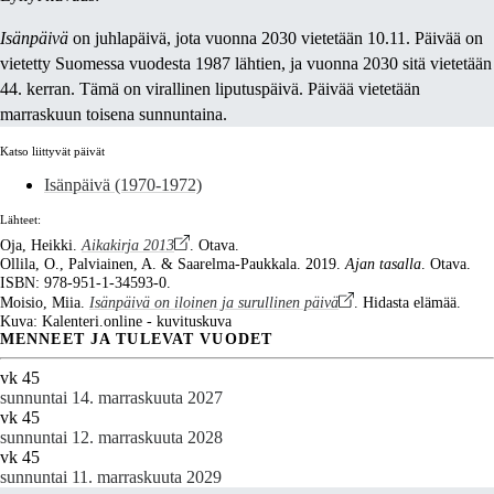
Isänpäivä
on juhlapäivä, jota vuonna 2030 vietetään 10.11. Päivää on
vietetty Suomessa vuodesta 1987 lähtien, ja vuonna 2030 sitä vietetään
44. kerran. Tämä on virallinen liputuspäivä. Päivää vietetään
marraskuun toisena sunnuntaina.
Katso liittyvät päivät
Isänpäivä (1970-1972)
Lähteet:
Oja, Heikki.
Aikakirja 2013
. Otava.
Ollila, O., Palviainen, A. & Saarelma-Paukkala. 2019.
Ajan tasalla
. Otava.
ISBN: 978-951-1-34593-0.
Moisio, Miia.
Isänpäivä on iloinen ja surullinen päivä
. Hidasta elämää.
Kuva: Kalenteri.online - kuvituskuva
MENNEET JA TULEVAT VUODET
vk 45
sunnuntai 14. marraskuuta 2027
vk 45
sunnuntai 12. marraskuuta 2028
vk 45
sunnuntai 11. marraskuuta 2029