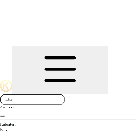
Asetukset
Kalenteri
Päivät