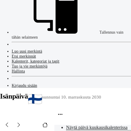
Tallennus vain
tähän selaimeen
Luo uusi merkintä
Etsi merkinnät
Kalenterit, kategoriat ja tagit
Tuo ja vie merkintöjä
Hallinta
Kirjaudu sisään
Isänpäivä
sunnuntai 10. marraskuuta 2030
Näytä päivä kuukausikalenterissa