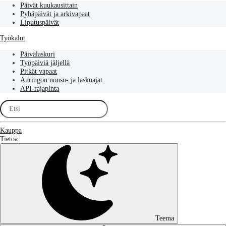
Päivät kuukausittain
Pyhäpäivät ja arkivapaat
Liputuspäivät
Työkalut
Päivälaskuri
Työpäiviä jäljellä
Pitkät vapaat
Auringon nousu- ja laskuajat
API-rajapinta
Kauppa
Tietoa
Teema