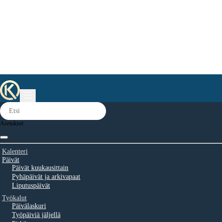
Asetukset
Kalenteri
Päivät
Päivät kuukausittain
Pyhäpäivät ja arkivapaat
Liputuspäivät
Työkalut
Päivälaskuri
Työpäiviä jäljellä