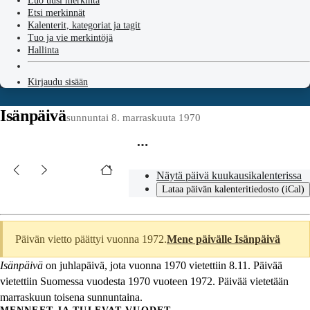
Luo uusi merkintä
Etsi merkinnät
Kalenterit, kategoriat ja tagit
Tuo ja vie merkintöjä
Hallinta
Kirjaudu sisään
Isänpäivä
sunnuntai 8. marraskuuta 1970
Näytä päivä kuukausikalenterissa
Lataa päivän kalenteritiedosto (iCal)
Päivän vietto päättyi vuonna 1972.
Mene päivälle Isänpäivä
Isänpäivä
on juhlapäivä, jota vuonna 1970 vietettiin 8.11. Päivää
vietettiin Suomessa vuodesta 1970 vuoteen 1972. Päivää vietetään
marraskuun toisena sunnuntaina.