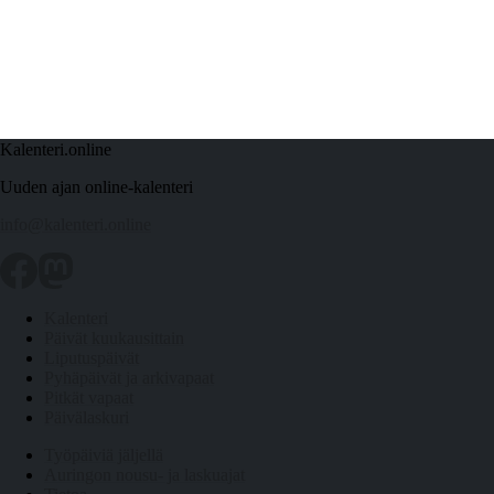
Kalenteri.online
Uuden ajan online-kalenteri
info@kalenteri.online
Kalenteri
Päivät kuukausittain
Liputuspäivät
Pyhäpäivät ja arkivapaat
Pitkät vapaat
Päivälaskuri
Työpäiviä jäljellä
Auringon nousu- ja laskuajat