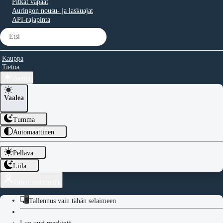
Pitkät vapaat
Auringon nousu- ja laskuajat
API-rajapinta
Kauppa
Tietoa
Teema
Vaalea
Tumma
Automaattinen
Pellava
Liila
Omat merkinnät
Tallennus vain tähän selaimeen