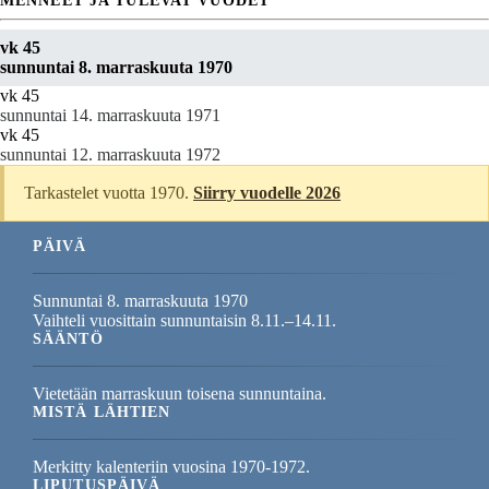
MENNEET JA TULEVAT VUODET
vk 45
sunnuntai 8. marraskuuta 1970
vk 45
sunnuntai 14. marraskuuta 1971
vk 45
sunnuntai 12. marraskuuta 1972
Tarkastelet vuotta 1970.
Siirry vuodelle 2026
PÄIVÄ
Sunnuntai 8. marraskuuta 1970
Vaihteli vuosittain sunnuntaisin 8.11.–14.11.
SÄÄNTÖ
Vietetään marraskuun toisena sunnuntaina.
MISTÄ LÄHTIEN
Merkitty kalenteriin vuosina 1970-1972.
LIPUTUSPÄIVÄ