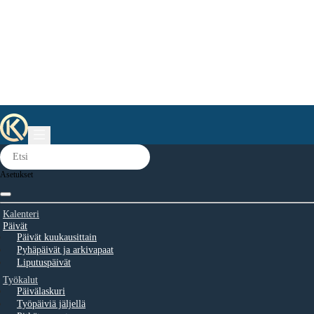
Asetukset
Kalenteri
Päivät
Päivät kuukausittain
Pyhäpäivät ja arkivapaat
Liputuspäivät
Työkalut
Päivälaskuri
Työpäiviä jäljellä