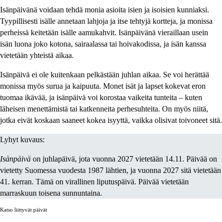
Isänpäivänä voidaan tehdä monia asioita isien ja isoisien kunniaksi.
Tyypillisesti isälle annetaan lahjoja ja itse tehtyjä kortteja, ja monissa
perheissä keitetään isälle aamukahvit. Isänpäivänä vieraillaan usein
isän luona joko kotona, sairaalassa tai hoivakodissa, ja isän kanssa
vietetään yhteistä aikaa.
Isänpäivä ei ole kuitenkaan pelkästään juhlan aikaa. Se voi herättää
monissa myös surua ja kaipuuta. Monet isät ja lapset kokevat eron
tuomaa ikävää, ja isänpäivä voi korostaa vaikeita tunteita – kuten
läheisen menettämistä tai katkenneita perhesuhteita. On myös niitä,
jotka eivät koskaan saaneet kokea isyyttä, vaikka olisivat toivoneet sitä.
Lyhyt kuvaus:
Isänpäivä
on juhlapäivä, jota vuonna 2027 vietetään 14.11. Päivää on
vietetty Suomessa vuodesta 1987 lähtien, ja vuonna 2027 sitä vietetään
41. kerran. Tämä on virallinen liputuspäivä. Päivää vietetään
marraskuun toisena sunnuntaina.
Katso liittyvät päivät