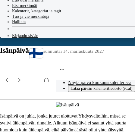
Luo uusi merkintä
Etsi merkinnät
Kalenterit, kategoriat ja tagit
Tuo ja vie merkintöjä
Hallinta
Kirjaudu sisään
Isänpäivä
sunnuntai 14. marraskuuta 2027
Näytä päivä kuukausikalenterissa
Lataa päivän kalenteritiedosto (iCal)
Isänpäivä on juhla, jonka juuret ulottuvat Yhdysvaltoihin, missä se
syntyi äitienpäivän rinnalle. Alkuun isänpäivä ei saanut yhtä suurta
huomiota kuin äitienpäivä, eikä päivämäärästä ollut yhtenäisyyttä.