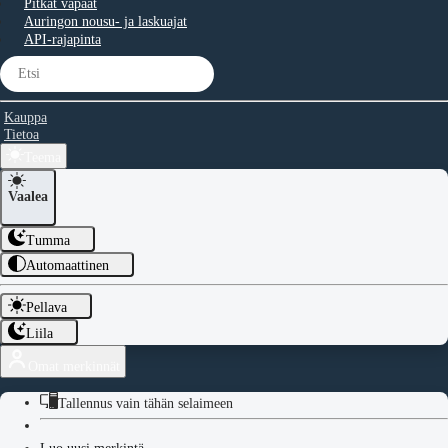
Pitkät vapaat
Auringon nousu- ja laskuajat
API-rajapinta
Kauppa
Tietoa
Teema
Vaalea
Tumma
Automaattinen
Pellava
Liila
Omat merkinnät
Tallennus vain tähän selaimeen