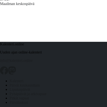
Maailman keskospäivä
Kalenteri.online
Uuden ajan online-kalenteri
info@kalenteri.online
Kalenteri
Päivät kuukausittain
Liputuspäivät
Pyhäpäivät ja arkivapaat
Pitkät vapaat
Päivälaskuri