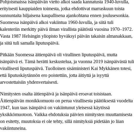
Pohjoismaissa isänpäivän vietto alkoi saada kannatusta 1940-luvulla,
erityisesti kauppiaiden toimesta, jotka ehdottivat marraskuun toista
sunnuntaita hiljaisena kaupallisena ajankohtana ennen joulusesonkia.
Suomessa isänpäivä alkoi vakiintua 1960-luvulla, ja siitä tuli
kalenteriin merkitty päivä ilman virallista päätöstä vuosina 1970–1972.
Vasta 1987 Helsingin yliopisto hyväksyi päivän takaisin almanakkaan,
ja siitä tuli samalla liputuspäivä.
Pitkään Suomessa äitienpäivä oli virallinen liputuspäivä, mutta
isänpäivä ei. Tämä herätti keskustelua, ja vuonna 2019 isänpäivästä tuli
virallisesti liputuspäivä. Tuolloinen sisäministeri Kai Mykkänen totesi,
että liputuskäytännön ero poistettiin, jotta äitiyttä ja isyyttä
arvostettaisiin yhdenvertaisesti.
Nimitysten osalta äitienpäivä ja isänpäivä eroavat toisistaan.
Äitienpäivän monikkomuoto on perua virallisesta päätöksestä vuodelta
1947, kun taas isänpäivä on vakiintunut yleisessä käytössä
yksikkömuotoon. Vaikka ehdotuksia päivien nimitysten muuttamisesta
on esitetty, muutoksia ei ole tehty, sillä nimityksiä pidetään jo liian
vakiintuneina.