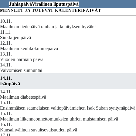
Juhlapäivä
Virallinen liputuspäivä
MENNEET JA TULEVAT KALENTERIPÄIVÄT
10.11.
Maailman tiedepäivä rauhan ja kehityksen hyväksi
11.11.
Sinkkujen päivä
12.11.
Maailman keuhkokuumepäivä
13.11.
Vuoden harmain päivä
14.11.
Valvomisen sunnuntai
14.11.
Isänpäivä
14.11.
Maailman diabetespäivä
15.11.
Ensimmäisen saamelaisen valtiopäivämiehen Isak Saban syntymäpäivä
15.11.
Maailman liikenneonnettomuuksien uhrien muistamisen päivä
16.11.
Kansainvälinen suvaitsevaisuuden päivä
17.11.