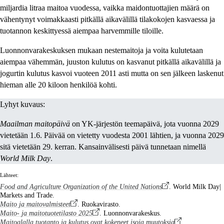
miljardia litraa maitoa vuodessa, vaikka maidontuottajien määrä on
vähentynyt voimakkaasti pitkällä aikavälillä tilakokojen kasvaessa ja
tuotannon keskittyessä aiempaa harvemmille tiloille.
Luonnonvarakeskuksen mukaan nestemaitoja ja voita kulutetaan
aiempaa vähemmän, juuston kulutus on kasvanut pitkällä aikavälillä ja
jogurtin kulutus kasvoi vuoteen 2011 asti mutta on sen jälkeen laskenut
hieman alle 20 kiloon henkilöä kohti.
Lyhyt kuvaus:
Maailman maitopäivä
on YK-järjestön teemapäivä, jota vuonna 2029
vietetään 1.6. Päivää on vietetty vuodesta 2001 lähtien, ja vuonna 2029
sitä vietetään 29. kerran. Kansainvälisesti päivä tunnetaan nimellä
World Milk Day
.
Lähteet:
Food and Agriculture Organization of the United Nations
. World Milk Day|
Markets and Trade.
Maito ja maitovalmisteet
. Ruokavirasto.
Maito- ja maitotuotetilasto 2025
. Luonnonvarakeskus.
Maitoalalla tuotanto ja kulutus ovat kokeneet isoja muutoksia
.