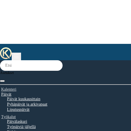
Asetukset
Kalenteri
Päivät
Päivät kuukausittain
Pyhäpäivät ja arkivapaat
Liputuspäivät
Työkalut
Päivälaskuri
Työpäiviä jäljellä