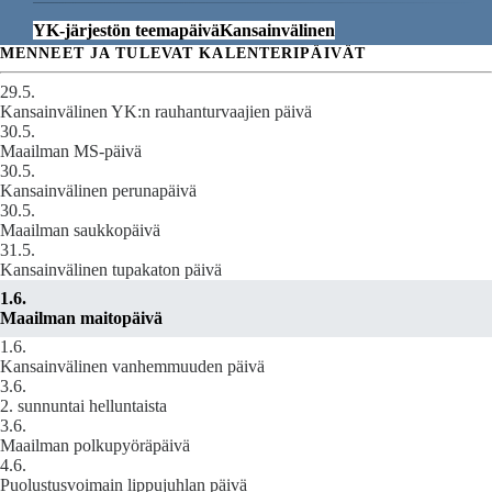
YK-järjestön teemapäivä
Kansainvälinen
MENNEET JA TULEVAT KALENTERIPÄIVÄT
29.5.
Kansainvälinen YK:n rauhanturvaajien päivä
30.5.
Maailman MS-päivä
30.5.
Kansainvälinen perunapäivä
30.5.
Maailman saukkopäivä
31.5.
Kansainvälinen tupakaton päivä
1.6.
Maailman maitopäivä
1.6.
Kansainvälinen vanhemmuuden päivä
3.6.
2. sunnuntai helluntaista
3.6.
Maailman polkupyöräpäivä
4.6.
Puolustusvoimain lippujuhlan päivä