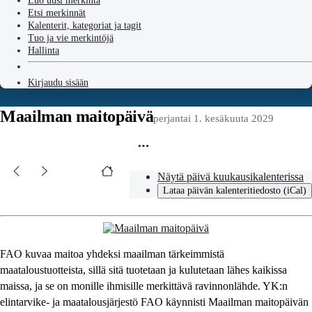
Luo uusi merkintä
Etsi merkinnät
Kalenterit, kategoriat ja tagit
Tuo ja vie merkintöjä
Hallinta
Kirjaudu sisään
Maailman maitopäivä
perjantai 1. kesäkuuta 2029
Näytä päivä kuukausikalenterissa
Lataa päivän kalenteritiedosto (iCal)
FAO kuvaa maitoa yhdeksi maailman tärkeimmistä
maataloustuotteista, sillä sitä tuotetaan ja kulutetaan lähes kaikissa
maissa, ja se on monille ihmisille merkittävä ravinnonlähde. YK:n
elintarvike- ja maatalousjärjestö FAO käynnisti Maailman maitopäivän