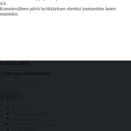
4.6.
Kansainvälinen päivä hyökkäyksen uhreiksi joutuneiden lasten
muistoksi
Kalenteri.online
Uuden ajan online-kalenteri
info@kalenteri.online
Kalenteri
Päivät kuukausittain
Liputuspäivät
Pyhäpäivät ja arkivapaat
Pitkät vapaat