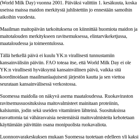
(World Milk Day) vuonna 2001. Päiväksi valittiin 1. kesäkuuta, koska
useissa maissa maidon merkitystä juhlistettiin jo ennestään samoihin
aikoihin vuodesta.
Maailman maitopäivän tarkoituksena on kiinnittää huomiota maidon ja
maitotalouden merkitykseen ravitsemuksessa, elintarvikeketjussa,
maataloudessa ja toimeentulossa.
Tällä hetkellä päivä ei kuulu YK:n virallisesti tunnustamiin
kansainvälisiin päiviin. FAO toteaa itse, että World Milk Day ei ole
YK:n virallisesti hyväksymä kansainvälinen päivä, vaikka sitä
koordinoidaan maailmanlaajuisesti järjestön kautta ja sen viettoa
seurataan kansainvälisessä verkostossa.
Suomessa maidolla on näkyvä asema maataloudessa. Ruokaviraston
ravitsemussuosituksissa maitovalmisteet mainitaan proteiinin,
kalsiumin, jodin sekä useiden vitamiinien lähteinä. Suosituksissa
rasvattomia tai vähärasvaisia nestemäisiä maitovalmisteita kehotetaan
käyttämään päivittäin osana monipuolista ruokavaliota.
Luonnonvarakeskuksen mukaan Suomessa tuotetaan edelleen yli kaksi