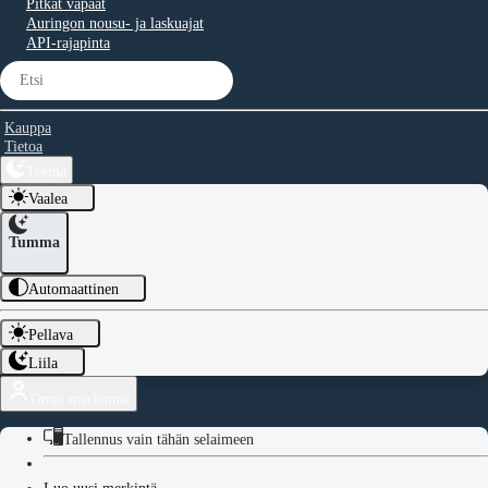
Pitkät vapaat
Auringon nousu- ja laskuajat
API-rajapinta
Kauppa
Tietoa
Teema
Vaalea
Tumma
Automaattinen
Pellava
Liila
Omat merkinnät
Tallennus vain tähän selaimeen