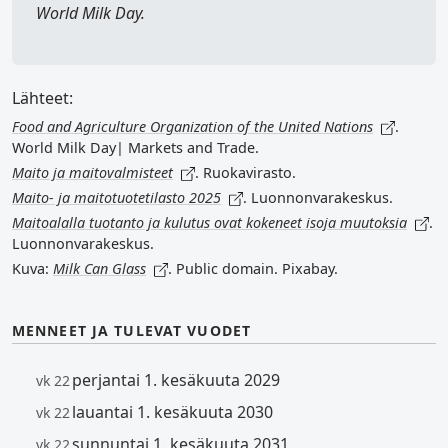
World Milk Day
.
Lähteet:
Food and Agriculture Organization of the United Nations
.
World Milk Day| Markets and Trade.
Maito ja maitovalmisteet
. Ruokavirasto.
Maito- ja maitotuotetilasto 2025
. Luonnonvarakeskus.
Maitoalalla tuotanto ja kulutus ovat kokeneet isoja muutoksia
.
Luonnonvarakeskus.
Kuva:
Milk Can Glass
. Public domain. Pixabay.
MENNEET JA TULEVAT VUODET
perjantai 1. kesäkuuta 2029
vk 22
lauantai 1. kesäkuuta 2030
vk 22
sunnuntai 1. kesäkuuta 2031
vk 22