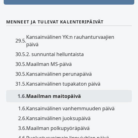
MENNEET JA TULEVAT KALENTERIPÄIVÄT
Kansainvälinen YK:n rauhanturvaajien
29.5.
päivä
30.5.
2. sunnuntai helluntaista
30.5.
Maailman MS-päivä
30.5.
Kansainvälinen perunapäivä
31.5.
Kansainvälinen tupakaton päivä
1.6.
Maailman maitopäivä
1.6.
Kansainvälinen vanhemmuuden päivä
2.6.
Kansainvälinen juoksupäivä
3.6.
Maailman polkupyöräpäivä
4.6.
Puolustusvoimain lippujuhlan päivä