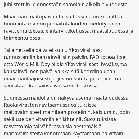
juhlistettiin jo ennestään samoihin aikoihin vuodesta.
Maailman maitopäivän tarkoituksena on kiinnittää
huomiota maidon ja maitotalouden merkitykseen
ravitsemuksessa, elintarvikeketjussa, maataloudessa ja
toimeentulossa.
Tällä hetkellä päivä ei kuulu YK:n virallisesti
tunnustamiin kansainvälisiin päiviin. FAO toteaa itse,
että World Milk Day ei ole YK:n virallisesti hyväksymä
kansainvälinen päivä, vaikka sitä koordinoidaan
maailmanlaajuisesti järjestön kautta ja sen viettoa
seurataan kansainvälisessä verkostossa.
Suomessa maidolla on näkyvä asema maataloudessa.
Ruokaviraston ravitsemussuosituksissa
maitovalmisteet mainitaan proteiinin, kalsiumin, jodin
sekä useiden vitamiinien lähteinä. Suosituksissa
rasvattomia tai vähärasvaisia nestemäisiä
maitovalmisteita kehotetaan käyttämään päivittäin