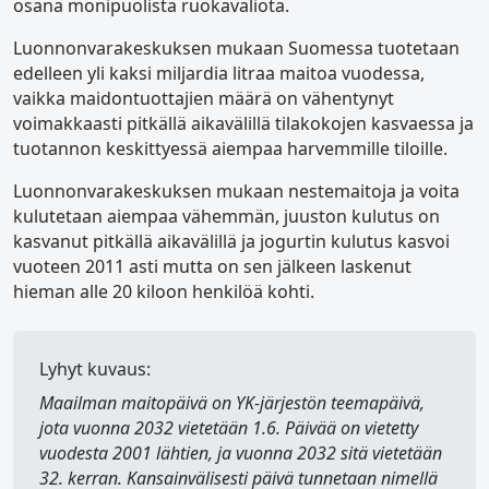
osana monipuolista ruokavaliota.
Luonnonvarakeskuksen mukaan Suomessa tuotetaan
edelleen yli kaksi miljardia litraa maitoa vuodessa,
vaikka maidontuottajien määrä on vähentynyt
voimakkaasti pitkällä aikavälillä tilakokojen kasvaessa ja
tuotannon keskittyessä aiempaa harvemmille tiloille.
Luonnonvarakeskuksen mukaan nestemaitoja ja voita
kulutetaan aiempaa vähemmän, juuston kulutus on
kasvanut pitkällä aikavälillä ja jogurtin kulutus kasvoi
vuoteen 2011 asti mutta on sen jälkeen laskenut
hieman alle 20 kiloon henkilöä kohti.
Lyhyt kuvaus:
Maailman maitopäivä
on YK-järjestön teemapäivä,
jota vuonna 2032 vietetään 1.6. Päivää on vietetty
vuodesta 2001 lähtien, ja vuonna 2032 sitä vietetään
32. kerran. Kansainvälisesti päivä tunnetaan nimellä