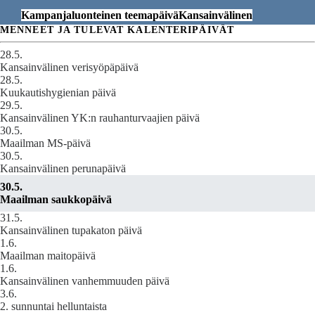
Kampanjaluonteinen teemapäivä
Kansainvälinen
MENNEET JA TULEVAT KALENTERIPÄIVÄT
28.5.
Kansainvälinen verisyöpäpäivä
28.5.
Kuukautishygienian päivä
29.5.
Kansainvälinen YK:n rauhanturvaajien päivä
30.5.
Maailman MS-päivä
30.5.
Kansainvälinen perunapäivä
30.5.
Maailman saukkopäivä
31.5.
Kansainvälinen tupakaton päivä
1.6.
Maailman maitopäivä
1.6.
Kansainvälinen vanhemmuuden päivä
3.6.
2. sunnuntai helluntaista