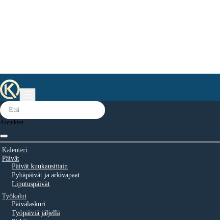
Asetukset
Kalenteri
Päivät
Päivät kuukausittain
Pyhäpäivät ja arkivapaat
Liputuspäivät
Työkalut
Päivälaskuri
Työpäiviä jäljellä