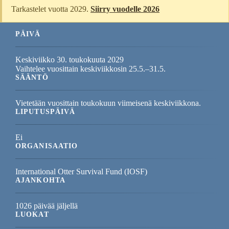
Tarkastelet vuotta 2029.
Siirry vuodelle 2026
PÄIVÄ
Keskiviikko 30. toukokuuta 2029
Vaihtelee vuosittain keskiviikkosin 25.5.–31.5.
SÄÄNTÖ
Vietetään vuosittain toukokuun viimeisenä keskiviikkona.
LIPUTUSPÄIVÄ
Ei
ORGANISAATIO
International Otter Survival Fund (IOSF)
AJANKOHTA
1026 päivää jäljellä
LUOKAT