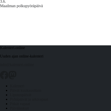
3.6.
Maailman polkupyöräpäivä
Kalenteri.online
Uuden ajan online-kalenteri
info@kalenteri.online
Kalenteri
Päivät kuukausittain
Liputuspäivät
Pyhäpäivät ja arkivapaat
Pitkät vapaat
Päivälaskuri