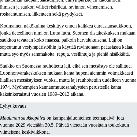
ihmisen ja saukon väliset ristiriidat, ravinnon vähenemisen,
roskaantumisen, liikenteen sekä pyydykset.
Kotimainen näkökulma keskittyy ennen kaikkea euraasiansaukkoon,
jonka tieteellinen nimi on Lutra lutra. Suomen riistakeskuksen mukaan
saukkoa tavataan koko maassa, paikoin harvalukuisena. Laji on
sopeutunut vesiympäristöihin ja käyttää ravintonaan pääasiassa kalaa,
mutta syö myös sammakoita, rapuja, vesilintuja ja pieniä nisäkkäitä.
Saukko on Suomessa rauhoitettu laji, eikä sen metsästys ole sallittua.
Luonnonvarakeskuksen mukaan kanta hupeni aiemmin voimakkaasti
liiallisen metsästyksen vuoksi, mutta laji rauhoitettiin uudelleen vuonna
1974. Myöhempien kannanmuutosanalyysien perusteella kanta
kaksinkertaistui vuosien 1989–2013 aikana.
Lyhyt kuvaus:
Maailman saukkopäivä
on kampanjaluonteinen teemapäivä, jota
vuonna 2029 vietetään 30.5. Päivää vietetään vuosittain toukokuun
viimeisenä keskiviikkona.