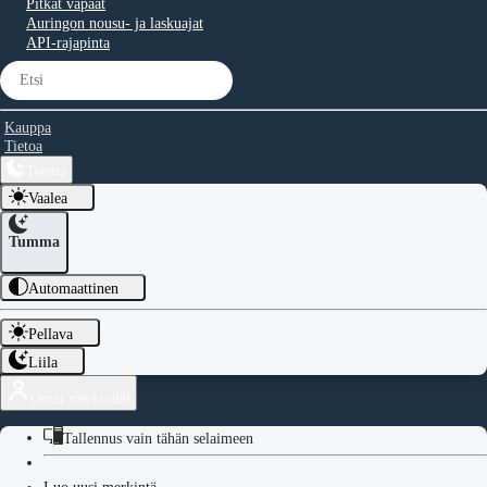
Pitkät vapaat
Auringon nousu- ja laskuajat
API-rajapinta
Kauppa
Tietoa
Teema
Vaalea
Tumma
Automaattinen
Pellava
Liila
Omat merkinnät
Tallennus vain tähän selaimeen