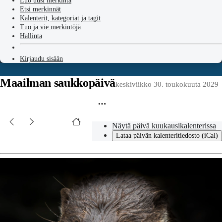
Luo uusi merkintä
Etsi merkinnät
Kalenterit, kategoriat ja tagit
Tuo ja vie merkintöjä
Hallinta
Kirjaudu sisään
Maailman saukkopäivä
keskiviikko 30. toukokuuta 2029
Näytä päivä kuukausikalenterissa
Lataa päivän kalenteritiedosto (iCal)