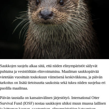
Saukkojen suojelu alkaa siitä, että niiden elinympäristöt säilyvät
puhtaina ja vesistöiltään elinvoimaisina. Maailman saukkopäivää
vietetään vuosittain toukokuun viimeisenä keskiviikkona, ja päivän
tarkoitus on lisätä tietoisuutta saukoista sekä tukea niiden suojelua eri
puolilla maailmaa.
Päivän taustalla on kansainvälinen järjestötyö. International Otter
Survival Fund (IOSF) nostaa saukkojen uhiksi muun muassa laillisen
ja laittoman kaupan, saastumisen, elinympäristöjen katoamisen,