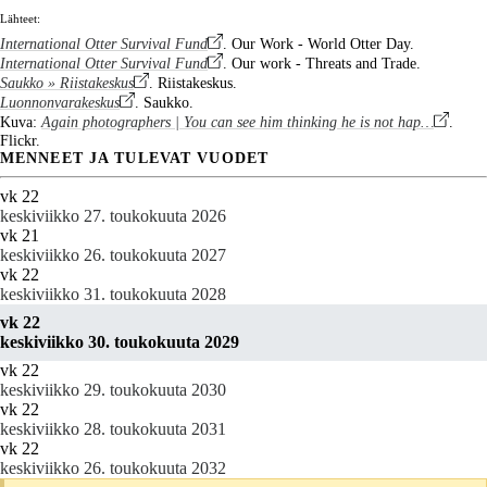
Lähteet:
International Otter Survival Fund
. Our Work - World Otter Day.
International Otter Survival Fund
. Our work - Threats and Trade.
Saukko » Riistakeskus
. Riistakeskus.
Luonnonvarakeskus
. Saukko.
Kuva:
Again photographers | You can see him thinking he is not hap…
.
Flickr.
MENNEET JA TULEVAT VUODET
vk 22
keskiviikko 27. toukokuuta 2026
vk 21
keskiviikko 26. toukokuuta 2027
vk 22
keskiviikko 31. toukokuuta 2028
vk 22
keskiviikko 30. toukokuuta 2029
vk 22
keskiviikko 29. toukokuuta 2030
vk 22
keskiviikko 28. toukokuuta 2031
vk 22
keskiviikko 26. toukokuuta 2032