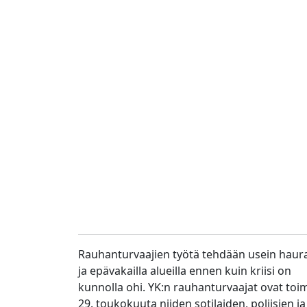
Rauhanturvaajien työtä tehdään usein haura
ja epävakailla alueilla ennen kuin kriisi on
kunnolla ohi. YK:n rauhanturvaajat ovat toim
29. toukokuuta niiden sotilaiden, poliisien ja 