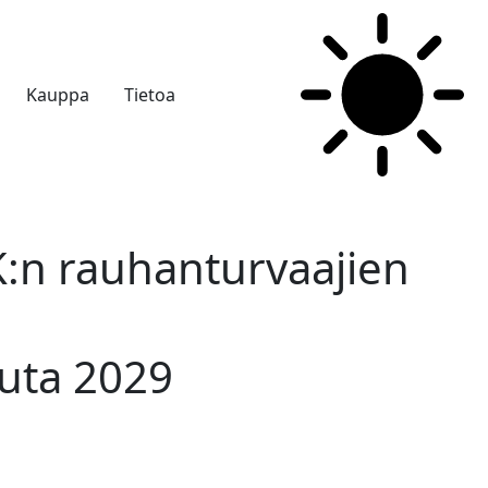
Kauppa
Tietoa
K:n rauhanturvaajien
uuta 2029