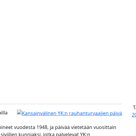
T
illa
2
ineet vuodesta 1948, ja päivää vietetään vuosittain
siviilien kunniaksi, jotka palvelevat YK:n