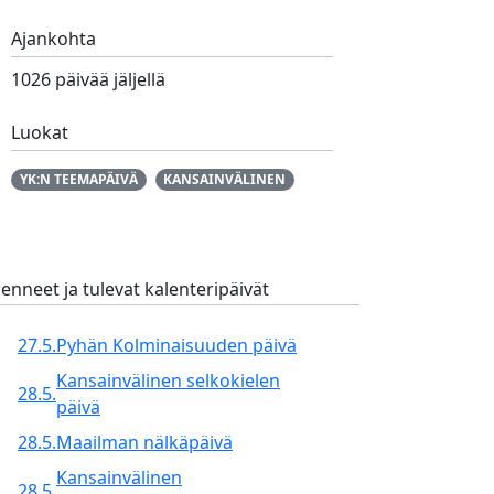
Ajankohta
1026 päivää jäljellä
Luokat
YK:N TEEMAPÄIVÄ
KANSAINVÄLINEN
enneet ja tulevat kalenteripäivät
27.5.
Pyhän Kolminaisuuden päivä
Kansainvälinen selkokielen
28.5.
päivä
28.5.
Maailman nälkäpäivä
Kansainvälinen
28.5.