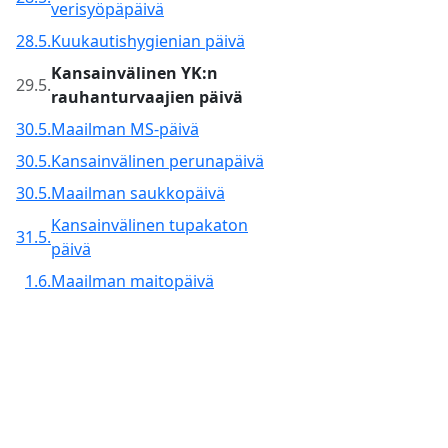
verisyöpäpäivä
28.5.
Kuukautishygienian päivä
Kansainvälinen YK:n
29.5.
rauhanturvaajien päivä
30.5.
Maailman MS-päivä
30.5.
Kansainvälinen perunapäivä
30.5.
Maailman saukkopäivä
Kansainvälinen tupakaton
31.5.
päivä
1.6.
Maailman maitopäivä