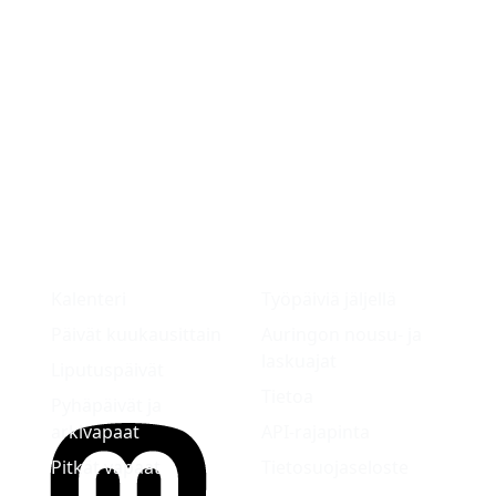
Kalenteri
Työpäiviä jäljellä
Päivät kuukausittain
Auringon nousu- ja
laskuajat
Liputuspäivät
Tietoa
Pyhäpäivät ja
arkivapaat
API-rajapinta
Pitkät vapaat
Tietosuojaseloste