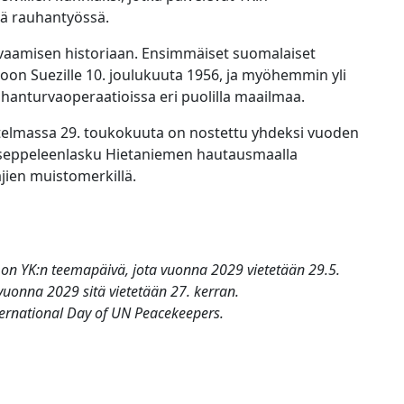
sä rauhantyössä.
urvaamisen historiaan. Ensimmäiset suomalaiset
oon Suezille 10. joulukuuta 1956, ja myöhemmin yli
uhanturvaoperaatioissa eri puolilla maailmaa.
telmassa 29. toukokuuta on nostettu yhdeksi vuoden
u seppeleenlasku Hietaniemen hautausmaalla
ien muistomerkillä.
on YK:n teemapäivä, jota vuonna 2029 vietetään 29.5.
 vuonna 2029 sitä vietetään 27. kerran.
ternational Day of UN Peacekeepers
.