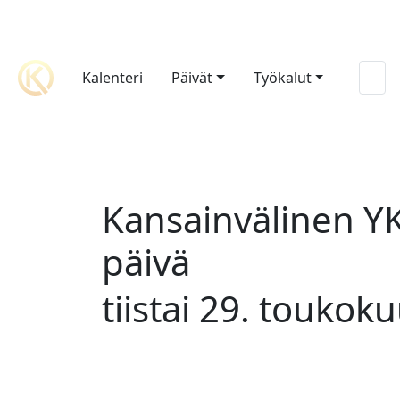
Kalenteri
Päivät
Työkalut
Kansainvälinen Y
päivä
tiistai 29. toukok