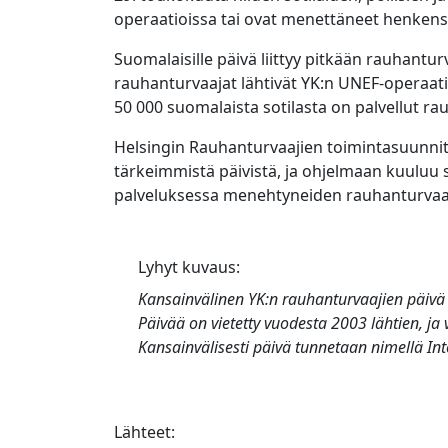
operaatioissa tai ovat menettäneet henken
Suomalaisille päivä liittyy pitkään rauhant
rauhanturvaajat lähtivät YK:n UNEF-operaati
50 000 suomalaista sotilasta on palvellut ra
Helsingin Rauhanturvaajien toimintasuunni
tärkeimmistä päivistä, ja ohjelmaan kuulu
palveluksessa menehtyneiden rauhanturvaaj
Lyhyt kuvaus:
Kansainvälinen YK:n rauhanturvaajien päivä
Päivää on vietetty vuodesta 2003 lähtien, ja
Kansainvälisesti päivä tunnetaan nimellä
In
Lähteet: