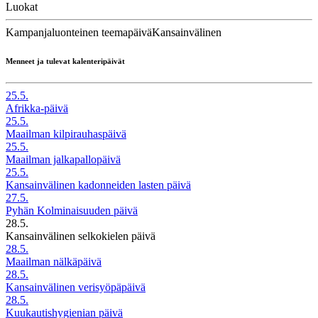
Luokat
Kampanjaluonteinen teemapäivä
Kansainvälinen
Menneet ja tulevat kalenteripäivät
25.5.
Afrikka-päivä
25.5.
Maailman kilpirauhaspäivä
25.5.
Maailman jalkapallopäivä
25.5.
Kansainvälinen kadonneiden lasten päivä
27.5.
Pyhän Kolminaisuuden päivä
28.5.
Kansainvälinen selkokielen päivä
28.5.
Maailman nälkäpäivä
28.5.
Kansainvälinen verisyöpäpäivä
28.5.
Kuukautishygienian päivä