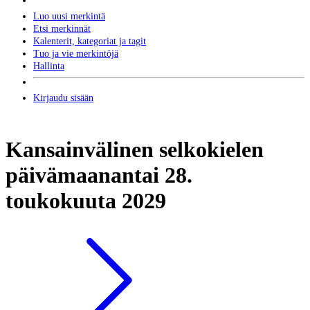
Luo uusi merkintä
Etsi merkinnät
Kalenterit, kategoriat ja tagit
Tuo ja vie merkintöjä
Hallinta
Kirjaudu sisään
Kansainvälinen selkokielen
päivä
maanantai 28.
toukokuuta 2029