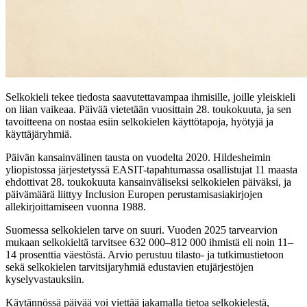
Selkokieli tekee tiedosta saavutettavampaa ihmisille, joille yleiskieli
on liian vaikeaa. Päivää vietetään vuosittain 28. toukokuuta, ja sen
tavoitteena on nostaa esiin selkokielen käyttötapoja, hyötyjä ja
käyttäjäryhmiä.
Päivän kansainvälinen tausta on vuodelta 2020. Hildesheimin
yliopistossa järjestetyssä EASIT-tapahtumassa osallistujat 11 maasta
ehdottivat 28. toukokuuta kansainväliseksi selkokielen päiväksi, ja
päivämäärä liittyy Inclusion Europen perustamisasiakirjojen
allekirjoittamiseen vuonna 1988.
Suomessa selkokielen tarve on suuri. Vuoden 2025 tarvearvion
mukaan selkokieltä tarvitsee 632 000–812 000 ihmistä eli noin 11–
14 prosenttia väestöstä. Arvio perustuu tilasto- ja tutkimustietoon
sekä selkokielen tarvitsijaryhmiä edustavien etujärjestöjen
kyselyvastauksiin.
Käytännössä päivää voi viettää jakamalla tietoa selkokielestä,