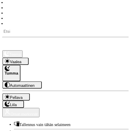
Päivälaskuri
Työpäiviä jäljellä
Pitkät vapaat
Auringon nousu- ja laskuajat
API-rajapinta
Kauppa
Tietoa
Teema
Vaalea
Tumma
Automaattinen
Pellava
Liila
Omat merkinnät
Tallennus vain tähän selaimeen