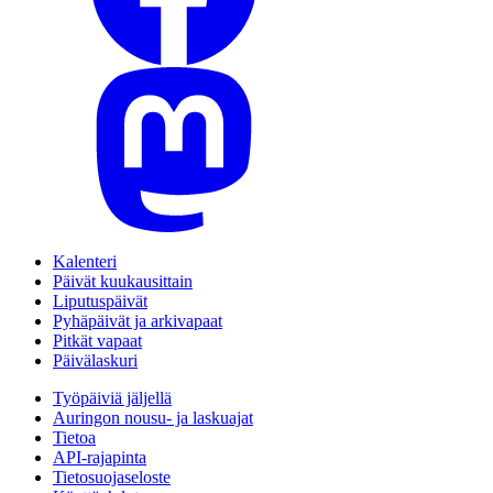
Kalenteri
Päivät kuukausittain
Liputuspäivät
Pyhäpäivät ja arkivapaat
Pitkät vapaat
Päivälaskuri
Työpäiviä jäljellä
Auringon nousu- ja laskuajat
Tietoa
API-rajapinta
Tietosuojaseloste