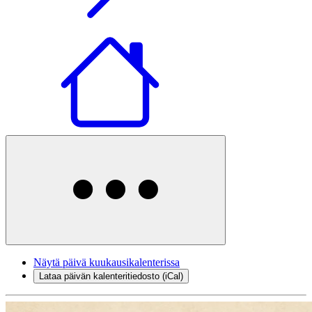
Näytä päivä kuukausikalenterissa
Lataa päivän kalenteritiedosto (iCal)