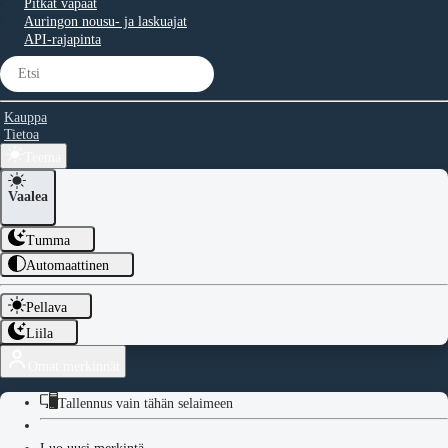
Pitkät vapaat
Auringon nousu- ja laskuajat
API-rajapinta
Kauppa
Tietoa
Teema
Vaalea
Tumma
Automaattinen
Pellava
Liila
Omat merkinnät
Tallennus vain tähän selaimeen