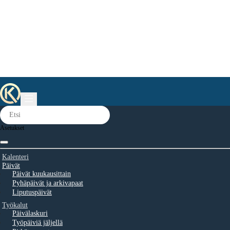
Asetukset
Kalenteri
Päivät
Päivät kuukausittain
Pyhäpäivät ja arkivapaat
Liputuspäivät
Työkalut
Päivälaskuri
Työpäiviä jäljellä