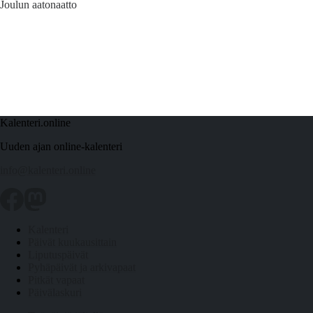
Joulun aatonaatto
Kalenteri.online
Uuden ajan online-kalenteri
info@kalenteri.online
Kalenteri
Päivät kuukausittain
Liputuspäivät
Pyhäpäivät ja arkivapaat
Pitkät vapaat
Päivälaskuri