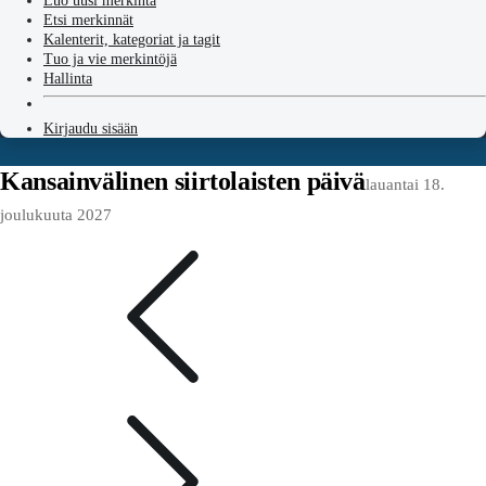
Luo uusi merkintä
Etsi merkinnät
Kalenterit, kategoriat ja tagit
Tuo ja vie merkintöjä
Hallinta
Kirjaudu sisään
Kansainvälinen siirtolaisten päivä
lauantai 18.
joulukuuta 2027