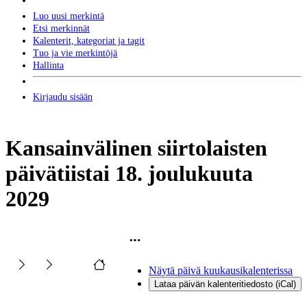
Luo uusi merkintä
Etsi merkinnät
Kalenterit, kategoriat ja tagit
Tuo ja vie merkintöjä
Hallinta
Kirjaudu sisään
Kansainvälinen siirtolaisten
päivä
tiistai 18. joulukuuta
2029
Näytä päivä kuukausikalenterissa
Lataa päivän kalenteritiedosto (iCal)