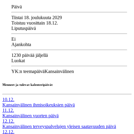
Päivä
Tiistai 18. joulukuuta 2029
Toistuu vuosittain 18.12.
Liputuspäivä
Ei
Ajankohta
1230 päivää jäljellä
Luokat
YK:n teemapäivä
Kansainvälinen
Menneet ja tulevat kalenteripäivät
10.12.
Kansainvälinen ihmisoikeuksien päivä
11.12.
Kansainvälinen vuorten päivä
12.12.
Kansainvälinen terveyspalvelujen yleisen saatavuuden päivä
12.12.