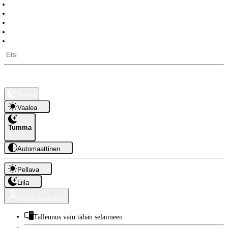
Päivälaskuri
Työpäiviä jäljellä
Pitkät vapaat
Auringon nousu- ja laskuajat
API-rajapinta
Kauppa
Tietoa
Teema
Vaalea
Tumma
Automaattinen
Pellava
Liila
Omat merkinnät
Tallennus vain tähän selaimeen