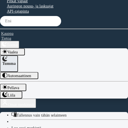
Pitkät vapaat
Auringon nousu- ja laskuajat
API-rajapinta
Kauppa
Tietoa
Teema
Vaalea
Tumma
Automaattinen
Pellava
Liila
Omat merkinnät
Tallennus vain tähän selaimeen