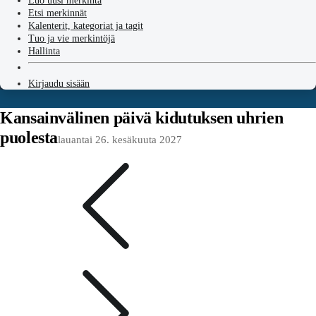
Luo uusi merkintä
Etsi merkinnät
Kalenterit, kategoriat ja tagit
Tuo ja vie merkintöjä
Hallinta
Kirjaudu sisään
Kansainvälinen päivä kidutuksen uhrien
puolesta
lauantai 26. kesäkuuta 2027