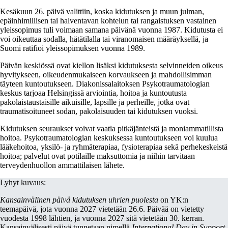
Kesäkuun 26. päivä valittiin, koska kidutuksen ja muun julman,
epäinhimillisen tai halventavan kohtelun tai rangaistuksen vastainen
yleissopimus tuli voimaan samana päivänä vuonna 1987. Kidutusta ei
voi oikeuttaa sodalla, hätätilalla tai viranomaisen määräyksellä, ja
Suomi ratifioi yleissopimuksen vuonna 1989.
Päivän keskiössä ovat kiellon lisäksi kidutuksesta selvinneiden oikeus
hyvitykseen, oikeudenmukaiseen korvaukseen ja mahdollisimman
täyteen kuntoutukseen. Diakonissalaitoksen Psykotraumatologian
keskus tarjoaa Helsingissä arviointia, hoitoa ja kuntoutusta
pakolaistaustaisille aikuisille, lapsille ja perheille, jotka ovat
traumatisoituneet sodan, pakolaisuuden tai kidutuksen vuoksi.
Kidutuksen seuraukset voivat vaatia pitkäjänteistä ja moniammatillista
hoitoa. Psykotraumatologian keskuksessa kuntoutukseen voi kuulua
lääkehoitoa, yksilö- ja ryhmäterapiaa, fysioterapiaa sekä perhekeskeistä
hoitoa; palvelut ovat potilaille maksuttomia ja niihin tarvitaan
terveydenhuollon ammattilaisen lähete.
Lyhyt kuvaus:
Kansainvälinen päivä kidutuksen uhrien puolesta
on YK:n
teemapäivä, jota vuonna 2027 vietetään 26.6. Päivää on vietetty
vuodesta 1998 lähtien, ja vuonna 2027 sitä vietetään 30. kerran.
Kansainvälisesti päivä tunnetaan nimellä
International Day in Support