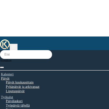
Asetukset
Kalenteri
Päivät
Päivät kuukausittain
Pyhäpäivät ja arkivapaat
Liputuspäivät
Työkalut
Päivälaskuri
Työpäiviä jäljellä