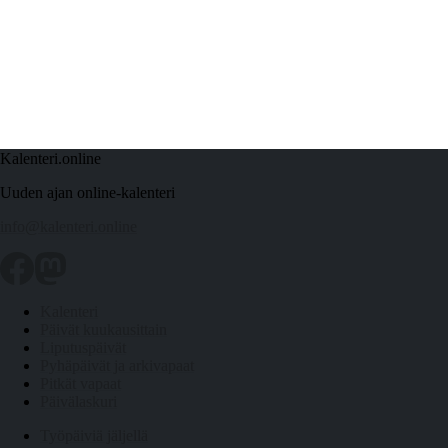
Kalenteri.online
Uuden ajan online-kalenteri
info@kalenteri.online
Kalenteri
Päivät kuukausittain
Liputuspäivät
Pyhäpäivät ja arkivapaat
Pitkät vapaat
Päivälaskuri
Työpäiviä jäljellä