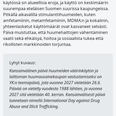
käytössä on alueellisia eroja, ja käyttö on keskimäärin
suurempaa eteläisen Suomen suurissa kaupungeissa.
Pitkällä aikavälillä stimulanttihuumeiden, kuten
amfetamiinin, metamfetamiinin, MDMA:n ja kokaiinin,
yhteenlasketut käyttömäärät ovat kasvaneet selvästi.
Päivä muistuttaa, että huumehaittojen vähentäminen
vaatii sekä ehkäisyä, hoitoa ja sosiaalista tukea että
rikollisten markkinoiden torjuntaa.
Lyhyt kuvaus:
Kansainvälinen päivä huumeiden väärinkäytön ja
laittoman huumausainekaupan vastustamiseksi
on
YK:n teemapäivä, jota vuonna 2027 vietetään 26.6.
Päivää on vietetty vuodesta 1988 lähtien, ja vuonna
2027 sitä vietetään 40. kerran. Kansainvälisesti päivä
tunnetaan nimellä
International Day against Drug
Abuse and Illicit Trafficking
.