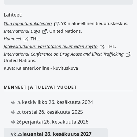
Lähteet:
YK:n tapahtumakalenteri
. YK:n alueellinen tiedotuskeskus.
International Days
. United Nations.
Huumeet
. THL.
Jätevesitutkimus: väestötason huumeiden käyttö
. THL.
International Conference on Drug Abuse and Illicit Trafficking
.
United Nations.
Kuva: Kalenteri.online - kuvituskuva
MENNEET JA TULEVAT VUODET
keskiviikko 26. kesäkuuta 2024
vk 26
torstai 26. kesäkuuta 2025
vk 26
perjantai 26. kesäkuuta 2026
vk 26
lauantai 26. kesäkuuta 2027
vk 25