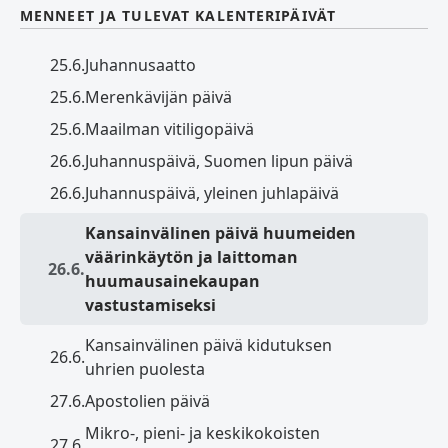
MENNEET JA TULEVAT KALENTERIPÄIVÄT
25.6.
Juhannusaatto
25.6.
Merenkävijän päivä
25.6.
Maailman vitiligopäivä
26.6.
Juhannuspäivä, Suomen lipun päivä
26.6.
Juhannuspäivä, yleinen juhlapäivä
Kansainvälinen päivä huumeiden
väärinkäytön ja laittoman
26.6.
huumausainekaupan
vastustamiseksi
Kansainvälinen päivä kidutuksen
26.6.
uhrien puolesta
27.6.
Apostolien päivä
Mikro-, pieni- ja keskikokoisten
27.6.