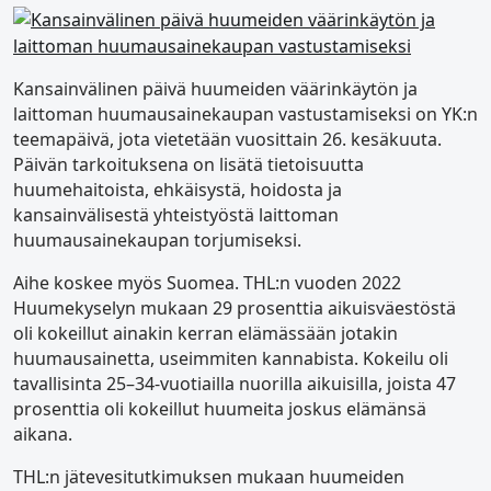
Kansainvälinen päivä huumeiden väärinkäytön ja
laittoman huumausainekaupan vastustamiseksi on YK:n
teemapäivä, jota vietetään vuosittain 26. kesäkuuta.
Päivän tarkoituksena on lisätä tietoisuutta
huumehaitoista, ehkäisystä, hoidosta ja
kansainvälisestä yhteistyöstä laittoman
huumausainekaupan torjumiseksi.
Aihe koskee myös Suomea. THL:n vuoden 2022
Huumekyselyn mukaan 29 prosenttia aikuisväestöstä
oli kokeillut ainakin kerran elämässään jotakin
huumausainetta, useimmiten kannabista. Kokeilu oli
tavallisinta 25–34-vuotiailla nuorilla aikuisilla, joista 47
prosenttia oli kokeillut huumeita joskus elämänsä
aikana.
THL:n jätevesitutkimuksen mukaan huumeiden