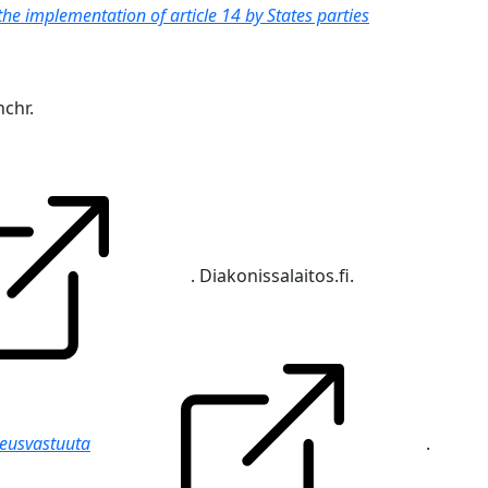
e implementation of article 14 by States parties
hchr.
. Diakonissalaitos.fi.
keusvastuuta
.