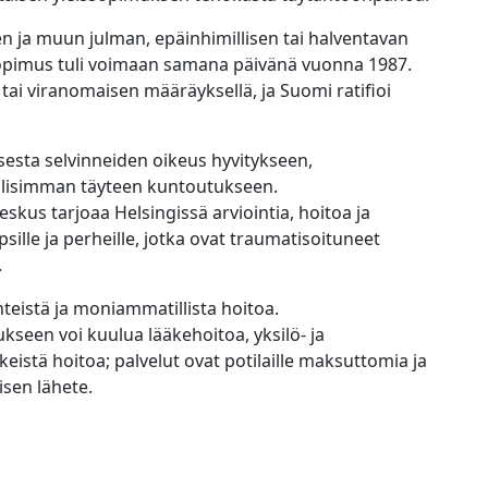
en ja muun julman, epäinhimillisen tai halventavan
sopimus tuli voimaan samana päivänä vuonna 1987.
a tai viranomaisen määräyksellä, ja Suomi ratifioi
ksesta selvinneiden oikeus hyvitykseen,
lisimman täyteen kuntoutukseen.
kus tarjoaa Helsingissä arviointia, hoitoa ja
apsille ja perheille, jotka ovat traumatisoituneet
.
teistä ja moniammatillista hoitoa.
een voi kuulua lääkehoitoa, yksilö- ja
istä hoitoa; palvelut ovat potilaille maksuttomia ja
isen lähete.