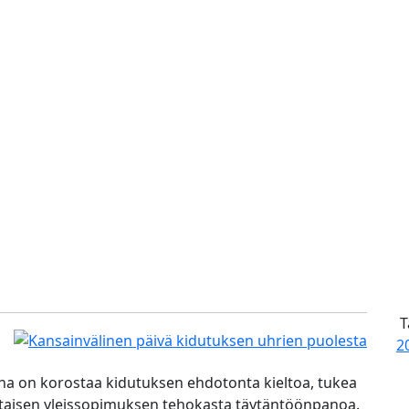
T
2
ena on korostaa kidutuksen ehdotonta kieltoa, tukea
staisen yleissopimuksen tehokasta täytäntöönpanoa.