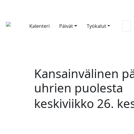
Kalenteri
Päivät
Työkalut
Kansainvälinen p
uhrien puolesta
keskiviikko 26. k