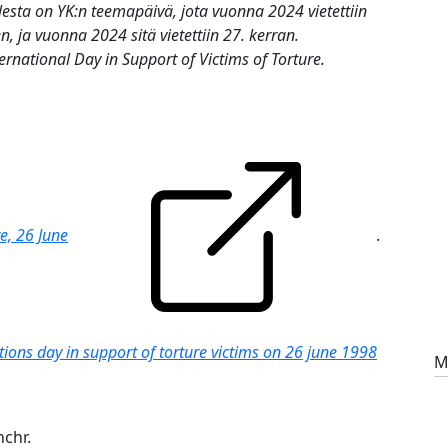
lesta
on YK:n teemapäivä, jota vuonna 2024 vietettiin
n, ja vuonna 2024 sitä vietettiin 27. kerran.
ernational Day in Support of Victims of Torture
.
e, 26 June
.
tions day in support of torture victims on 26 june 1998
M
hchr.