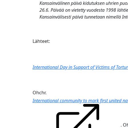
Kansainvälinen päivä kidutuksen uhrien puo
26.6. Päivää on vietetty vuodesta 1998 lähtie
Kansainvälisesti päivä tunnetaan nimellä
Int
Lähteet:
International Day in Support of Victims of Tortur
Ohchr.
International community to mark first united na
. O