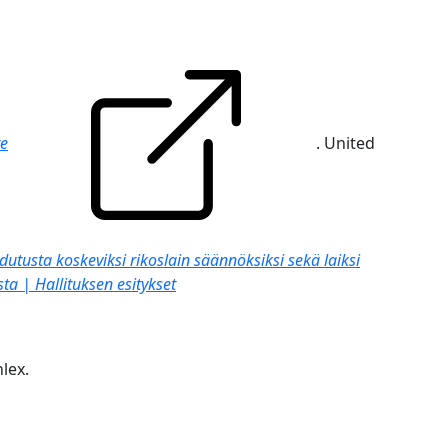
re
. United
utusta koskeviksi rikoslain säännöksiksi sekä laiksi
ta | Hallituksen esitykset
nlex.