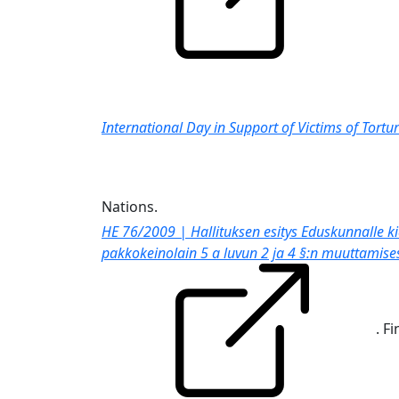
International Day in Support of Victims of Tortu
Nations.
HE 76/2009 | Hallituksen esitys Eduskunnalle kid
pakkokeinolain 5 a luvun 2 ja 4 §:n muuttamises
. Fi