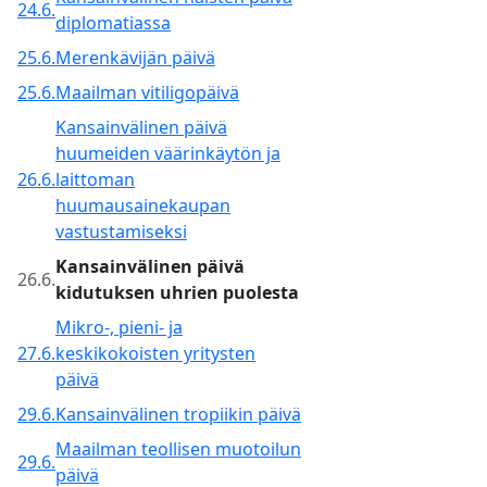
24.6.
diplomatiassa
25.6.
Merenkävijän päivä
25.6.
Maailman vitiligopäivä
Kansainvälinen päivä
huumeiden väärinkäytön ja
26.6.
laittoman
huumausainekaupan
vastustamiseksi
Kansainvälinen päivä
26.6.
kidutuksen uhrien puolesta
Mikro-, pieni- ja
27.6.
keskikokoisten yritysten
päivä
29.6.
Kansainvälinen tropiikin päivä
Maailman teollisen muotoilun
29.6.
päivä