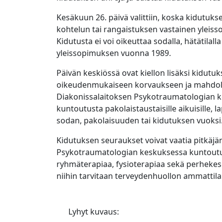
Kesäkuun 26. päivä valittiin, koska kidutuks
kohtelun tai rangaistuksen vastainen yleis
Kidutusta ei voi oikeuttaa sodalla, hätätilall
yleissopimuksen vuonna 1989.
Päivän keskiössä ovat kiellon lisäksi kidutu
oikeudenmukaiseen korvaukseen ja mahdol
Diakonissalaitoksen Psykotraumatologian kes
kuntoutusta pakolaistaustaisille aikuisille, l
sodan, pakolaisuuden tai kidutuksen vuoksi
Kidutuksen seuraukset voivat vaatia pitkäjän
Psykotraumatologian keskuksessa kuntoutuks
ryhmäterapiaa, fysioterapiaa sekä perhekeske
niihin tarvitaan terveydenhuollon ammattila
Lyhyt kuvaus: