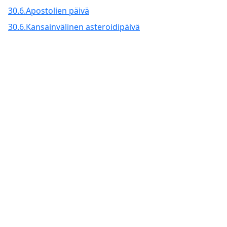
30.6.
Apostolien päivä
30.6.
Kansainvälinen asteroidipäivä