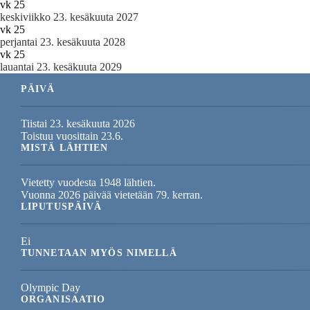
vk 25
keskiviikko 23. kesäkuuta 2027
vk 25
perjantai 23. kesäkuuta 2028
vk 25
lauantai 23. kesäkuuta 2029
PÄIVÄ
Tiistai 23. kesäkuuta 2026
Toistuu vuosittain 23.6.
MISTÄ LÄHTIEN
Vietetty vuodesta 1948 lähtien.
Vuonna 2026 päivää vietetään 79. kerran.
LIPUTUSPÄIVÄ
Ei
TUNNETAAN MYÖS NIMELLÄ
Olympic Day
ORGANISAATIO