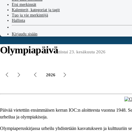
Etsi merkinnät
Kalenterit, kategoriat ja tagit
Tuo ja vie merkintöjä
Hallinta
Kirjaudu sisään
Olympiapäivä
tiistai 23. kesäkuuta 2026
2026
Päivää vietettiin ensimmäisen kerran IOC:n aloitteesta vuonna 1948. Se
urheilua ja olympiakisoja.
Olympiaperuskirjassa urheilu yhdistetään kasvatukseen ja kulttuuriin s