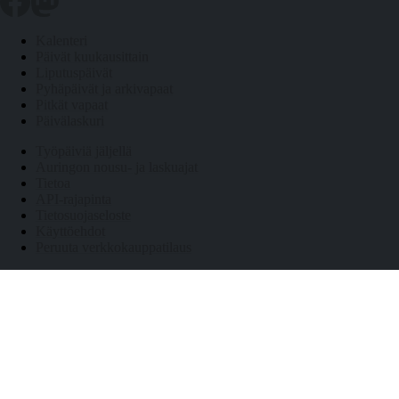
Kalenteri
Päivät kuukausittain
Liputuspäivät
Pyhäpäivät ja arkivapaat
Pitkät vapaat
Päivälaskuri
Työpäiviä jäljellä
Auringon nousu- ja laskuajat
Tietoa
API-rajapinta
Tietosuojaseloste
Käyttöehdot
Peruuta verkkokauppatilaus