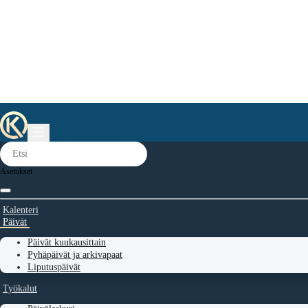
Asetukset
Kalenteri
Päivät
Päivät kuukausittain
Pyhäpäivät ja arkivapaat
Liputuspäivät
Työkalut