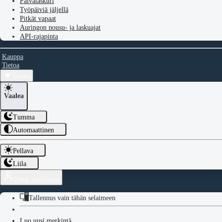
Päivälaskuri
Työpäiviä jäljellä
Pitkät vapaat
Auringon nousu- ja laskuajat
API-rajapinta
Kauppa
Tietoa
Teema
Vaalea
Tumma
Automaattinen
Pellava
Liila
Omat merkinnät
Tallennus vain tähän selaimeen
Luo uusi merkintä