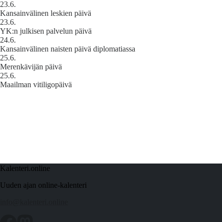
23.6.
Kansainvälinen leskien päivä
23.6.
YK:n julkisen palvelun päivä
24.6.
Kansainvälinen naisten päivä diplomatiassa
25.6.
Merenkävijän päivä
25.6.
Maailman vitiligopäivä
Kalenteri.online
Uuden ajan online-kalenteri
info@kalenteri.online