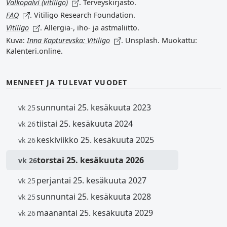
Valkopälvi (vitiligo)
. Terveyskirjasto.
FAQ
. Vitiligo Research Foundation.
Vitiligo
. Allergia-, iho- ja astmaliitto.
Kuva:
Inna Kapturevska: Vitiligo
. Unsplash. Muokattu:
Kalenteri.online.
MENNEET JA TULEVAT VUODET
sunnuntai 25. kesäkuuta 2023
vk 25
tiistai 25. kesäkuuta 2024
vk 26
keskiviikko 25. kesäkuuta 2025
vk 26
torstai 25. kesäkuuta 2026
vk 26
perjantai 25. kesäkuuta 2027
vk 25
sunnuntai 25. kesäkuuta 2028
vk 25
maanantai 25. kesäkuuta 2029
vk 26