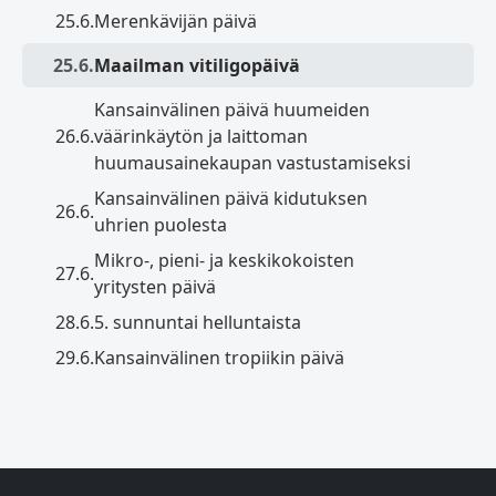
25.6.
Merenkävijän päivä
25.6.
Maailman vitiligopäivä
Kansainvälinen päivä huumeiden
26.6.
väärinkäytön ja laittoman
huumausainekaupan vastustamiseksi
Kansainvälinen päivä kidutuksen
26.6.
uhrien puolesta
Mikro-, pieni- ja keskikokoisten
27.6.
yritysten päivä
28.6.
5. sunnuntai helluntaista
29.6.
Kansainvälinen tropiikin päivä