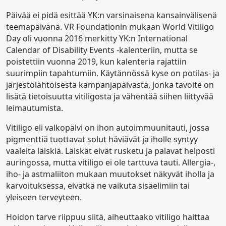
Päivää ei pidä esittää YK:n varsinaisena kansainvälisenä
teemapäivänä. VR Foundationin mukaan World Vitiligo
Day oli vuonna 2016 merkitty YK:n International
Calendar of Disability Events -kalenteriin, mutta se
poistettiin vuonna 2019, kun kalenteria rajattiin
suurimpiin tapahtumiin. Käytännössä kyse on potilas- ja
järjestölähtöisestä kampanjapäivästä, jonka tavoite on
lisätä tietoisuutta vitiligosta ja vähentää siihen liittyvää
leimautumista.
Vitiligo eli valkopälvi on ihon autoimmuunitauti, jossa
pigmenttiä tuottavat solut häviävät ja iholle syntyy
vaaleita läiskiä. Läiskät eivät rusketu ja palavat helposti
auringossa, mutta vitiligo ei ole tarttuva tauti. Allergia-,
iho- ja astmaliiton mukaan muutokset näkyvät iholla ja
karvoituksessa, eivätkä ne vaikuta sisäelimiin tai
yleiseen terveyteen.
Hoidon tarve riippuu siitä, aiheuttaako vitiligo haittaa