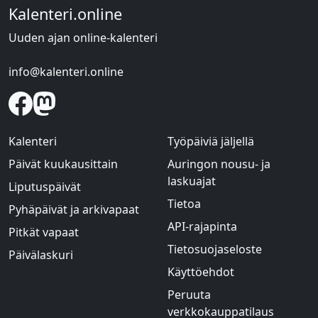
Kalenteri.online
Uuden ajan online-kalenteri
info@kalenteri.online
Kalenteri
Työpäiviä jäljellä
Päivät kuukausittain
Auringon nousu- ja
laskuajat
Liputuspäivät
Tietoa
Pyhäpäivät ja arkivapaat
API-rajapinta
Pitkät vapaat
Tietosuojaseloste
Päivälaskuri
Käyttöehdot
Peruuta
verkkokauppatilaus