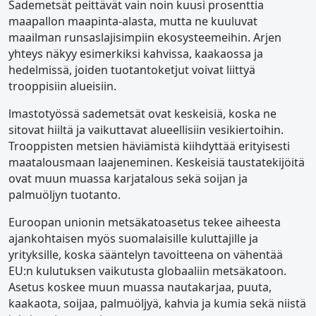
Sademetsät peittävät vain noin kuusi prosenttia
maapallon maapinta-alasta, mutta ne kuuluvat
maailman runsaslajisimpiin ekosysteemeihin. Arjen
yhteys näkyy esimerkiksi kahvissa, kaakaossa ja
hedelmissä, joiden tuotantoketjut voivat liittyä
trooppisiin alueisiin.
lmastotyössä sademetsät ovat keskeisiä, koska ne
sitovat hiiltä ja vaikuttavat alueellisiin vesikiertoihin.
Trooppisten metsien häviämistä kiihdyttää erityisesti
maatalousmaan laajeneminen. Keskeisiä taustatekijöitä
ovat muun muassa karjatalous sekä soijan ja
palmuöljyn tuotanto.
Euroopan unionin metsäkatoasetus tekee aiheesta
ajankohtaisen myös suomalaisille kuluttajille ja
yrityksille, koska sääntelyn tavoitteena on vähentää
EU:n kulutuksen vaikutusta globaaliin metsäkatoon.
Asetus koskee muun muassa nautakarjaa, puuta,
kaakaota, soijaa, palmuöljyä, kahvia ja kumia sekä niistä