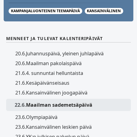
KAMPANJALUONTEINEN TEEMAPÄIVÄ
KANSAINVÄLINEN
MENNEET JA TULEVAT KALENTERIPÄIVÄT
20.6.
Juhannuspäivä, yleinen juhlapäivä
20.6.
Maailman pakolaispäivä
21.6.
4. sunnuntai helluntaista
21.6.
Kesäpäivänseisaus
21.6.
Kansainvälinen joogapäivä
22.6.
Maailman sademetsäpäivä
23.6.
Olympiapäivä
23.6.
Kansainvälinen leskien päivä
23.6.
YK:n julkisen palvelun päivä