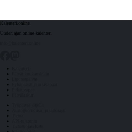
Kalenteri.online
Uuden ajan online-kalenteri
info@kalenteri.online
Kalenteri
Päivät kuukausittain
Liputuspäivät
Pyhäpäivät ja arkivapaat
Pitkät vapaat
Päivälaskuri
Työpäiviä jäljellä
Auringon nousu- ja laskuajat
Tietoa
API-rajapinta
Tietosuojaseloste
Käyttöehdot