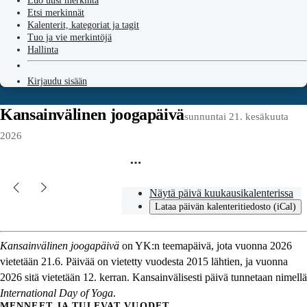
Luo uusi merkintä
Etsi merkinnät
Kalenterit, kategoriat ja tagit
Tuo ja vie merkintöjä
Hallinta
Kirjaudu sisään
Kansainvälinen joogapäivä
sunnuntai 21. kesäkuuta
2026
Näytä päivä kuukausikalenterissa
Lataa päivän kalenteritiedosto (iCal)
Kansainvälinen joogapäivä
on YK:n teemapäivä, jota vuonna 2026
vietetään 21.6. Päivää on vietetty vuodesta 2015 lähtien, ja vuonna
2026 sitä vietetään 12. kerran. Kansainvälisesti päivä tunnetaan nimellä
International Day of Yoga
.
MENNEET JA TULEVAT VUODET