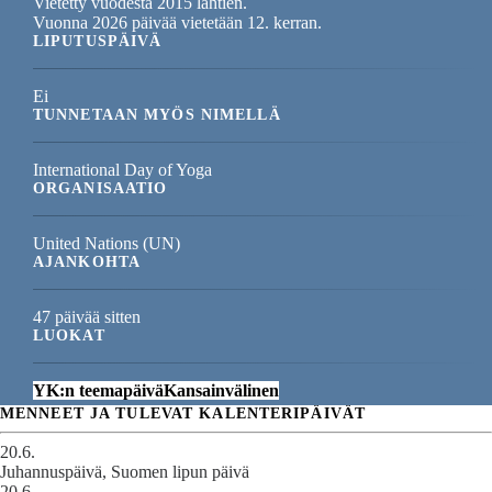
Vietetty vuodesta 2015 lähtien.
Vuonna 2026 päivää vietetään 12. kerran.
LIPUTUSPÄIVÄ
Ei
TUNNETAAN MYÖS NIMELLÄ
International Day of Yoga
ORGANISAATIO
United Nations (UN)
AJANKOHTA
47 päivää sitten
LUOKAT
YK:n teemapäivä
Kansainvälinen
MENNEET JA TULEVAT KALENTERIPÄIVÄT
20.6.
Juhannuspäivä, Suomen lipun päivä
20.6.