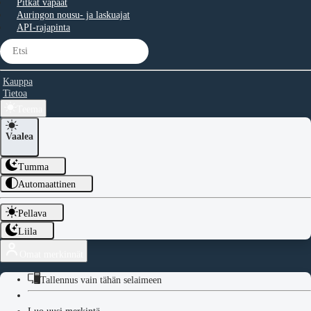
Pitkät vapaat
Auringon nousu- ja laskuajat
API-rajapinta
Kauppa
Tietoa
Teema
Vaalea
Tumma
Automaattinen
Pellava
Liila
Omat merkinnät
Tallennus vain tähän selaimeen