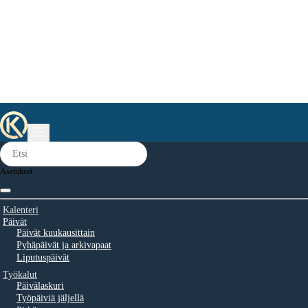
Asetukset
Kalenteri
Päivät
Päivät kuukausittain
Pyhäpäivät ja arkivapaat
Liputuspäivät
Työkalut
Päivälaskuri
Työpäiviä jäljellä