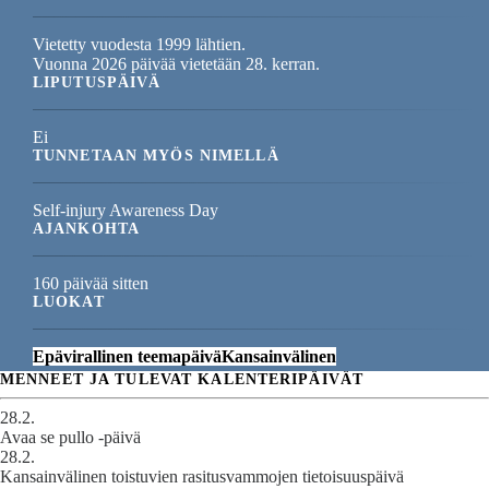
Vietetty vuodesta 1999 lähtien.
Vuonna 2026 päivää vietetään 28. kerran.
LIPUTUSPÄIVÄ
Ei
TUNNETAAN MYÖS NIMELLÄ
Self-injury Awareness Day
AJANKOHTA
160 päivää sitten
LUOKAT
Epävirallinen teemapäivä
Kansainvälinen
MENNEET JA TULEVAT KALENTERIPÄIVÄT
28.2.
Avaa se pullo -päivä
28.2.
Kansainvälinen toistuvien rasitusvammojen tietoisuuspäivä