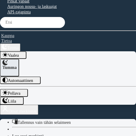
Pitkät vapaat
Auringon nousu- ja laskuajat
API-rajapinta
Kauppa
Tietoa
Teema
Vaalea
Tumma
Automaattinen
Pellava
Liila
Omat merkinnät
Tallennus vain tähän selaimeen