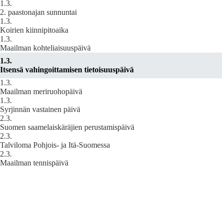
1.3.
2. paastonajan sunnuntai
1.3.
Koirien kiinnipitoaika
1.3.
Maailman kohteliaisuuspäivä
1.3.
Itsensä vahingoittamisen tietoisuuspäivä
1.3.
Maailman meriruohopäivä
1.3.
Syrjinnän vastainen päivä
2.3.
Suomen saamelaiskäräjien perustamispäivä
2.3.
Talviloma Pohjois- ja Itä-Suomessa
2.3.
Maailman tennispäivä