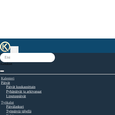
Asetukset
Kalenteri
Päivät
Päivät kuukausittain
Pyhäpäivät ja arkivapaat
Liputuspäivät
Työkalut
Päivälaskuri
Työpäiviä jäljellä