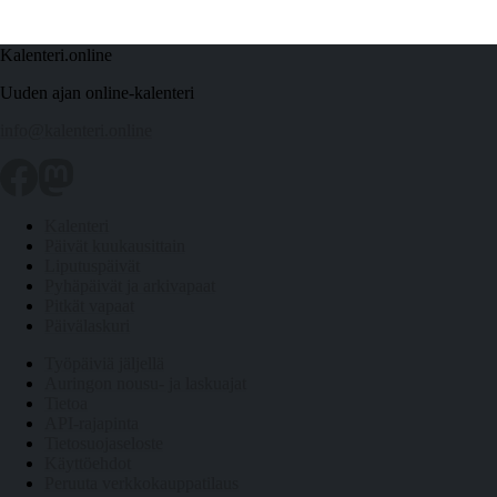
Kalenteri.online
Uuden ajan online-kalenteri
info@kalenteri.online
Kalenteri
Päivät kuukausittain
Liputuspäivät
Pyhäpäivät ja arkivapaat
Pitkät vapaat
Päivälaskuri
Työpäiviä jäljellä
Auringon nousu- ja laskuajat
Tietoa
API-rajapinta
Tietosuojaseloste
Käyttöehdot
Peruuta verkkokauppatilaus