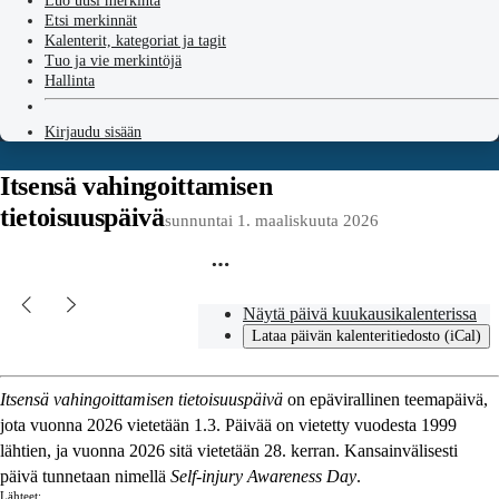
Luo uusi merkintä
Etsi merkinnät
Kalenterit, kategoriat ja tagit
Tuo ja vie merkintöjä
Hallinta
Kirjaudu sisään
Itsensä vahingoittamisen
tietoisuuspäivä
sunnuntai 1. maaliskuuta 2026
Näytä päivä kuukausikalenterissa
Lataa päivän kalenteritiedosto (iCal)
Itsensä vahingoittamisen tietoisuuspäivä
on epävirallinen teemapäivä,
jota vuonna 2026 vietetään 1.3. Päivää on vietetty vuodesta 1999
lähtien, ja vuonna 2026 sitä vietetään 28. kerran. Kansainvälisesti
päivä tunnetaan nimellä
Self-injury Awareness Day
.
Lähteet: