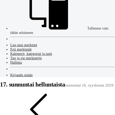
Tallennus vain
tähän selaimeen
Luo uusi merkintä
Etsi merkinnät
Kalenterit, kategoriat ja tagit
Tuo ja vie merkintöjä
Hallinta
Kirjaudu sisään
17. sunnuntai helluntaista
sunnuntai 16. syyskuuta 2029