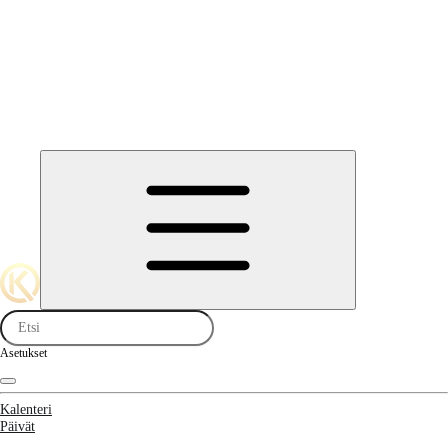
Asetukset
Kalenteri
Päivät