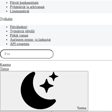
Päivät kuukausittain
Pyhäpäivät ja arkivapaat
Liputuspäivät
Työkalut
Päivälaskuri
Työpäiviä jäljellä
Pitkät vapaat
Auringon nousu- ja laskuajat
API-rajapinta
Kauppa
Tietoa
Teema