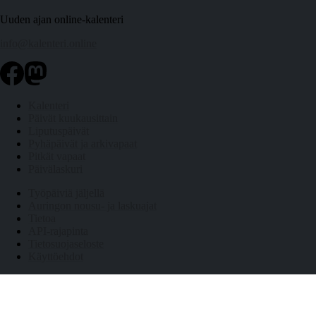
Uuden ajan online-kalenteri
info@kalenteri.online
Kalenteri
Päivät kuukausittain
Liputuspäivät
Pyhäpäivät ja arkivapaat
Pitkät vapaat
Päivälaskuri
Työpäiviä jäljellä
Auringon nousu- ja laskuajat
Tietoa
API-rajapinta
Tietosuojaseloste
Käyttöehdot