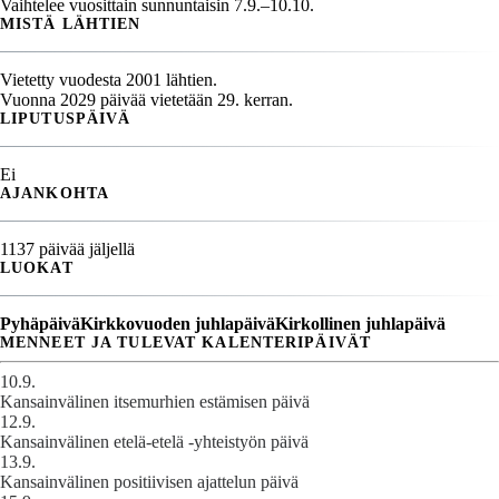
Vaihtelee vuosittain sunnuntaisin 7.9.–10.10.
MISTÄ LÄHTIEN
Vietetty vuodesta 2001 lähtien.
Vuonna 2029 päivää vietetään 29. kerran.
LIPUTUSPÄIVÄ
Ei
AJANKOHTA
1137 päivää jäljellä
LUOKAT
Pyhäpäivä
Kirkkovuoden juhlapäivä
Kirkollinen juhlapäivä
MENNEET JA TULEVAT KALENTERIPÄIVÄT
10.9.
Kansainvälinen itsemurhien estämisen päivä
12.9.
Kansainvälinen etelä-etelä -yhteistyön päivä
13.9.
Kansainvälinen positiivisen ajattelun päivä