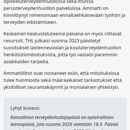
opiskeluterveydenhuollossa sekä muissa
perusterveydenhuollon palveluissa. Ammatti on
kiinnittynyt nimenomaan ennaltaehkäisevään työhön ja
terveyden edistämiseen.
Keskeinen keskusteluteema päivänä on myös riittävät
resurssit. THL julkaisi vuonna 2023 päivitetyt
suositukset lastenneuvolan ja kouluterveydenhuollon
henkilöstömitoituksista, jotta työ vastaisi paremmin
asiakkaiden tarpeita.
Ammattiliitot ovat nostaneet esiin, että mitoituksissa
tulee huomioida sekä määräaikaiset tarkastukset että
yksilölliset seurantakäynnit ja monialainen yhteistyö.
Lyhyt kuvaus:
Kansallinen terveydenhoitajapäivä
on epävirallinen
teemapäivä, jota vuonna 2026 vietetään 18.9. Päivää