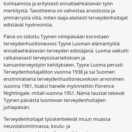
kohtaamisia ja erityisesti ennaltaehkäisevän työn
merkitystä. Tavoitteena on vahvistaa arvostusta ja
ymmärrystä siitä, miten laaja-alaisesti terveydenhoitajat
edistävät hyvinvointia.
Päivä on sidottu Tyynen nimipäivään korostaen
terveydenhuoltoneuvos Tyyne Luoman elämäntyötä
ennaltaehkäisevän terveyden edistäjänä. Luoma vaikutti
ratkaisevasti terveyssisarlaitoksen ja
kansanterveystyön kehitykseen. Tyyne Luoma perusti
Terveydenhoitajaliiton vuonna 1938 ja sai Suomen
ensimmäisenä terveydenhuoltoneuvoksen arvonimen
vuonna 1961, lisäksi hänelle myönnettiin Florence
Nightingale -mitali vuonna 1951. Nämä taustat tekevät
Tyynen päivästä luontevan terveydenhoitajien
juhlapäivän.
Terveydenhoitajat työskentelevät muun muassa
neuvolatoiminnassa, koulu- ja