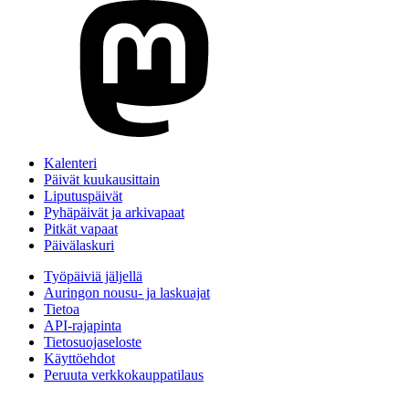
Kalenteri
Päivät kuukausittain
Liputuspäivät
Pyhäpäivät ja arkivapaat
Pitkät vapaat
Päivälaskuri
Työpäiviä jäljellä
Auringon nousu- ja laskuajat
Tietoa
API-rajapinta
Tietosuojaseloste
Käyttöehdot
Peruuta verkkokauppatilaus