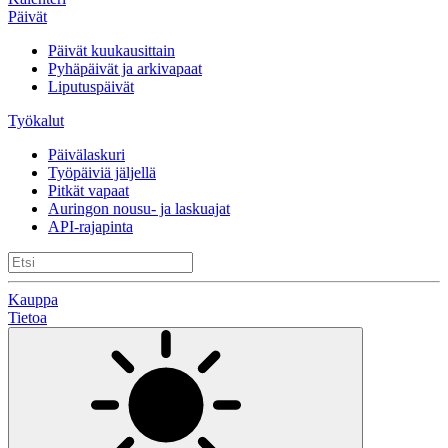
Päivät
Päivät kuukausittain
Pyhäpäivät ja arkivapaat
Liputuspäivät
Työkalut
Päivälaskuri
Työpäiviä jäljellä
Pitkät vapaat
Auringon nousu- ja laskuajat
API-rajapinta
Kauppa
Tietoa