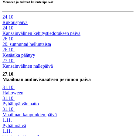
Menneet ja tulevat kalenteripäivät
24.10.
Rukouspäivä
24.10.
Kansainvälinen kehitystiedotuksen päivä
26.10.
20. sunnuntai helluntaista
26.10.
Kesäaika päättyy
27.10.
Kansainvälinen nallepäivä
27.10.
Maailman audiovisuaalisen perinnön päivä
31.10.
Halloween
31.10.
Pyhäinpäivän aatto
31.10.
Maailman kaupunkien päivä
1.11.
Pyhäinpäivä
1.11.