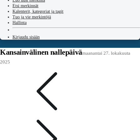
Luo uusi merkintä
Etsi merkinnät
Kalenterit, kategoriat ja tagit
Tuo ja vie merkintöjä
Hallinta
Kirjaudu sisään
Kansainvälinen nallepäivä
maanantai 27. lokakuuta
2025