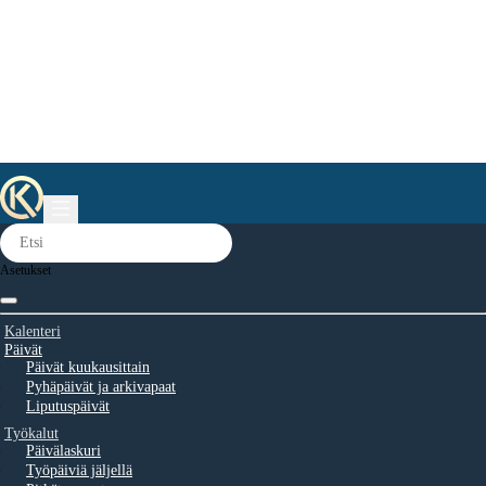
Asetukset
Kalenteri
Päivät
Päivät kuukausittain
Pyhäpäivät ja arkivapaat
Liputuspäivät
Työkalut
Päivälaskuri
Työpäiviä jäljellä