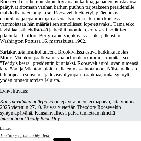
Roosevelt ei ollut onnistunut löytämään karhua, ja hänen avustajansa
päätyivät sitomaan vanhan karhun puuhun tarjotakseen presidentille
mahdollisuuden ampua se. Roosevelt kieltäytyi, pitäen tekoa
epäreiluna ja epäurheilijamaisena. Kuitenkin karhun kärsiessä
vammoistaan hän määräsi sen armollisesti lopetettavaksi. Tämä teko
levisi laajasti lehdistössä ja herätti huomiota, erityisesti poliittisen
pilapiirtäjä Clifford Berrymanin sarjakuvassa, joka julkaistiin
Washington Postissa 16. marraskuuta 1902.
Sarjakuvasta inspiroituneena Brooklynissa asuva karkkikauppias
Morris Michtom päätti valmistaa pehmolelukarhun ja nimittää sen
"Teddy's bears" presidentin kunniaksi. Roosevelt antoi luvan nimensä
käyttöön, ja Michtom aloitti nallejen massatuotannon. Näistä nalleista
tuli nopeasti suosittuja ja levisivät ympäri maailmaa, mikä synnytti
yhden tunnetuimmista leluista.
Lyhyt kuvaus:
Kansainvälinen nallepäivä
on epävirallinen teemapäivä, jota vuonna
2025 vietettiin 27.10. Päivää vietetään Theodore Rooseveltin
syntymäpäivänä. Kansainvälisesti päivä tunnetaan nimellä
International Teddy Bear Day
.
Lähteet:
The Story of the Teddy Bear