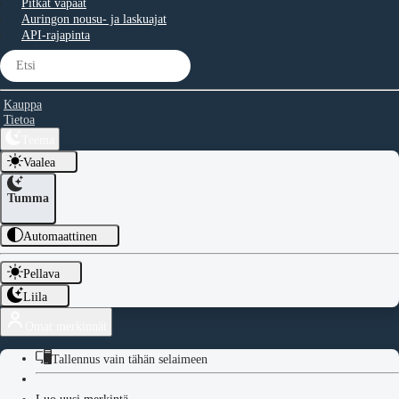
Pitkät vapaat
Auringon nousu- ja laskuajat
API-rajapinta
Kauppa
Tietoa
Teema
Vaalea
Tumma
Automaattinen
Pellava
Liila
Omat merkinnät
Tallennus vain tähän selaimeen