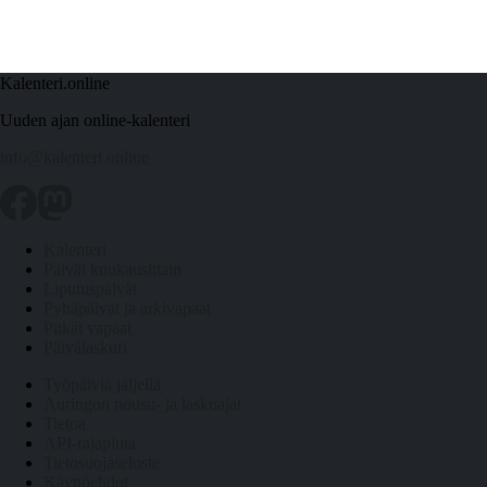
Kalenteri.online
Uuden ajan online-kalenteri
info@kalenteri.online
Kalenteri
Päivät kuukausittain
Liputuspäivät
Pyhäpäivät ja arkivapaat
Pitkät vapaat
Päivälaskuri
Työpäiviä jäljellä
Auringon nousu- ja laskuajat
Tietoa
API-rajapinta
Tietosuojaseloste
Käyttöehdot