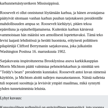
karhunmetsästysretkeen Mississippissä.
Roosevelt ei ollut onnistunut löytämään karhua, ja hänen avustajansa
päätyivät sitomaan vanhan karhun puuhun tarjotakseen presidentille
mahdollisuuden ampua se. Roosevelt kieltäytyi, pitäen tekoa
epäreiluna ja epäurheilijamaisena. Kuitenkin karhun kärsiessä
vammoistaan hän määräsi sen armollisesti lopetettavaksi. Tämä teko
levisi laajasti lehdistössä ja herätti huomiota, erityisesti poliittisen
pilapiirtäjä Clifford Berrymanin sarjakuvassa, joka julkaistiin
Washington Postissa 16. marraskuuta 1902.
Sarjakuvasta inspiroituneena Brooklynissa asuva karkkikauppias
Morris Michtom päätti valmistaa pehmolelukarhun ja nimittää sen
"Teddy's bears" presidentin kunniaksi. Roosevelt antoi luvan nimensä
käyttöön, ja Michtom aloitti nallejen massatuotannon. Näistä nalleista
tuli nopeasti suosittuja ja levisivät ympäri maailmaa, mikä synnytti
yhden tunnetuimmista leluista.
Lyhyt kuvaus:
Kansainvälinen nallepäivä
on epävirallinen teemapäivä, jota vuonna