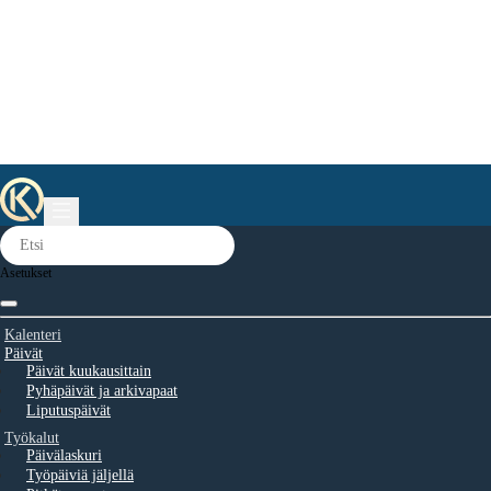
Asetukset
Kalenteri
Päivät
Päivät kuukausittain
Pyhäpäivät ja arkivapaat
Liputuspäivät
Työkalut
Päivälaskuri
Työpäiviä jäljellä