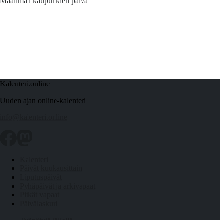
Maailman kaupunkien päivä
Kalenteri.online
Uuden ajan online-kalenteri
info@kalenteri.online
Kalenteri
Päivät kuukausittain
Liputuspäivät
Pyhäpäivät ja arkivapaat
Pitkät vapaat
Päivälaskuri