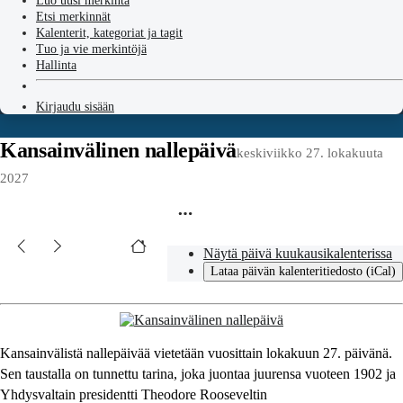
Luo uusi merkintä
Etsi merkinnät
Kalenterit, kategoriat ja tagit
Tuo ja vie merkintöjä
Hallinta
Kirjaudu sisään
Kansainvälinen nallepäivä
keskiviikko 27. lokakuuta
2027
Näytä päivä kuukausikalenterissa
Lataa päivän kalenteritiedosto (iCal)
Kansainvälistä nallepäivää vietetään vuosittain lokakuun 27. päivänä.
Sen taustalla on tunnettu tarina, joka juontaa juurensa vuoteen 1902 ja
Yhdysvaltain presidentti Theodore Rooseveltin