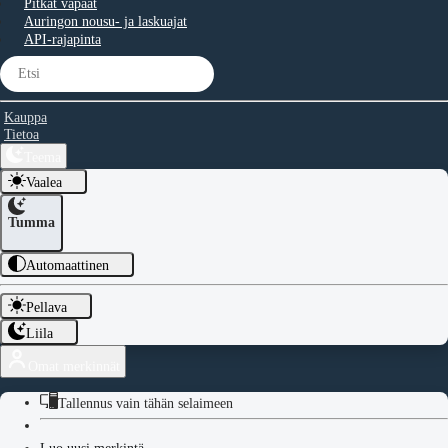
Pitkät vapaat
Auringon nousu- ja laskuajat
API-rajapinta
Kauppa
Tietoa
Teema
Vaalea
Tumma
Automaattinen
Pellava
Liila
Omat merkinnät
Tallennus vain tähän selaimeen