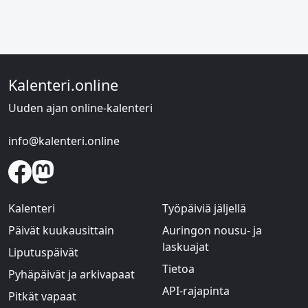
Kalenteri.online
Uuden ajan online-kalenteri
info@kalenteri.online
Kalenteri
Työpäiviä jäljellä
Päivät kuukausittain
Auringon nousu- ja
laskuajat
Liputuspäivät
Tietoa
Pyhäpäivät ja arkivapaat
API-rajapinta
Pitkät vapaat