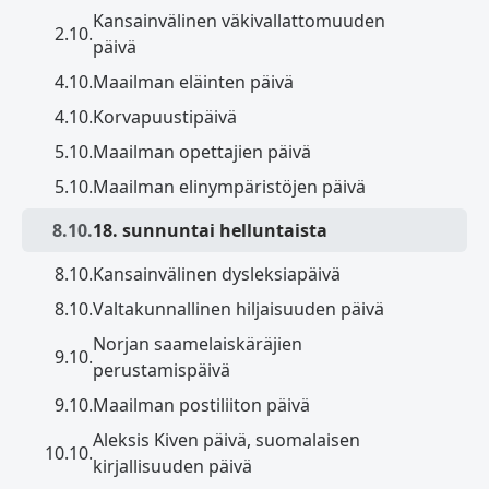
Kansainvälinen väkivallattomuuden
2.10.
päivä
4.10.
Maailman eläinten päivä
4.10.
Korvapuustipäivä
5.10.
Maailman opettajien päivä
5.10.
Maailman elinympäristöjen päivä
8.10.
18. sunnuntai helluntaista
8.10.
Kansainvälinen dysleksiapäivä
8.10.
Valtakunnallinen hiljaisuuden päivä
Norjan saamelaiskäräjien
9.10.
perustamispäivä
9.10.
Maailman postiliiton päivä
Aleksis Kiven päivä, suomalaisen
10.10.
kirjallisuuden päivä