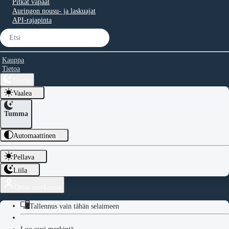
Pitkät vapaat
Auringon nousu- ja laskuajat
API-rajapinta
Kauppa
Tietoa
Teema
Vaalea
Tumma
Automaattinen
Pellava
Liila
Omat merkinnät
Tallennus vain tähän selaimeen