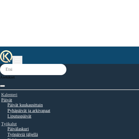
Asetukset
Kalenteri
Päivät
Päivät kuukausittain
Pyhäpäivät ja arkivapaat
Liputuspäivät
Työkalut
Päivälaskuri
Työpäiviä jäljellä