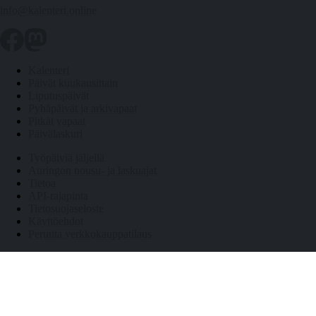
info@kalenteri.online
Kalenteri
Päivät kuukausittain
Liputuspäivät
Pyhäpäivät ja arkivapaat
Pitkät vapaat
Päivälaskuri
Työpäiviä jäljellä
Auringon nousu- ja laskuajat
Tietoa
API-rajapinta
Tietosuojaseloste
Käyttöehdot
Peruuta verkkokauppatilaus