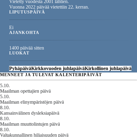
Vietetty vuodesta 2001 lähtien.
Vuonna 2022 päivää vietettiin 22. kerran.
LIPUTUSPÄIVÄ
Ei
AJANKOHTA
1400 päivää sitten
LUOKAT
Pyhäpäivä
Kirkkovuoden juhlapäivä
Kirkollinen juhlapäivä
MENNEET JA TULEVAT KALENTERIPÄIVÄT
5.10.
Maailman opettajien päivä
5.10.
Maailman elinympäristöjen päivä
8.10.
Kansainvälinen dysleksiapäivä
8.10.
Maailman muuttolintujen päivä
8.10.
Valtakunnallinen hiljaisuuden päivä