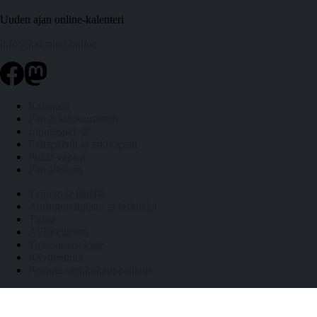
Uuden ajan online-kalenteri
info@kalenteri.online
Kalenteri
Päivät kuukausittain
Liputuspäivät
Pyhäpäivät ja arkivapaat
Pitkät vapaat
Päivälaskuri
Työpäiviä jäljellä
Auringon nousu- ja laskuajat
Tietoa
API-rajapinta
Tietosuojaseloste
Käyttöehdot
Peruuta verkkokauppatilaus