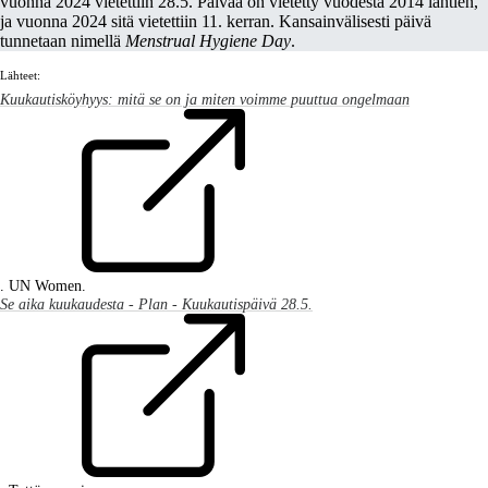
vuonna 2024 vietettiin 28.5. Päivää on vietetty vuodesta 2014 lähtien,
ja vuonna 2024 sitä vietettiin 11. kerran. Kansainvälisesti päivä
tunnetaan nimellä
Menstrual Hygiene Day
.
Lähteet:
Kuukautisköyhyys: mitä se on ja miten voimme puuttua ongelmaan
. UN Women.
Se aika kuukaudesta - Plan - Kuukautispäivä 28.5.