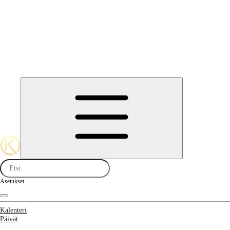
Asetukset
Kalenteri
Päivät