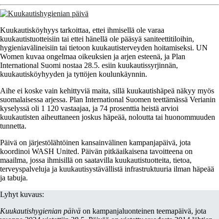
Kuukautisköyhyys tarkoittaa, ettei ihmisellä ole varaa
kuukautistuotteisiin tai ettei hänellä ole pääsyä saniteettitiloihin,
hygieniavälineisiin tai tietoon kuukautisterveyden hoitamiseksi. UN
Women kuvaa ongelmaa oikeuksien ja arjen esteenä, ja Plan
International Suomi nostaa 28.5. esiin kuukautissyrjinnän,
kuukautisköyhyyden ja tyttöjen koulunkäynnin.
Aihe ei koske vain kehittyviä maita, sillä kuukautishäpeä näkyy myös
suomalaisessa arjessa. Plan International Suomen teettämässä Verianin
kyselyssä oli 1 120 vastaajaa, ja 74 prosenttia heistä arvioi
kuukautisten aiheuttaneen joskus häpeää, noloutta tai huonommuuden
tunnetta.
Päivä on järjestölähtöinen kansainvälinen kampanjapäivä, jota
koordinoi WASH United. Päivän pitkäaikaisena tavoitteena on
maailma, jossa ihmisillä on saatavilla kuukautistuotteita, tietoa,
terveyspalveluja ja kuukautisystävällistä infrastruktuuria ilman häpeää
ja tabuja.
Lyhyt kuvaus:
Kuukautishygienian päivä
on kampanjaluonteinen teemapäivä, jota