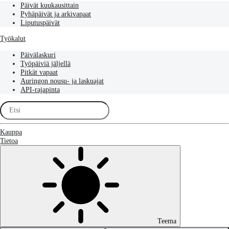
Päivät kuukausittain
Pyhäpäivät ja arkivapaat
Liputuspäivät
Työkalut
Päivälaskuri
Työpäiviä jäljellä
Pitkät vapaat
Auringon nousu- ja laskuajat
API-rajapinta
Kauppa
Tietoa
Teema