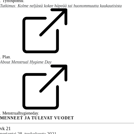
. Tyttösponssi.
Tutkimus: Kolme neljästä kokee häpeää tai huonommuutta kuukautisista
. Plan.
About Menstrual Hygiene Day
. Menstrualhygieneday.
MENNEET JA TULEVAT VUODET
vk 21
perjantai 28. toukokuuta 2021