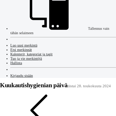
Tallennus vain
tähän selaimeen
Luo uusi merkintä
Etsi merkinnät
Kalenterit, kategoriat ja tagit
Tuo ja vie merkintöjä
Hallinta
Kirjaudu sisään
Kuukautishygienian päivä
tiistai 28. toukokuuta 2024