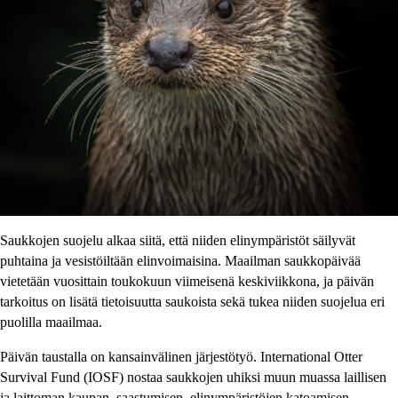
Saukkojen suojelu alkaa siitä, että niiden elinympäristöt säilyvät
puhtaina ja vesistöiltään elinvoimaisina. Maailman saukkopäivää
vietetään vuosittain toukokuun viimeisenä keskiviikkona, ja päivän
tarkoitus on lisätä tietoisuutta saukoista sekä tukea niiden suojelua eri
puolilla maailmaa.
Päivän taustalla on kansainvälinen järjestötyö. International Otter
Survival Fund (IOSF) nostaa saukkojen uhiksi muun muassa laillisen
ja laittoman kaupan, saastumisen, elinympäristöjen katoamisen,