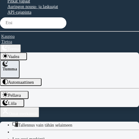
Pitkät vapaat
Auringon nousu- ja laskuajat
API-rajapinta
Kauppa
Tietoa
Teema
Vaalea
Tumma
Automaattinen
Pellava
Liila
Omat merkinnät
Tallennus vain tähän selaimeen