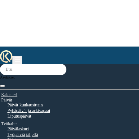
Asetukset
Kalenteri
Päivät
Päivät kuukausittain
Pyhäpäivät ja arkivapaat
Liputuspäivät
Työkalut
Päivälaskuri
Työpäiviä jäljellä