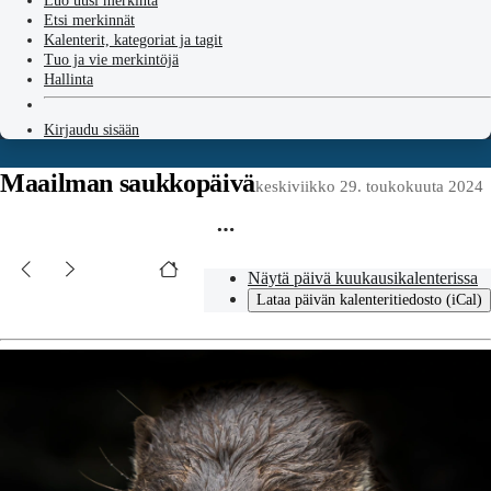
Luo uusi merkintä
Etsi merkinnät
Kalenterit, kategoriat ja tagit
Tuo ja vie merkintöjä
Hallinta
Kirjaudu sisään
Maailman saukkopäivä
keskiviikko 29. toukokuuta 2024
Näytä päivä kuukausikalenterissa
Lataa päivän kalenteritiedosto (iCal)