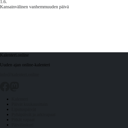
1.6.
Kansainvälinen vanhemmuuden päivä
Kalenteri.online
Uuden ajan online-kalenteri
info@kalenteri.online
Kalenteri
Päivät kuukausittain
Liputuspäivät
Pyhäpäivät ja arkivapaat
Pitkät vapaat
Päivälaskuri