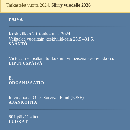
Tarkastelet vuotta 2024.
Siirry vuodelle 2026
PÄIVÄ
Keskiviikko 29. toukokuuta 2024
Vaihtelee vuosittain keskiviikkosin 25.5.–31.5.
SÄÄNTÖ
Vietetään vuosittain toukokuun viimeisenä keskiviikkona.
LIPUTUSPÄIVÄ
Ei
ORGANISAATIO
International Otter Survival Fund (IOSF)
AJANKOHTA
801 päivää sitten
LUOKAT