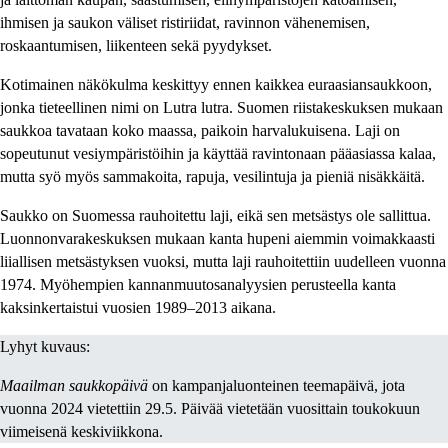
ihmisen ja saukon väliset ristiriidat, ravinnon vähenemisen,
roskaantumisen, liikenteen sekä pyydykset.
Kotimainen näkökulma keskittyy ennen kaikkea euraasiansaukkoon,
jonka tieteellinen nimi on Lutra lutra. Suomen riistakeskuksen mukaan
saukkoa tavataan koko maassa, paikoin harvalukuisena. Laji on
sopeutunut vesiympäristöihin ja käyttää ravintonaan pääasiassa kalaa,
mutta syö myös sammakoita, rapuja, vesilintuja ja pieniä nisäkkäitä.
Saukko on Suomessa rauhoitettu laji, eikä sen metsästys ole sallittua.
Luonnonvarakeskuksen mukaan kanta hupeni aiemmin voimakkaasti
liiallisen metsästyksen vuoksi, mutta laji rauhoitettiin uudelleen vuonna
1974. Myöhempien kannanmuutosanalyysien perusteella kanta
kaksinkertaistui vuosien 1989–2013 aikana.
Lyhyt kuvaus:
Maailman saukkopäivä
on kampanjaluonteinen teemapäivä, jota
vuonna 2024 vietettiin 29.5. Päivää vietetään vuosittain toukokuun
viimeisenä keskiviikkona.