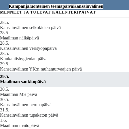
Kampanjaluonteinen teemapäivä
Kansainvälinen
MENNEET JA TULEVAT KALENTERIPÄIVÄT
28.5.
Kansainvälinen selkokielen päivä
28.5.
Maailman nälkäpäivä
28.5.
Kansainvälinen verisyöpäpäivä
28.5.
Kuukautishygienian päivä
29.5.
Kansainvälinen YK:n rauhanturvaajien päivä
29.5.
Maailman saukkopäivä
30.5.
Maailman MS-päivä
30.5.
Kansainvälinen perunapäivä
31.5.
Kansainvälinen tupakaton päivä
1.6.
Maailman maitopäivä