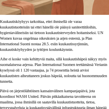
Kuukautisköyhyys tarkoittaa, ettei ihmisellä ole varaa
kuukautistuotteisiin tai ettei hänellä ole pääsyä saniteettitiloihin,
hygieniavälineisiin tai tietoon kuukautisterveyden hoitamiseksi. UN
Women kuvaa ongelmaa oikeuksien ja arjen esteenä, ja Plan
International Suomi nostaa 28.5. esiin kuukautissyrjinnän,
kuukautisköyhyyden ja tyttöjen koulunkäynnin.
Aihe ei koske vain kehittyviä maita, sillä kuukautishäpeä näkyy myös
suomalaisessa arjessa. Plan International Suomen teettämässä Verianin
kyselyssä oli 1 120 vastaajaa, ja 74 prosenttia heistä arvioi
kuukautisten aiheuttaneen joskus häpeää, noloutta tai huonommuuden
tunnetta.
Päivä on järjestölähtöinen kansainvälinen kampanjapäivä, jota
koordinoi WASH United. Päivän pitkäaikaisena tavoitteena on
maailma, jossa ihmisillä on saatavilla kuukautistuotteita, tietoa,
terveyspalveluja ja kuukautisystävällistä infrastruktuuria ilman häpeää