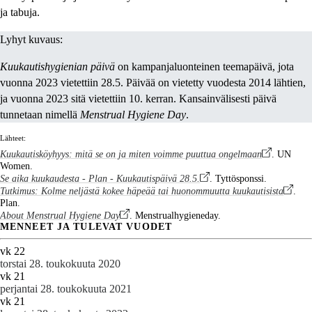
ja tabuja.
Lyhyt kuvaus:
Kuukautishygienian päivä
on kampanjaluonteinen teemapäivä, jota
vuonna 2023 vietettiin 28.5. Päivää on vietetty vuodesta 2014 lähtien,
ja vuonna 2023 sitä vietettiin 10. kerran. Kansainvälisesti päivä
tunnetaan nimellä
Menstrual Hygiene Day
.
Lähteet:
Kuukautisköyhyys: mitä se on ja miten voimme puuttua ongelmaan
. UN
Women.
Se aika kuukaudesta - Plan - Kuukautispäivä 28.5.
. Tyttösponssi.
Tutkimus: Kolme neljästä kokee häpeää tai huonommuutta kuukautisista
.
Plan.
About Menstrual Hygiene Day
. Menstrualhygieneday.
MENNEET JA TULEVAT VUODET
vk 22
torstai 28. toukokuuta 2020
vk 21
perjantai 28. toukokuuta 2021
vk 21