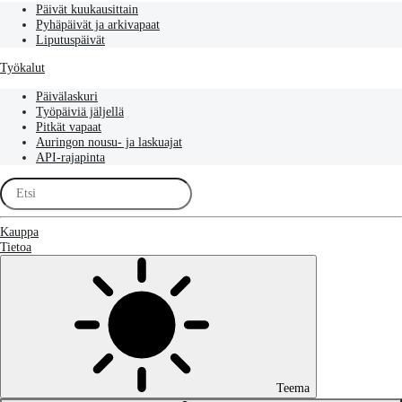
Päivät kuukausittain
Pyhäpäivät ja arkivapaat
Liputuspäivät
Työkalut
Päivälaskuri
Työpäiviä jäljellä
Pitkät vapaat
Auringon nousu- ja laskuajat
API-rajapinta
Kauppa
Tietoa
Teema