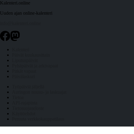
Kalenteri.online
Uuden ajan online-kalenteri
info@kalenteri.online
Kalenteri
Päivät kuukausittain
Liputuspäivät
Pyhäpäivät ja arkivapaat
Pitkät vapaat
Päivälaskuri
Työpäiviä jäljellä
Auringon nousu- ja laskuajat
Tietoa
API-rajapinta
Tietosuojaseloste
Käyttöehdot
Peruuta verkkokauppatilaus