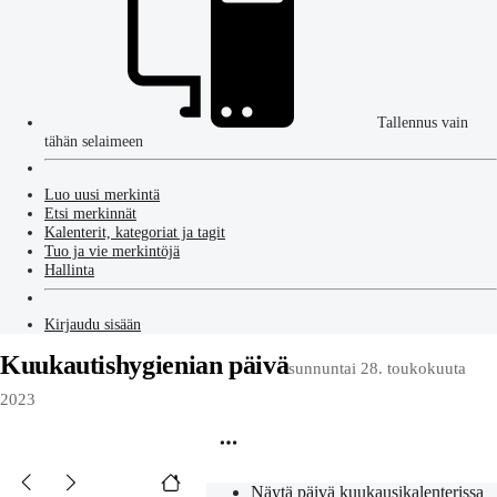
Tallennus vain
tähän selaimeen
Luo uusi merkintä
Etsi merkinnät
Kalenterit, kategoriat ja tagit
Tuo ja vie merkintöjä
Hallinta
Kirjaudu sisään
Kuukautishygienian päivä
sunnuntai 28. toukokuuta
2023
Näytä päivä kuukausikalenterissa