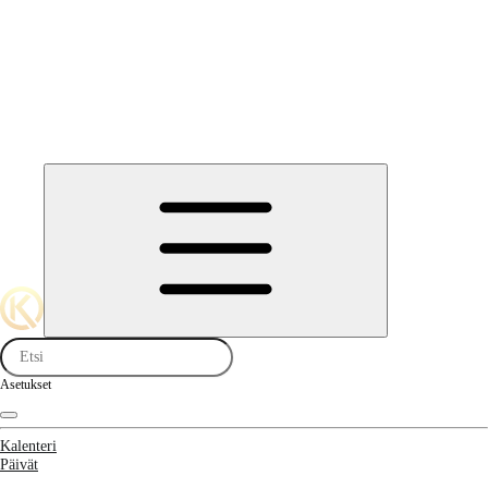
Asetukset
Kalenteri
Päivät