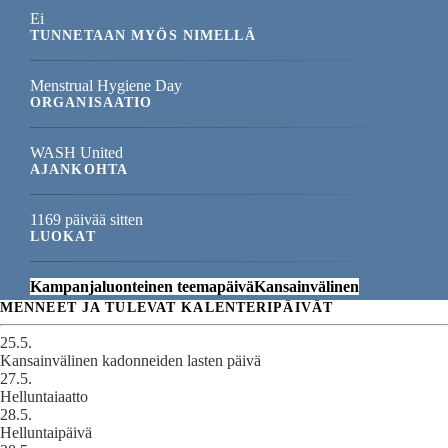
Ei
TUNNETAAN MYÖS NIMELLÄ
Menstrual Hygiene Day
ORGANISAATIO
WASH United
AJANKOHTA
1169 päivää sitten
LUOKAT
Kampanjaluonteinen teemapäivä
Kansainvälinen
MENNEET JA TULEVAT KALENTERIPÄIVÄT
25.5.
Kansainvälinen kadonneiden lasten päivä
27.5.
Helluntaiaatto
28.5.
Helluntaipäivä