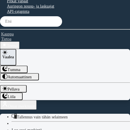
Pitkät vapaat
Auringon nousu- ja laskuajat
API-rajapinta
Kauppa
Tietoa
Teema
Vaalea
Tumma
Automaattinen
Pellava
Liila
Omat merkinnät
Tallennus vain tähän selaimeen