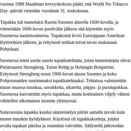
vuonna 1988 Maailman terveyskokous päätti, että World No Tobacco
Day -päivää vietetään vuosittain 31. toukokuuta.
Tupakka tuli tunnetuksi Ruotsi-Suomen alueella 1600-luvulla, ja
viimeistään 1600-luvun puolivälin jälkeen sitä käytettiin myös
Suomessa nautintoaineena. Tupakointi levisi Eurooppaan Amerikan
löytöretkien jälkeen, ja erityisesti sotilaat toivat tavan mukanaan
Pohjolaan.
Suomessa toimi useita suuria tupakkatehtaita, joista tunnetuimpia olivat
Pietarsaaren Strengberg, Turun Rettig ja Helsingin Borgström.
Erityisesti Strengberg nousi 1900-luvun alussa Suomen ja koko
Pohjoismaiden suurimmaksi tupakkatehtaaksi. Tehtaissa valmistettiin
muun muassa nuuskaa, savukkeita, sikareita, piippu- ja purutupakkaa.
Suomessa kasvatettiin myös tupakkaa, mutta kotimainen viljely väheni
vähitellen ulkomaisen tuonnin yleistyessä.
Sotavuosina tupakka kuului säännöstelyn piiriin samalla tavoin kuin
monet muutkin hyödykkeet. Käytössä oli tupakkakortteja, joiden
avulla tupakan jakelua ja ostamista valvottiin. Säilyneitä jatkosodan