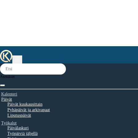
Asetukset
Kalenteri
Päivät
Päivät kuukausittain
Pyhäpäivät ja arkivapaat
Liputuspäivät
Työkalut
Päivälaskuri
Työpäiviä jäljellä