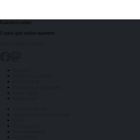
Kalenteri.online
Uuden ajan online-kalenteri
info@kalenteri.online
Kalenteri
Päivät kuukausittain
Liputuspäivät
Pyhäpäivät ja arkivapaat
Pitkät vapaat
Päivälaskuri
Työpäiviä jäljellä
Auringon nousu- ja laskuajat
Tietoa
API-rajapinta
Tietosuojaseloste
Käyttöehdot