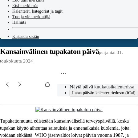
Luo uusi merkintä
Etsi merkinnät
Kalenterit, kategoriat ja tagit
Tuo ja vie merkintöjä
Hallinta
Kirjaudu sisään
Kansainvälinen tupakaton päivä
perjantai 31.
toukokuuta 2024
Näytä päivä kuukausikalenterissa
Lataa päivän kalenteritiedosto (iCal)
Tupakattomuutta edistetään kansainvälisellä terveyspäivällä, koska
tupakan käyttö aiheuttaa sairauksia ja ennenaikaisia kuolemia, joita
voidaan ehkäistä. WHO jäsenvaltiot loivat päivän vuonna 1987, ja