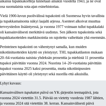
aikaisia tupakkakortteja tunnetaan ainakin vuodelta 1943, ja ne ovat
osa suomalaista sota-ajan esinehistoriaa.
Vielä 1900-luvun puolivälissä tupakointi oli Suomessa hyvin tavallista
ja tupakkamainonta näkyi laajalti arjessa. Asenteet alkoivat muuttua
terveystiedon lisääntyessä, ja vuonna 1977 voimaan tullut tupakkalaki
oli kansainvälisesti merkittävä uudistus. Sen jälkeen tupakointia sekä
tupakkatuotteiden markkinointia on rajoitettu vaiheittain yhä enemmän.
Perinteinen tupakointi on vähentynyt samalla, kun muiden
nikotiinituotteiden käyttö on yleistynyt. THL tupakkatilaston mukaan
20–64-vuotiaista naisista yhdeksän prosenttia ja miehistä 11 prosenttia
tupakoi päivittäin vuonna 2024. Nuorista 14–20-vuotiaista päivittäin
tupakoi vuonna 2025 kaksi prosenttia, mutta nikotiinipussien
päivittäinen käyttö oli yleistynyt sekä nuorilla että aikuisilla.
Lyhyt kuvaus:
Kansainvälinen tupakaton päivä
on YK-järjestön teemapäivä, jota
vuonna 2024 vietettiin 31.5. Päivää on vietetty vuodesta 1987 lähtien,
ja vuonna 2024 sitä vietettiin 38. kerran. Kansainvälisesti päivä