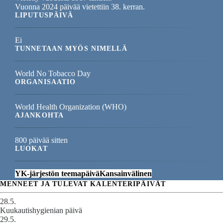
Vuonna 2024 päivää vietettiin 38. kerran.
LIPUTUSPÄIVÄ
Ei
TUNNETAAN MYÖS NIMELLÄ
World No Tobacco Day
ORGANISAATIO
World Health Organization (WHO)
AJANKOHTA
800 päivää sitten
LUOKAT
YK-järjestön teemapäivä
Kansainvälinen
MENNEET JA TULEVAT KALENTERIPÄIVÄT
28.5.
Kuukautishygienian päivä
29.5.