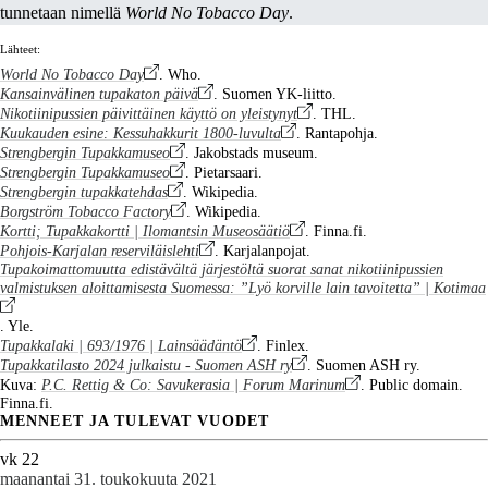
tunnetaan nimellä
World No Tobacco Day
.
Lähteet:
World No Tobacco Day
. Who.
Kansainvälinen tupakaton päivä
. Suomen YK-liitto.
Nikotiinipussien päivittäinen käyttö on yleistynyt
. THL.
Kuukauden esine: Kessuhakkurit 1800-luvulta
. Rantapohja.
Strengbergin Tupakkamuseo
. Jakobstads museum.
Strengbergin Tupakkamuseo
. Pietarsaari.
Strengbergin tupakkatehdas
. Wikipedia.
Borgström Tobacco Factory
. Wikipedia.
Kortti; Tupakkakortti | Ilomantsin Museosäätiö
. Finna.fi.
Pohjois-Karjalan reserviläislehti
. Karjalanpojat.
Tupakoimattomuutta edistävältä järjestöltä suorat sanat nikotiinipussien
valmistuksen aloittamisesta Suomessa: ”Lyö korville lain tavoitetta” | Kotimaa
. Yle.
Tupakkalaki | 693/1976 | Lainsäädäntö
. Finlex.
Tupakkatilasto 2024 julkaistu - Suomen ASH ry
. Suomen ASH ry.
Kuva:
P.C. Rettig & Co: Savukerasia | Forum Marinum
. Public domain.
Finna.fi.
MENNEET JA TULEVAT VUODET
vk 22
maanantai 31. toukokuuta 2021