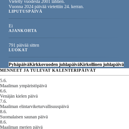
Vietetty vuodesta 2001 lähtien.
Vuonna 2024 päivää vietettiin 24. kerran.
LIPUTUSPÄIVÄ
Ei
AJANKOHTA
791 päivää sitten
LUOKAT
Pyhäpäivä
Kirkkovuoden juhlapäivä
Kirkollinen juhlapäivä
MENNEET JA TULEVAT KALENTERIPÄIVÄT
5.6.
Maailman ympäristöpäivä
6.6.
Venäjän kielen päivä
7.6.
Maailman elintarviketurvallisuuspäivä
8.6.
Suomalaisen saunan päivä
8.6.
Maailman merien päivä