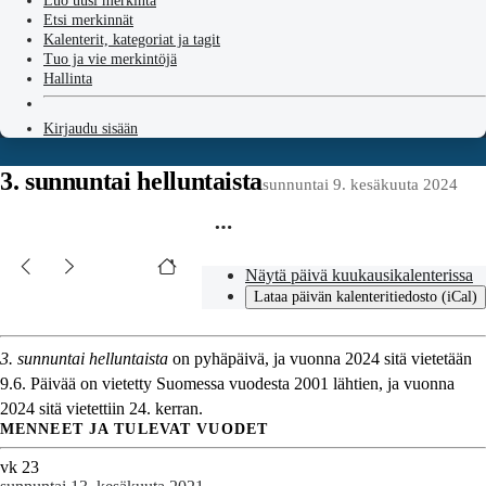
Luo uusi merkintä
Etsi merkinnät
Kalenterit, kategoriat ja tagit
Tuo ja vie merkintöjä
Hallinta
Kirjaudu sisään
3. sunnuntai helluntaista
sunnuntai 9. kesäkuuta 2024
Näytä päivä kuukausikalenterissa
Lataa päivän kalenteritiedosto (iCal)
3. sunnuntai helluntaista
on pyhäpäivä, ja vuonna 2024 sitä vietetään
9.6. Päivää on vietetty Suomessa vuodesta 2001 lähtien, ja vuonna
2024 sitä vietettiin 24. kerran.
MENNEET JA TULEVAT VUODET
vk 23