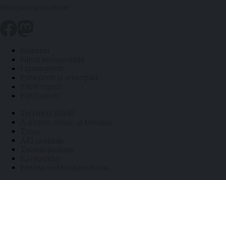
info@kalenteri.online
Kalenteri
Päivät kuukausittain
Liputuspäivät
Pyhäpäivät ja arkivapaat
Pitkät vapaat
Päivälaskuri
Työpäiviä jäljellä
Auringon nousu- ja laskuajat
Tietoa
API-rajapinta
Tietosuojaseloste
Käyttöehdot
Peruuta verkkokauppatilaus