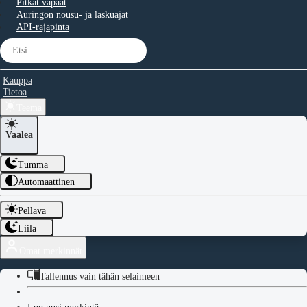
Pitkät vapaat
Auringon nousu- ja laskuajat
API-rajapinta
Kauppa
Tietoa
Teema
Vaalea
Tumma
Automaattinen
Pellava
Liila
Omat merkinnät
Tallennus vain tähän selaimeen