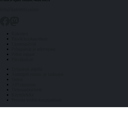
info@kalenteri.online
Kalenteri
Päivät kuukausittain
Liputuspäivät
Pyhäpäivät ja arkivapaat
Pitkät vapaat
Päivälaskuri
Työpäiviä jäljellä
Auringon nousu- ja laskuajat
Tietoa
API-rajapinta
Tietosuojaseloste
Käyttöehdot
Peruuta verkkokauppatilaus