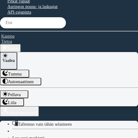
Pitkät vapaat
Auringon nousu- ja laskuajat
API-rajapinta
Kauppa
Tietoa
Teema
Vaalea
Tumma
Automaattinen
Pellava
Liila
Omat merkinnät
Tallennus vain tähän selaimeen