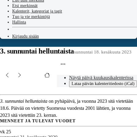
Luo uusi merkintä
Etsi merkinnät
Kalenterit, kategoriat ja tagit
Tuo ja vie merkintöjä
Hallinta
Kirjaudu sisään
3. sunnuntai helluntaista
sunnuntai 18. kesäkuuta 2023
Näytä päivä kuukausikalenterissa
Lataa päivän kalenteritiedosto (iCal)
3. sunnuntai helluntaista
on pyhäpäivä, ja vuonna 2023 sitä vietetään
18.6. Päivää on vietetty Suomessa vuodesta 2001 lähtien, ja vuonna
2023 sitä vietettiin 23. kerran.
MENNEET JA TULEVAT VUODET
vk 25