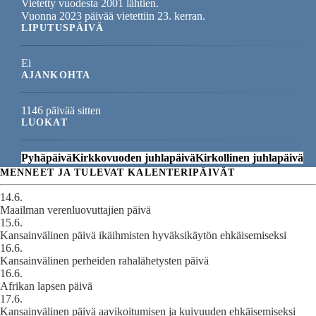
Vietetty vuodesta 2001 lähtien.
Vuonna 2023 päivää vietettiin 23. kerran.
LIPUTUSPÄIVÄ
Ei
AJANKOHTA
1146 päivää sitten
LUOKAT
Pyhäpäivä
Kirkkovuoden juhlapäivä
Kirkollinen juhlapäivä
MENNEET JA TULEVAT KALENTERIPÄIVÄT
14.6.
Maailman verenluovuttajien päivä
15.6.
Kansainvälinen päivä ikäihmisten hyväksikäytön ehkäisemiseksi
16.6.
Kansainvälinen perheiden rahalähetysten päivä
16.6.
Afrikan lapsen päivä
17.6.
Kansainvälinen päivä aavikoitumisen ja kuivuuden ehkäisemiseksi