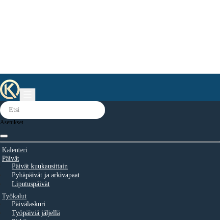
Asetukset
Kalenteri
Päivät
Päivät kuukausittain
Pyhäpäivät ja arkivapaat
Liputuspäivät
Työkalut
Päivälaskuri
Työpäiviä jäljellä