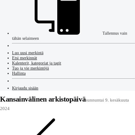
Tallennus vain
tähän selaimeen
Luo uusi merkintä
Etsi merkinnät
Kalenterit, kategoriat ja tagit
Tuo ja vie merkintöjä
Hallinta
Kirjaudu sisään
Kansainvälinen arkistopäivä
sunnuntai 9. kesäkuuta
2024