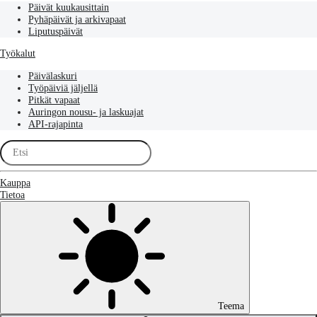
Päivät kuukausittain
Pyhäpäivät ja arkivapaat
Liputuspäivät
Työkalut
Päivälaskuri
Työpäiviä jäljellä
Pitkät vapaat
Auringon nousu- ja laskuajat
API-rajapinta
Kauppa
Tietoa
Teema