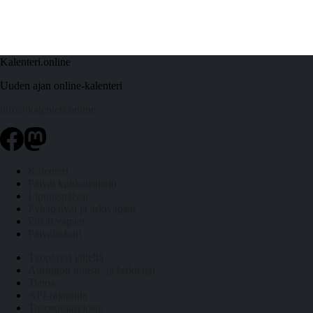
Kalenteri.online
Uuden ajan online-kalenteri
info@kalenteri.online
Kalenteri
Päivät kuukausittain
Liputuspäivät
Pyhäpäivät ja arkivapaat
Pitkät vapaat
Päivälaskuri
Työpäiviä jäljellä
Auringon nousu- ja laskuajat
Tietoa
API-rajapinta
Tietosuojaseloste