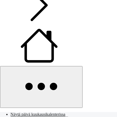
Näytä päivä kuukausikalenterissa