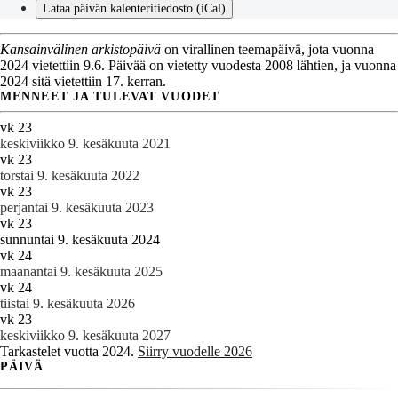
Lataa päivän kalenteritiedosto (iCal)
Kansainvälinen arkistopäivä
on virallinen teemapäivä, jota vuonna
2024 vietettiin 9.6. Päivää on vietetty vuodesta 2008 lähtien, ja vuonna
2024 sitä vietettiin 17. kerran.
MENNEET JA TULEVAT VUODET
vk 23
keskiviikko 9. kesäkuuta 2021
vk 23
torstai 9. kesäkuuta 2022
vk 23
perjantai 9. kesäkuuta 2023
vk 23
sunnuntai 9. kesäkuuta 2024
vk 24
maanantai 9. kesäkuuta 2025
vk 24
tiistai 9. kesäkuuta 2026
vk 23
keskiviikko 9. kesäkuuta 2027
Tarkastelet vuotta 2024.
Siirry vuodelle 2026
PÄIVÄ