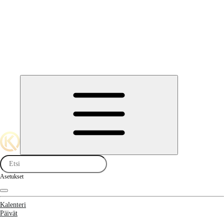
Asetukset
Kalenteri
Päivät