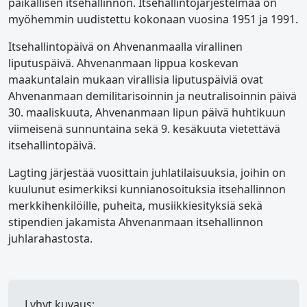
paikallisen itsehallinnon. Itsehallintojärjestelmää on
myöhemmin uudistettu kokonaan vuosina 1951 ja 1991.
Itsehallintopäivä on Ahvenanmaalla virallinen
liputuspäivä. Ahvenanmaan lippua koskevan
maakuntalain mukaan virallisia liputuspäiviä ovat
Ahvenanmaan demilitarisoinnin ja neutralisoinnin päivä
30. maaliskuuta, Ahvenanmaan lipun päivä huhtikuun
viimeisenä sunnuntaina sekä 9. kesäkuuta vietettävä
itsehallintopäivä.
Lagting järjestää vuosittain juhlatilaisuuksia, joihin on
kuulunut esimerkiksi kunnianosoituksia itsehallinnon
merkkihenkilöille, puheita, musiikkiesityksiä sekä
stipendien jakamista Ahvenanmaan itsehallinnon
juhlarahastosta.
Lyhyt kuvaus: