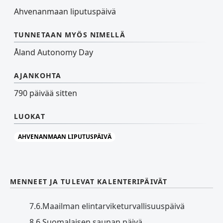
Ahvenanmaan liputuspäivä
TUNNETAAN MYÖS NIMELLÄ
Åland Autonomy Day
AJANKOHTA
790 päivää sitten
LUOKAT
AHVENANMAAN LIPUTUSPÄIVÄ
MENNEET JA TULEVAT KALENTERIPÄIVÄT
7.6.
Maailman elintarviketurvallisuuspäivä
8.6.
Suomalaisen saunan päivä