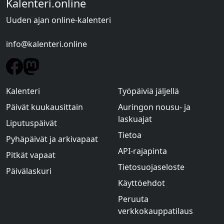
Kalenteri.online
Uuden ajan online-kalenteri
info@kalenteri.online
Kalenteri
Työpäiviä jäljellä
Päivät kuukausittain
Auringon nousu- ja
laskuajat
Liputuspäivät
Tietoa
Pyhäpäivät ja arkivapaat
API-rajapinta
Pitkät vapaat
Tietosuojaseloste
Päivälaskuri
Käyttöehdot
Peruuta
verkkokauppatilaus