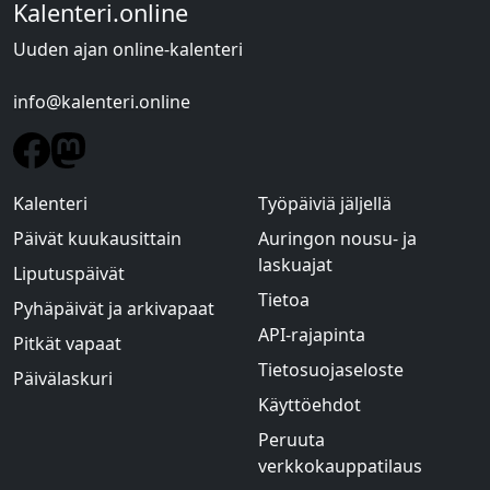
Kalenteri.online
Uuden ajan online-kalenteri
info@kalenteri.online
Kalenteri
Työpäiviä jäljellä
Päivät kuukausittain
Auringon nousu- ja
laskuajat
Liputuspäivät
Tietoa
Pyhäpäivät ja arkivapaat
API-rajapinta
Pitkät vapaat
Tietosuojaseloste
Päivälaskuri
Käyttöehdot
Peruuta
verkkokauppatilaus