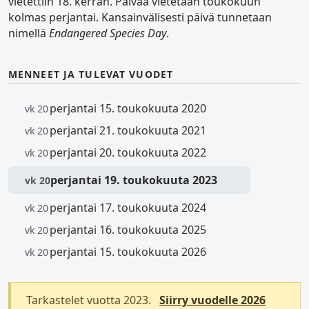
vietettiin 18. kerran. Päivää vietetään toukokuun
kolmas perjantai. Kansainvälisesti päivä tunnetaan
nimellä
Endangered Species Day
.
MENNEET JA TULEVAT VUODET
perjantai 15. toukokuuta 2020
vk 20
perjantai 21. toukokuuta 2021
vk 20
perjantai 20. toukokuuta 2022
vk 20
perjantai 19. toukokuuta 2023
vk 20
perjantai 17. toukokuuta 2024
vk 20
perjantai 16. toukokuuta 2025
vk 20
perjantai 15. toukokuuta 2026
vk 20
Tarkastelet vuotta 2023.
Siirry vuodelle 2026