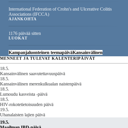
International Federation of Crohn's and Ulcerative Colitis
Associations (IFCCA)
AJANKOHTA
1176 päivää sitten
LUOKAT
Kampanjaluonteinen teemapäivä
Kansainvälinen
MENNEET JA TULEVAT KALENTERIPÄIVÄT
18.5.
Kansainvälinen saavutettavuuspäivä
18.5.
Kansainvälinen merenkulkualan naistenpäivä
18.5.
Lumoudu kasveista -päivä
18.5.
HIV-rokotetietoisuuden päivä
19.5.
Uhanalaisten lajien päivä
19.5.
Maailman IBD-päivä