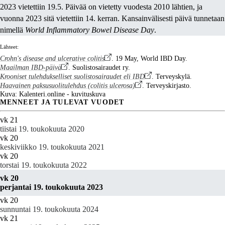
2023 vietettiin 19.5. Päivää on vietetty vuodesta 2010 lähtien, ja
vuonna 2023 sitä vietettiin 14. kerran. Kansainvälisesti päivä tunnetaan
nimellä
World Inflammatory Bowel Disease Day
.
Lähteet:
Crohn's disease and ulcerative colitis
. 19 May, World IBD Day.
Maailman IBD-päivä
. Suolistosairaudet ry.
Krooniset tulehdukselliset suolistosairaudet eli IBD
. Terveyskylä.
Haavainen paksusuolitulehdus (colitis ulcerosa)
. Terveyskirjasto.
Kuva: Kalenteri.online - kuvituskuva
MENNEET JA TULEVAT VUODET
vk 21
tiistai 19. toukokuuta 2020
vk 20
keskiviikko 19. toukokuuta 2021
vk 20
torstai 19. toukokuuta 2022
vk 20
perjantai 19. toukokuuta 2023
vk 20
sunnuntai 19. toukokuuta 2024
vk 21