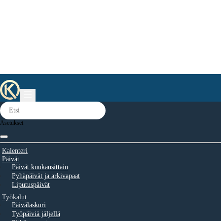
Asetukset
Kalenteri
Päivät
Päivät kuukausittain
Pyhäpäivät ja arkivapaat
Liputuspäivät
Työkalut
Päivälaskuri
Työpäiviä jäljellä