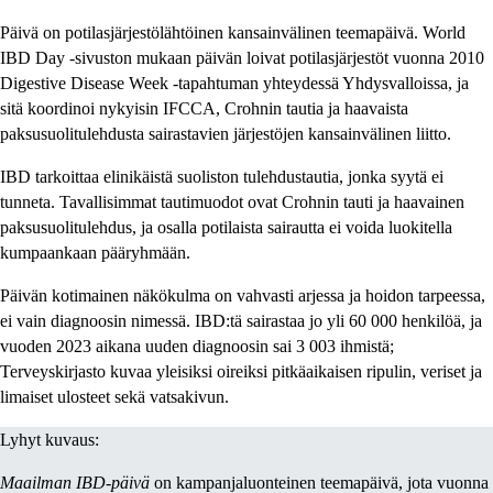
Päivä on potilasjärjestölähtöinen kansainvälinen teemapäivä. World
IBD Day -sivuston mukaan päivän loivat potilasjärjestöt vuonna 2010
Digestive Disease Week -tapahtuman yhteydessä Yhdysvalloissa, ja
sitä koordinoi nykyisin IFCCA, Crohnin tautia ja haavaista
paksusuolitulehdusta sairastavien järjestöjen kansainvälinen liitto.
IBD tarkoittaa elinikäistä suoliston tulehdustautia, jonka syytä ei
tunneta. Tavallisimmat tautimuodot ovat Crohnin tauti ja haavainen
paksusuolitulehdus, ja osalla potilaista sairautta ei voida luokitella
kumpaankaan pääryhmään.
Päivän kotimainen näkökulma on vahvasti arjessa ja hoidon tarpeessa,
ei vain diagnoosin nimessä. IBD:tä sairastaa jo yli 60 000 henkilöä, ja
vuoden 2023 aikana uuden diagnoosin sai 3 003 ihmistä;
Terveyskirjasto kuvaa yleisiksi oireiksi pitkäaikaisen ripulin, veriset ja
limaiset ulosteet sekä vatsakivun.
Lyhyt kuvaus:
Maailman IBD-päivä
on kampanjaluonteinen teemapäivä, jota vuonna