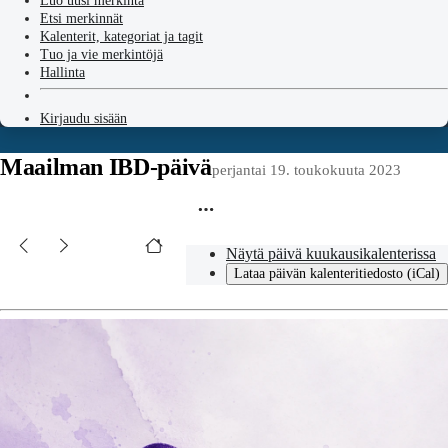
Luo uusi merkintä
Etsi merkinnät
Kalenterit, kategoriat ja tagit
Tuo ja vie merkintöjä
Hallinta
Kirjaudu sisään
Maailman IBD-päivä
perjantai 19. toukokuuta 2023
Näytä päivä kuukausikalenterissa
Lataa päivän kalenteritiedosto (iCal)