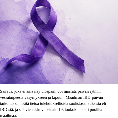
Sairaus, joka ei aina näy ulospäin, voi määrätä päivän rytmin
vessatarpeesta väsymykseen ja kipuun. Maailman IBD-päivän
tarkoitus on lisätä tietoa tulehduksellisista suolistosairauksista eli
IBD:stä, ja sitä vietetään vuosittain 19. toukokuuta eri puolilla
maailmaa.