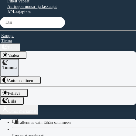
Pitkät vapaat
Auringon nousu- ja laskuajat
API-rajapinta
Kauppa
Tietoa
Teema
Vaalea
Tumma
Automaattinen
Pellava
Liila
Omat merkinnät
Tallennus vain tähän selaimeen