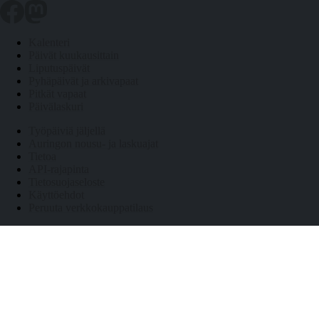
Kalenteri
Päivät kuukausittain
Liputuspäivät
Pyhäpäivät ja arkivapaat
Pitkät vapaat
Päivälaskuri
Työpäiviä jäljellä
Auringon nousu- ja laskuajat
Tietoa
API-rajapinta
Tietosuojaseloste
Käyttöehdot
Peruuta verkkokauppatilaus