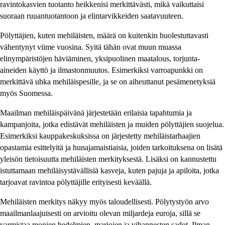
ravintokasvien tuotanto heikkenisi merkittävästi, mikä vaikuttaisi
suoraan ruuantuotantoon ja elintarvikkeiden saatavuuteen.
Pölyttäjien, kuten mehiläisten, määrä on kuitenkin huolestuttavasti
vähentynyt viime vuosina. Syitä tähän ovat muun muassa
elinympäristöjen häviäminen, yksipuolinen maatalous, torjunta-
aineiden käyttö ja ilmastonmuutos. Esimerkiksi varroapunkki on
merkittävä uhka mehiläispesille, ja se on aiheuttanut pesämenetyksiä
myös Suomessa.
Maailman mehiläispäivänä järjestetään erilaisia tapahtumia ja
kampanjoita, jotka edistävät mehiläisten ja muiden pölyttäjien suojelua.
Esimerkiksi kauppakeskuksissa on järjestetty mehiläistarhaajien
opastamia esittelyitä ja hunajamaistiaisia, joiden tarkoituksena on lisätä
yleisön tietoisuutta mehiläisten merkityksestä. Lisäksi on kannustettu
istuttamaan mehiläisystävällisiä kasveja, kuten pajuja ja apiloita, jotka
tarjoavat ravintoa pölyttäjille erityisesti keväällä.
Mehiläisten merkitys näkyy myös taloudellisesti. Pölytystyön arvo
maailmanlaajuisesti on arvioitu olevan miljardeja euroja, sillä se
varmistaa monien hedelmien, marjojen ja vihannesten sadot. Ilman