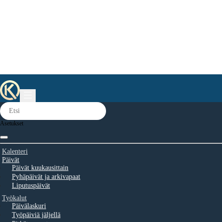
Asetukset
Kalenteri
Päivät
Päivät kuukausittain
Pyhäpäivät ja arkivapaat
Liputuspäivät
Työkalut
Päivälaskuri
Työpäiviä jäljellä