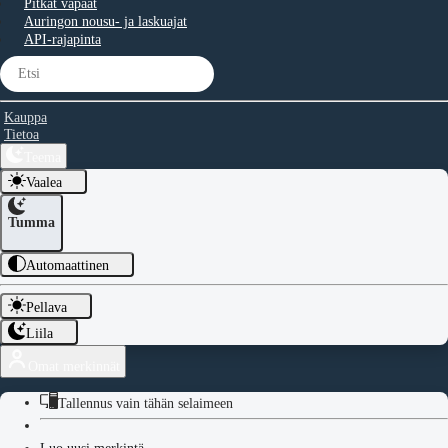
Pitkät vapaat
Auringon nousu- ja laskuajat
API-rajapinta
Kauppa
Tietoa
Teema
Vaalea
Tumma
Automaattinen
Pellava
Liila
Omat merkinnät
Tallennus vain tähän selaimeen