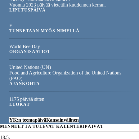
Vuonna 2023 päivää vietettiin kuudennen kerran.
LIPUTUSPÄIVÄ
Ei
TUNNETAAN MYÖS NIMELLÄ
World Bee Day
ORGANISAATIOT
United Nations (UN)
Food and Agriculture Organization of the United Nations
(FAO)
AJANKOHTA
1175 päivää sitten
LUOKAT
YK:n teemapäivä
Kansainvälinen
MENNEET JA TULEVAT KALENTERIPÄIVÄT
18.5.