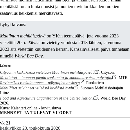
mehiläisiä ruuan hinta nousisi ja monien ravintorikkaiden ruokien
saatavuus heikkenisi merkittävästi.
Lyhyt kuvaus:
Maailman mehiläispäivä
on YK:n teemapäivä, jota vuonna 2023
vietettiin 20.5. Päivää on vietetty vuodesta 2018 lähtien, ja vuonna
2023 sitä vietettiin kuudennen kerran. Kansainvälisesti päivä tunnetaan
nimellä
World Bee Day
.
Lähteet:
Cityconin keskuksissa vietetään Maailman mehiläispäivää
. Citycon.
Mehiläiset – luonnon pieniä sankareita ja kunnianarvoisia pölyttäjiä
. MTK.
Ravinteikas ruokalautanen – pölyttäjien ansiosta
. Ruokatieto.
Mehiläiset selvinneet viileästä keväästä hyvin
. Suomen Mehiläishoitajain
Liitto.
Food and Agriculture Organization of the United Nations
. World Bee Day
2026.
Kuva: Kalenteri.online - kuvituskuva
MENNEET JA TULEVAT VUODET
vk 21
keskiviikko 20. toukokuuta 2020