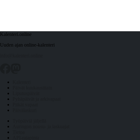
Kalenteri.online
Uuden ajan online-kalenteri
info@kalenteri.online
Kalenteri
Päivät kuukausittain
Liputuspäivät
Pyhäpäivät ja arkivapaat
Pitkät vapaat
Päivälaskuri
Työpäiviä jäljellä
Auringon nousu- ja laskuajat
Tietoa
API-rajapinta