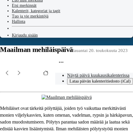
Luo uusi merkintä
Etsi merkinnät
Kalenterit, kategoriat ja tagit
Tuo ja vie merkintöjä
Hallinta
Kirjaudu sisään
Maailman mehiläispäivä
lauantai 20. toukokuuta 2023
Näytä päivä kuukausikalenterissa
Lataa päivän kalenteritiedosto (iCal)
Mehiläiset ovat tärkeitä pölyttäjiä, joiden työ vaikuttaa merkittävästi
monien viljelykasvien, kuten omenan, vadelman, rypsin ja härkäpavun,
sadon muodostumiseen. Pölytys parantaa sadon määrää ja laatua sekä
edistää kasvien lisääntymistä. Ilman mehiläisten pölytystyötä monien