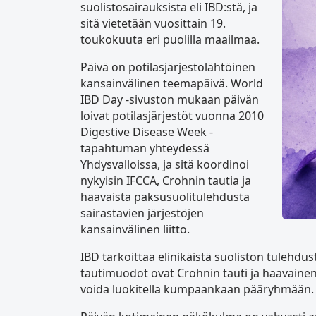
suolistosairauksista eli IBD:stä, ja
sitä vietetään vuosittain 19.
toukokuuta eri puolilla maailmaa.
Päivä on potilasjärjestölähtöinen
kansainvälinen teemapäivä. World
IBD Day -sivuston mukaan päivän
loivat potilasjärjestöt vuonna 2010
Digestive Disease Week -
tapahtuman yhteydessä
Yhdysvalloissa, ja sitä koordinoi
nykyisin IFCCA, Crohnin tautia ja
haavaista paksusuolitulehdusta
sairastavien järjestöjen
kansainvälinen liitto.
IBD tarkoittaa elinikäistä suoliston tulehdus
tautimuodot ovat Crohnin tauti ja haavainen 
voida luokitella kumpaankaan pääryhmään.