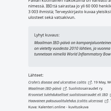
Päivän kotimainen näkökulma on vahvasti ar
nimessä. IBD:tä sairastaa jo yli 60 000 henk
3 003 ihmistä; Terveyskirjasto kuvaa yleisiksi 
ulosteet sekä vatsakivun.
Lyhyt kuvaus:
Maailman IBD-päivä
on kampanjaluonteinen 
on vietetty vuodesta 2010 lähtien, ja vuonna 
tunnetaan nimellä
World Inflammatory Bowe
Lähteet:
Crohn's disease and ulcerative colitis
. 19 May, W
Maailman IBD-päivä
. Suolistosairaudet ry.
Krooniset tulehdukselliset suolistosairaudet eli IBD
Haavainen paksusuolitulehdus (colitis ulcerosa)
.
Kuva: Kalenteri.online - kuvituskuva