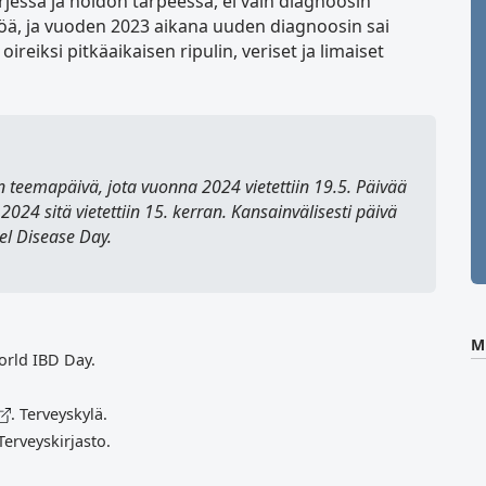
jessa ja hoidon tarpeessa, ei vain diagnoosin
ilöä, ja vuoden 2023 aikana uuden diagnoosin sai
oireiksi pitkäaikaisen ripulin, veriset ja limaiset
teemapäivä, jota vuonna 2024 vietettiin 19.5. Päivää
2024 sitä vietettiin 15. kerran. Kansainvälisesti päivä
l Disease Day
.
M
orld IBD Day.
. Terveyskylä.
 Terveyskirjasto.