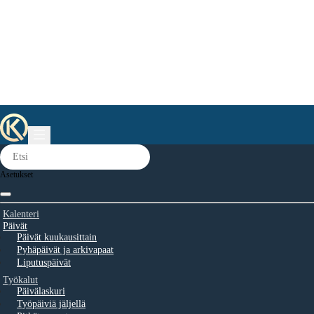
Asetukset
Kalenteri
Päivät
Päivät kuukausittain
Pyhäpäivät ja arkivapaat
Liputuspäivät
Työkalut
Päivälaskuri
Työpäiviä jäljellä