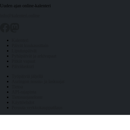
Uuden ajan online-kalenteri
info@kalenteri.online
Kalenteri
Päivät kuukausittain
Liputuspäivät
Pyhäpäivät ja arkivapaat
Pitkät vapaat
Päivälaskuri
Työpäiviä jäljellä
Auringon nousu- ja laskuajat
Tietoa
API-rajapinta
Tietosuojaseloste
Käyttöehdot
Peruuta verkkokauppatilaus