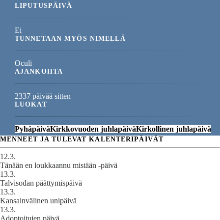
LIPUTUSPÄIVÄ
Ei
TUNNETAAN MYÖS NIMELLÄ
Oculi
AJANKOHTA
2337 päivää sitten
LUOKAT
Pyhäpäivä
Kirkkovuoden juhlapäivä
Kirkollinen juhlapäivä
MENNEET JA TULEVAT KALENTERIPÄIVÄT
12.3.
Tänään en loukkaannu mistään -päivä
13.3.
Talvisodan päättymispäivä
13.3.
Kansainvälinen unipäivä
13.3.
Adoptoitujen päivä