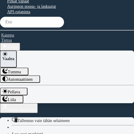
Pitkät vapaat
Auringon nousu- ja laskuajat
API-rajapinta
Kauppa
Tietoa
Teema
Vaalea
Tumma
Automaattinen
Pellava
Liila
Omat merkinnät
Tallennus vain tähän selaimeen