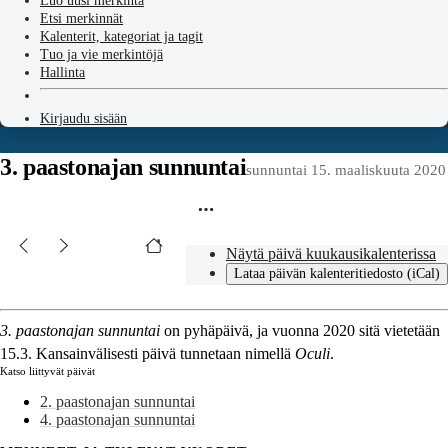
Luo uusi merkintä
Etsi merkinnät
Kalenterit, kategoriat ja tagit
Tuo ja vie merkintöjä
Hallinta
Kirjaudu sisään
3. paastonajan sunnuntai
sunnuntai 15. maaliskuuta 2020
Näytä päivä kuukausikalenterissa
Lataa päivän kalenteritiedosto (iCal)
3. paastonajan sunnuntai
on pyhäpäivä, ja vuonna 2020 sitä vietetään
15.3. Kansainvälisesti päivä tunnetaan nimellä
Oculi
.
Katso liittyvät päivät
2. paastonajan sunnuntai
4. paastonajan sunnuntai