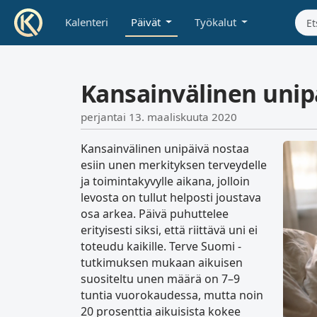
Kalenteri
Päivät
Työkalut
Kansainvälinen unip
perjantai 13. maaliskuuta 2020
Kansainvälinen unipäivä nostaa
esiin unen merkityksen terveydelle
ja toimintakyvylle aikana, jolloin
levosta on tullut helposti joustava
osa arkea. Päivä puhuttelee
erityisesti siksi, että riittävä uni ei
toteudu kaikille. Terve Suomi -
tutkimuksen mukaan aikuisen
suositeltu unen määrä on 7–9
tuntia vuorokaudessa, mutta noin
20 prosenttia aikuisista kokee