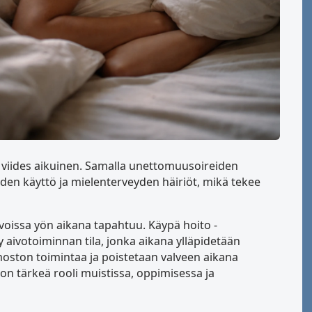
 viides aikuinen. Samalla unettomuusoireiden
eiden käyttö ja mielenterveyden häiriöt, mikä tekee
ivoissa yön aikana tapahtuu. Käypä hoito -
 aivotoiminnan tila, jonka aikana ylläpidetään
oston toimintaa ja poistetaan valveen aikana
on tärkeä rooli muistissa, oppimisessa ja