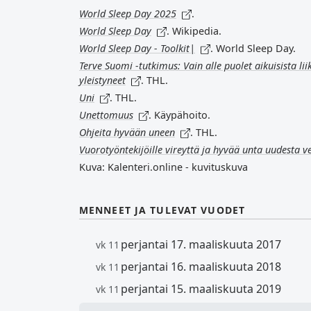
World Sleep Day 2025
.
World Sleep Day
. Wikipedia.
World Sleep Day - Toolkit|
. World Sleep Day.
Terve Suomi -tutkimus: Vain alle puolet aikuisista li
yleistyneet
. THL.
Uni
. THL.
Unettomuus
. Käypähoito.
Ohjeita hyvään uneen
. THL.
Vuorotyöntekijöille vireyttä ja hyvää unta uudesta 
Kuva: Kalenteri.online - kuvituskuva
MENNEET JA TULEVAT VUODET
perjantai 17. maaliskuuta 2017
vk 11
perjantai 16. maaliskuuta 2018
vk 11
perjantai 15. maaliskuuta 2019
vk 11