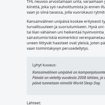
THL neuvoo arvostamaan unta, varaamaan yöu
kiirettä, joka syö rauhoittumista jo ennen ilt
vaan jo siinä tavassa, jolla vuorokausi rytmi
Kansainvälinen unipäivä koskee erityisesti t
turvallisuuteen ja suoriutumiseen. Hyvä un
tai liian vähäinen uni heikentää hyvinvointia ja
sairastumisriskiä esimerkiksi verenpainetaut
uneen liittyvät haasteet ovat yleisiä, joten pä
vaan toimintakyvyn perusedellytys.
Lyhyt kuvaus:
Kansainvälinen unipäivä
on kampanjaluontein
Päivää on vietetty vuodesta 2008 lähtien, ja 
päivä tunnetaan nimellä
World Sleep Day
.
Lähteet: