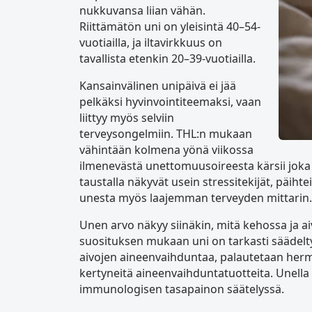
nukkuvansa liian vähän.
Riittämätön uni on yleisintä 40–54-
vuotiailla, ja iltavirkkuus on
tavallista etenkin 20–39-vuotiailla.
Kansainvälinen unipäivä ei jää
pelkäksi hyvinvointiteemaksi, vaan
liittyy myös selviin
terveysongelmiin. THL:n mukaan
vähintään kolmena yönä viikossa
ilmenevästä unettomuusoireesta kärsii joka
taustalla näkyvät usein stressitekijät, päiht
unesta myös laajemman terveyden mittarin.
Unen arvo näkyy siinäkin, mitä kehossa ja a
suosituksen mukaan uni on tarkasti säädelty
aivojen aineenvaihduntaa, palautetaan herm
kertyneitä aineenvaihduntatuotteita. Unella 
immunologisen tasapainon säätelyssä.