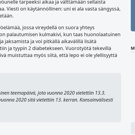
nelle tarpeeksi aikaa ja välttämään sellaista
aa. Viesti on käytännöllinen: uni ei ala vasta sängyssä,
tetään.
yöelämää, jossa vireydellä on suora yhteys
i on palautumisen kulmakivi, kun taas huonolaatuinen
 jaksamista ja voi pitkällä aikavälillä lisätä
iin ja tyypin 2 diabetekseen. Vuorotyötä tekevillä
M
ivä muistuttaa myös siitä, että lepo ei ole ylellisyyttä
en teemapäivä, jota vuonna 2020 vietettiin 13.3.
vuonna 2020 sitä vietettiin 13. kerran. Kansainvälisesti