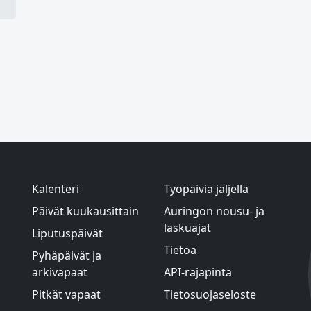
Kalenteri
Työpäiviä jäljellä
Päivät kuukausittain
Auringon nousu- ja
laskuajat
Liputuspäivät
Tietoa
Pyhäpäivät ja
arkivapaat
API-rajapinta
Pitkät vapaat
Tietosuojaseloste