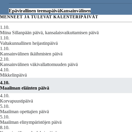
Epävirallinen teemapäivä
Kansainvälinen
MENNEET JA TULEVAT KALENTERIPÄIVÄT
1.10.
Miina Sillanpään päivä, kansalaisvaikuttamisen päivä
1.10.
Valtakunnallinen heijastinpäivä
1.10.
Kansainvälinen ikäihmisten päivä
2.10.
Kansainvälinen väkivallattomuuden päivä
4.10.
Mikkelinpäivä
4.10.
Maailman eläinten päivä
4.10.
Korvapuustipäivä
5.10.
Maailman opettajien päivä
5.10.
Maailman elinympäristöjen päivä
8.10.