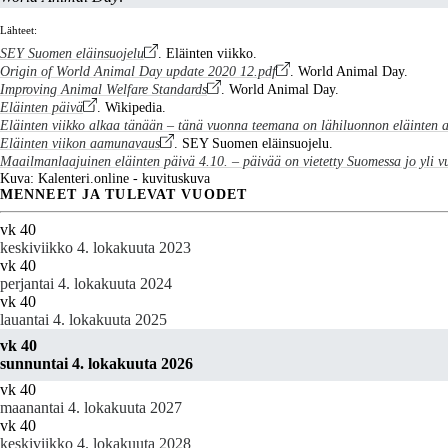
Lähteet:
SEY Suomen eläinsuojelu
. Eläinten viikko.
Origin of World Animal Day update 2020 12.pdf
. World Animal Day.
Improving Animal Welfare Standards
. World Animal Day.
Eläinten päivä
. Wikipedia.
Eläinten viikko alkaa tänään – tänä vuonna teemana on lähiluonnon eläinten 
Eläinten viikon aamunavaus
. SEY Suomen eläinsuojelu.
Maailmanlaajuinen eläinten päivä 4.10. – päivää on vietetty Suomessa jo yli v
Kuva: Kalenteri.online - kuvituskuva
MENNEET JA TULEVAT VUODET
vk 40
keskiviikko 4. lokakuuta 2023
vk 40
perjantai 4. lokakuuta 2024
vk 40
lauantai 4. lokakuuta 2025
vk 40
sunnuntai 4. lokakuuta 2026
vk 40
maanantai 4. lokakuuta 2027
vk 40
keskiviikko 4. lokakuuta 2028