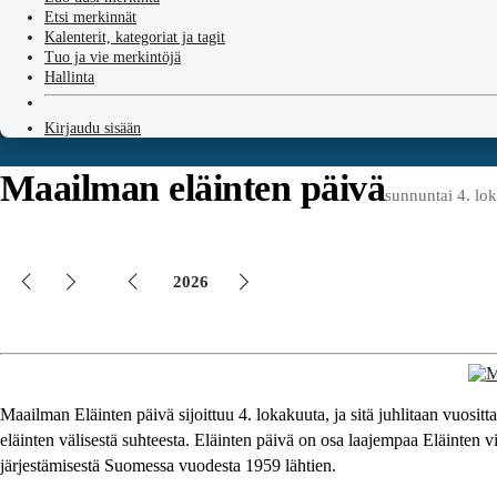
Etsi merkinnät
Kalenterit, kategoriat ja tagit
Tuo ja vie merkintöjä
Hallinta
Kirjaudu sisään
Maailman eläinten päivä
sunnuntai 4. lo
2026
Maailman Eläinten päivä sijoittuu 4. lokakuuta, ja sitä juhlitaan vuositt
eläinten välisestä suhteesta. Eläinten päivä on osa laajempaa Eläinten 
järjestämisestä Suomessa vuodesta 1959 lähtien.