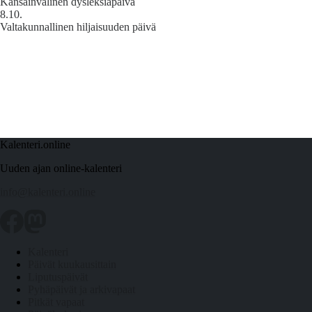
Kansainvälinen dysleksiapäivä
8.10.
Valtakunnallinen hiljaisuuden päivä
Kalenteri.online
Uuden ajan online-kalenteri
info@kalenteri.online
Kalenteri
Päivät kuukausittain
Liputuspäivät
Pyhäpäivät ja arkivapaat
Pitkät vapaat