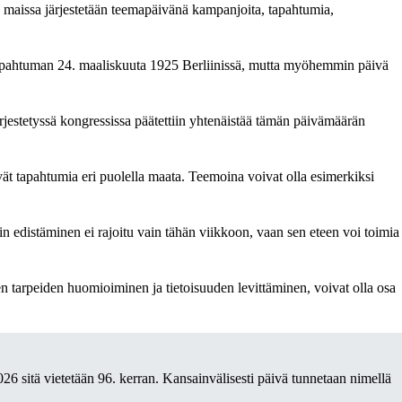
 maissa järjestetään teemapäivänä kampanjoita, tapahtumia,
tapahtuman 24. maaliskuuta 1925 Berliinissä, mutta myöhemmin päivä
rjestetyssä kongressissa päätettiin yhtenäistää tämän päivämäärän
vät tapahtumia eri puolella maata. Teemoina voivat olla esimerkiksi
in edistäminen ei rajoitu vain tähän viikkoon, vaan sen eteen voi toimia
ten tarpeiden huomioiminen ja tietoisuuden levittäminen, voivat olla osa
26 sitä vietetään 96. kerran. Kansainvälisesti päivä tunnetaan nimellä