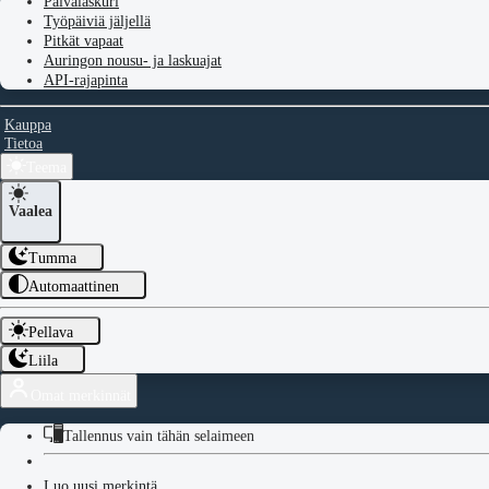
Päivälaskuri
Työpäiviä jäljellä
Pitkät vapaat
Auringon nousu- ja laskuajat
API-rajapinta
Kauppa
Tietoa
Teema
Vaalea
Tumma
Automaattinen
Pellava
Liila
Omat merkinnät
Tallennus vain tähän selaimeen
Luo uusi merkintä