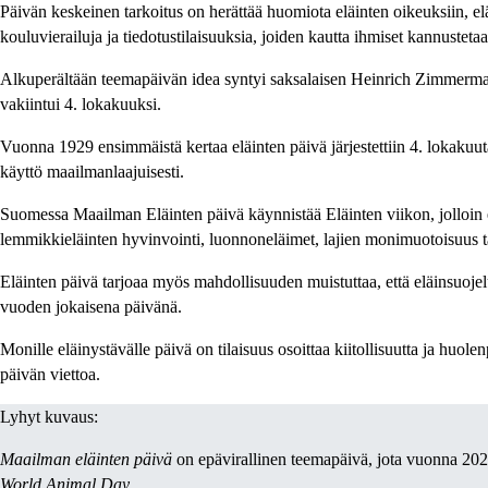
Päivän keskeinen tarkoitus on herättää huomiota eläinten oikeuksiin, 
kouluvierailuja ja tiedotustilaisuuksia, joiden kautta ihmiset kannustet
Alkuperältään teemapäivän idea syntyi saksalaisen Heinrich Zimmerma
vakiintui 4. lokakuuksi.
Vuonna 1929 ensimmäistä kertaa eläinten päivä järjestettiin 4. lokakuut
käyttö maailmanlaajuisesti.
Suomessa Maailman Eläinten päivä käynnistää Eläinten viikon, jolloin el
lemmikkieläinten hyvinvointi, luonnoneläimet, lajien monimuotoisuus t
Eläinten päivä tarjoaa myös mahdollisuuden muistuttaa, että eläinsuojel
vuoden jokaisena päivänä.
Monille eläinystävälle päivä on tilaisuus osoittaa kiitollisuutta ja huol
päivän viettoa.
Lyhyt kuvaus:
Maailman eläinten päivä
on epävirallinen teemapäivä, jota vuonna 2026
World Animal Day
.