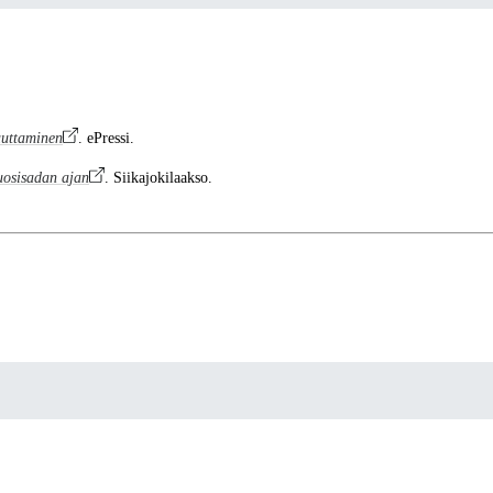
auttaminen
. ePressi.
uosisadan ajan
. Siikajokilaakso.