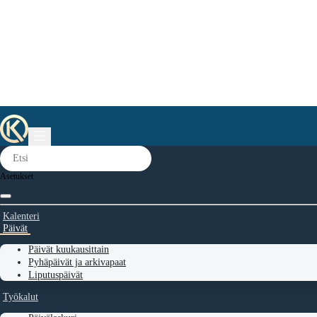
Asetukset
Kalenteri
Päivät
Päivät kuukausittain
Pyhäpäivät ja arkivapaat
Liputuspäivät
Työkalut