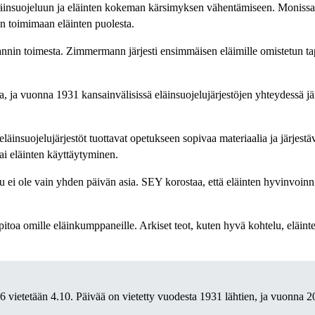
eläinsuojeluun ja eläinten kokeman kärsimyksen vähentämiseen. Monissa
aan toimimaan eläinten puolesta.
nnin toimesta. Zimmermann järjesti ensimmäisen eläimille omistetun 
a, ja vuonna 1931 kansainvälisissä eläinsuojelujärjestöjen yhteydessä jä
äinsuojelujärjestöt tuottavat opetukseen sopivaa materiaalia ja järjestä
ai eläinten käyttäytyminen.
u ei ole vain yhden päivän asia. SEY korostaa, että eläinten hyvinvoinn
enpitoa omille eläinkumppaneille. Arkiset teot, kuten hyvä kohtelu, eläin
 vietetään 4.10. Päivää on vietetty vuodesta 1931 lähtien, ja vuonna 20