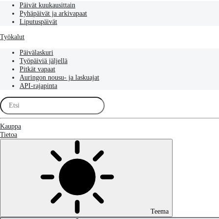
Päivät kuukausittain
Pyhäpäivät ja arkivapaat
Liputuspäivät
Työkalut
Päivälaskuri
Työpäiviä jäljellä
Pitkät vapaat
Auringon nousu- ja laskuajat
API-rajapinta
Kauppa
Tietoa
Teema