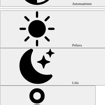
Automaattinen
Pellava
Liila