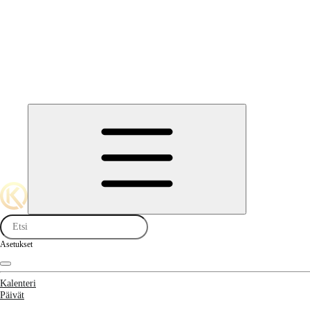
Asetukset
Kalenteri
Päivät