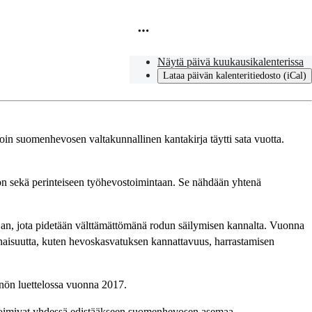
Näytä päivä kuukausikalenterissa
Lataa päivän kalenteritiedosto (iCal)
in suomenhevosen valtakunnallinen kantakirja täytti sata vuotta.
oon sekä perinteiseen työhevostoimintaan. Se nähdään yhtenä
ajan, jota pidetään välttämättömänä rodun säilymisen kannalta. Vuonna
onaisuutta, kuten hevoskasvatuksen kannattavuus, harrastamisen
nnön luettelossa vuonna 2017.
toimivat yhdessä edistääkseen suomenhevosen asemaa.