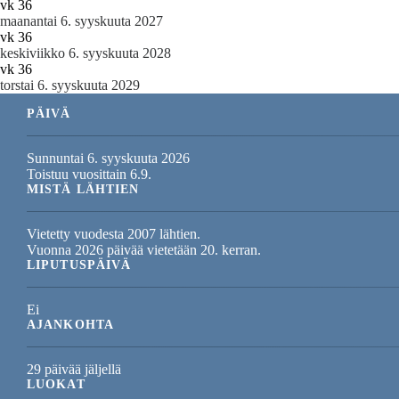
vk 36
maanantai 6. syyskuuta 2027
vk 36
keskiviikko 6. syyskuuta 2028
vk 36
torstai 6. syyskuuta 2029
PÄIVÄ
Sunnuntai 6. syyskuuta 2026
Toistuu vuosittain 6.9.
MISTÄ LÄHTIEN
Vietetty vuodesta 2007 lähtien.
Vuonna 2026 päivää vietetään 20. kerran.
LIPUTUSPÄIVÄ
Ei
AJANKOHTA
29 päivää jäljellä
LUOKAT