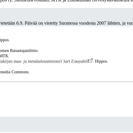
etetään 6.9. Päivää on vietetty Suomessa vuodesta 2007 lähtien, ja vuo
ippos.
omen Ratsastajainliitto.
 MTK.
akirjan maa- ja metsätalousministeri Sari Essayahill
. Hippos.
kimedia Commons.