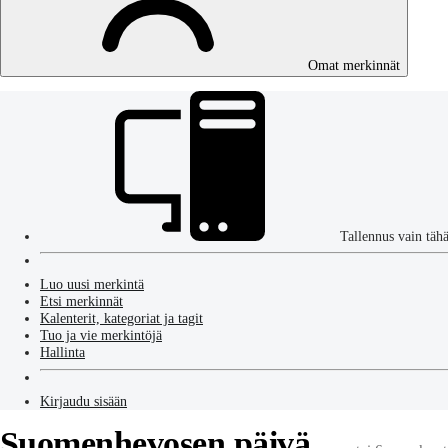
Omat merkinnät
Tallennus vain täh
Luo uusi merkintä
Etsi merkinnät
Kalenterit, kategoriat ja tagit
Tuo ja vie merkintöjä
Hallinta
Kirjaudu sisään
Suomenhevosen päivä