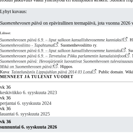
Lyhyt kuvaus:
Suomenhevosen päivä
on epävirallinen teemapäivä, jota vuonna 2026 vi
Lähteet:
Suomenhevosen päivä 6.9. – liput salkoon kansallishevosemme kunniaksi!
. H
Suomenhevosliitto - Tapahtumat
. Suomenhevosliitto ry.
Suomenhevosen päivä 6.9. – liput salkoon kansallishevosemme kunniaksi
. Su
Suomenhevosen päivä 6.9. – Tervetuloa Pikku parlamentin kansalaisinfoon
.
Suomenhevosen päivä: Hevosjärjestöt luovuttivat Suomenhevosen tulevaisuusasi
Mikä on Suomenhevosen päivä?
. Hippos.
Kuva:
Taistelunäytös Lippujuhlan päivä 2014 03 Lotta
. Public domain. Wi
MENNEET JA TULEVAT VUODET
vk 36
keskiviikko 6. syyskuuta 2023
vk 36
perjantai 6. syyskuuta 2024
vk 36
lauantai 6. syyskuuta 2025
vk 36
sunnuntai 6. syyskuuta 2026