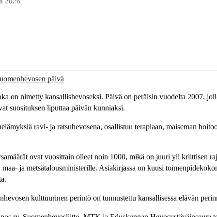
ta 2026
 on nimetty kansallishevoseksi. Päivä on peräisin vuodelta 2007, jollo
vat suosituksen liputtaa päivän kunniaksi.
uelämyksiä ravi- ja ratsuhevosena, osallistuu terapiaan, maiseman hoit
äärät ovat vuosittain olleet noin 1000, mikä on juuri yli kriittisen r
 maa- ja metsätalousministerille. Asiakirjassa on kuusi toimenpidekok
ta.
hevosen kulttuurinen perintö on tunnustettu kansallisessa elävän peri
Hippos ry, Suomenhevosliitto, MTK ja Eduskunnan Hevosystäväinseura 