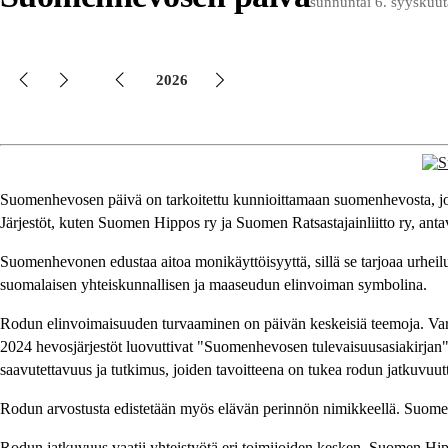
sunnuntai 6. syyskuu
2026
Suomenhevosen päivä on tarkoitettu kunnioittamaan suomenhevosta, joka
Järjestöt, kuten Suomen Hippos ry ja Suomen Ratsastajainliitto ry, anta
Suomenhevonen edustaa aitoa monikäyttöisyyttä, sillä se tarjoaa urheil
suomalaisen yhteiskunnallisen ja maaseudun elinvoiman symbolina.
Rodun elinvoimaisuuden turvaaminen on päivän keskeisiä teemoja. Varsam
2024 hevosjärjestöt luovuttivat "Suomenhevosen tulevaisuusasiakirjan"
saavutettavuus ja tutkimus, joiden tavoitteena on tukea rodun jatkuvuut
Rodun arvostusta edistetään myös elävän perinnön nimikkeellä. Suomen
Rodun jatkuvuus vaatii yhteistyötä eri toimijoiden kesken. Suomen 