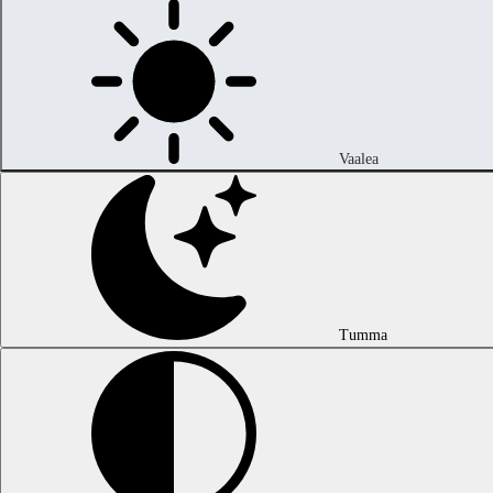
Vaalea
Tumma