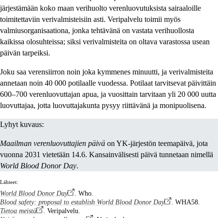
järjestämään koko maan verihuolto verenluovutuksista sairaaloille
toimitettaviin verivalmisteisiin asti. Veripalvelu toimii myös
valmiusorganisaationa, jonka tehtävänä on vastata verihuollosta
kaikissa olosuhteissa; siksi verivalmisteita on oltava varastossa usean
päivän tarpeiksi.
Joku saa verensiirron noin joka kymmenes minuutti, ja verivalmisteita
annetaan noin 40 000 potilaalle vuodessa. Potilaat tarvitsevat päivittäin
600–700 verenluovuttajan apua, ja vuosittain tarvitaan yli 20 000 uutta
luovuttajaa, jotta luovuttajakunta pysyy riittävänä ja monipuolisena.
Lyhyt kuvaus:
Maailman verenluovuttajien päivä
on YK-järjestön teemapäivä, jota
vuonna 2031 vietetään 14.6. Kansainvälisesti päivä tunnetaan nimellä
World Blood Donor Day
.
Lähteet:
World Blood Donor Day
. Who.
Blood safety: proposal to establish World Blood Donor Day
. WHA58.
Tietoa meistä
. Veripalvelu.