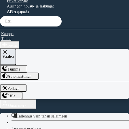
Pitkät vapaat
Auringon nousu- ja laskuajat
API-rajapinta
Kauppa
Tietoa
Teema
Vaalea
Tumma
Automaattinen
Pellava
Liila
Omat merkinnät
Tallennus vain tähän selaimeen