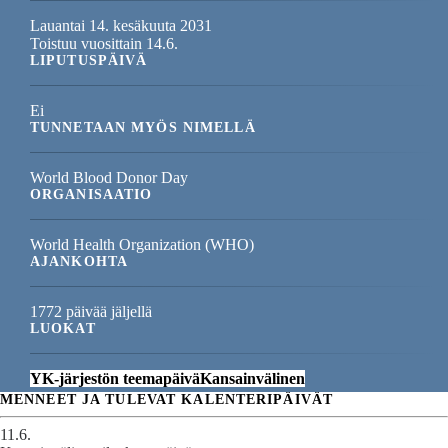
Lauantai 14. kesäkuuta 2031
Toistuu vuosittain 14.6.
LIPUTUSPÄIVÄ
Ei
TUNNETAAN MYÖS NIMELLÄ
World Blood Donor Day
ORGANISAATIO
World Health Organization (WHO)
AJANKOHTA
1772 päivää jäljellä
LUOKAT
YK-järjestön teemapäivä
Kansainvälinen
MENNEET JA TULEVAT KALENTERIPÄIVÄT
11.6.