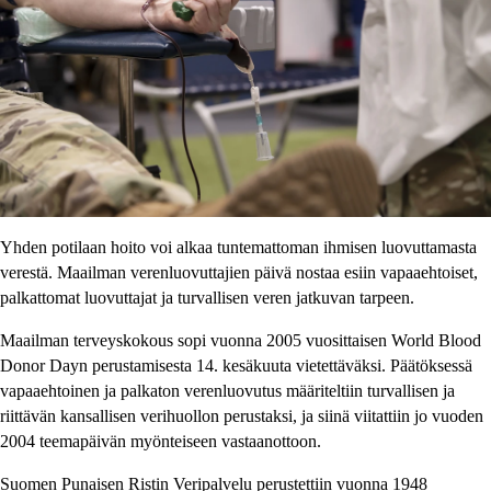
Yhden potilaan hoito voi alkaa tuntemattoman ihmisen luovuttamasta
verestä. Maailman verenluovuttajien päivä nostaa esiin vapaaehtoiset,
palkattomat luovuttajat ja turvallisen veren jatkuvan tarpeen.
Maailman terveyskokous sopi vuonna 2005 vuosittaisen World Blood
Donor Dayn perustamisesta 14. kesäkuuta vietettäväksi. Päätöksessä
vapaaehtoinen ja palkaton verenluovutus määriteltiin turvallisen ja
riittävän kansallisen verihuollon perustaksi, ja siinä viitattiin jo vuoden
2004 teemapäivän myönteiseen vastaanottoon.
Suomen Punaisen Ristin Veripalvelu perustettiin vuonna 1948