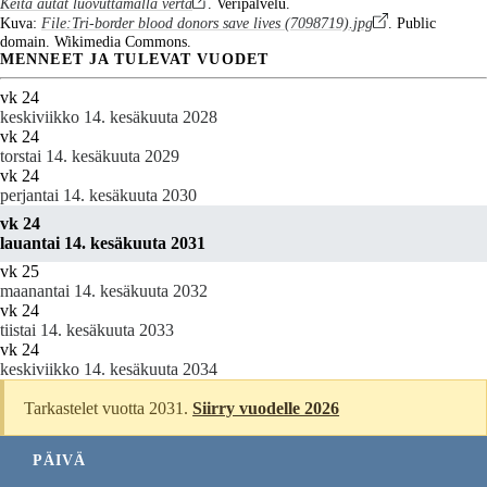
Keitä autat luovuttamalla verta
. Veripalvelu.
Kuva:
File:Tri-border blood donors save lives (7098719).jpg
. Public
domain. Wikimedia Commons.
MENNEET JA TULEVAT VUODET
vk 24
keskiviikko 14. kesäkuuta 2028
vk 24
torstai 14. kesäkuuta 2029
vk 24
perjantai 14. kesäkuuta 2030
vk 24
lauantai 14. kesäkuuta 2031
vk 25
maanantai 14. kesäkuuta 2032
vk 24
tiistai 14. kesäkuuta 2033
vk 24
keskiviikko 14. kesäkuuta 2034
Tarkastelet vuotta 2031.
Siirry vuodelle 2026
PÄIVÄ