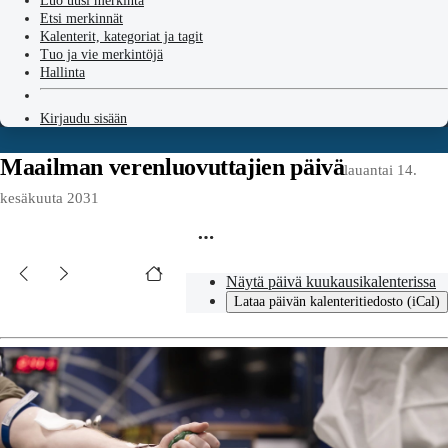
Luo uusi merkintä
Etsi merkinnät
Kalenterit, kategoriat ja tagit
Tuo ja vie merkintöjä
Hallinta
Kirjaudu sisään
Maailman verenluovuttajien päivä
lauantai 14.
kesäkuuta 2031
Näytä päivä kuukausikalenterissa
Lataa päivän kalenteritiedosto (iCal)