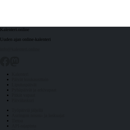
Kalenteri.online
Uuden ajan online-kalenteri
info@kalenteri.online
Kalenteri
Päivät kuukausittain
Liputuspäivät
Pyhäpäivät ja arkivapaat
Pitkät vapaat
Päivälaskuri
Työpäiviä jäljellä
Auringon nousu- ja laskuajat
Tietoa
API-rajapinta