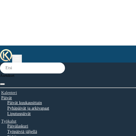
Asetukset
Kalenteri
Päivät
Päivät kuukausittain
Pyhäpäivät ja arkivapaat
Liputuspäivät
Työkalut
Päivälaskuri
Työpäiviä jäljellä