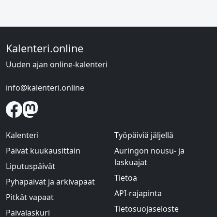
Kalenteri.online
Uuden ajan online-kalenteri
info@kalenteri.online
Kalenteri
Työpäiviä jäljellä
Päivät kuukausittain
Auringon nousu- ja
laskuajat
Liputuspäivät
Tietoa
Pyhäpäivät ja arkivapaat
API-rajapinta
Pitkät vapaat
Tietosuojaseloste
Päivälaskuri