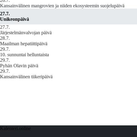
26.7.
Kansainvälinen mangrovien ja niiden ekosysteemin suojelupäivä
27.7.
Unikeonpäivä
27.7.
Järjestelmänvalvojan päivä
28.7.
Maailman hepatiittipäivä
29.7.
10. sunnuntai helluntaista
29.7.
Pyhän Olavin päivä
29.7.
Kansainvälinen tiikeripäivä
Kalenteri.online