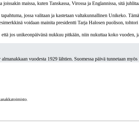
 joissakin maissa, kuten Tanskassa, Virossa ja Englannissa, sitä juhlit
 tapahtuma, jossa valitaan ja kastetaan valtakunnallinen Unikeko. Täm
esimerkkinä voidaan mainita presidentti Tarja Halosen puolison, tohtor
ttä jos unikeonpäivänä nukkuu pitkään, niin nukuttaa koko vuoden, ja 
ty almanakkaan vuodesta 1929 lähtien. Suomessa päivä tunnetaan myös
manakkatoimisto.