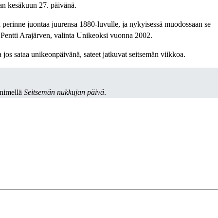
aan kesäkuun 27. päivänä.
ä perinne juontaa juurensa 1880-luvulle, ja nykyisessä muodossaan se
i Pentti Arajärven, valinta Unikeoksi vuonna 2002.
jos sataa unikeonpäivänä, sateet jatkuvat seitsemän viikkoa.
 nimellä
Seitsemän nukkujan päivä
.