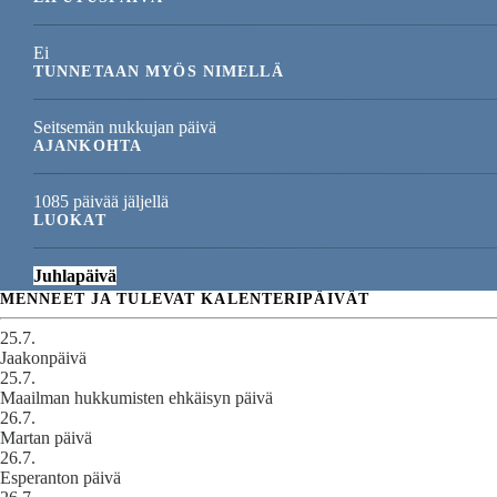
Ei
TUNNETAAN MYÖS NIMELLÄ
Seitsemän nukkujan päivä
AJANKOHTA
1085 päivää jäljellä
LUOKAT
Juhlapäivä
MENNEET JA TULEVAT KALENTERIPÄIVÄT
25.7.
Jaakonpäivä
25.7.
Maailman hukkumisten ehkäisyn päivä
26.7.
Martan päivä
26.7.
Esperanton päivä