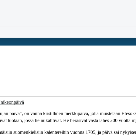
an päivä", on vanha kristillinen merkkipäivä, jolla muistetaan Efesok
uivat luolaan, jossa he nukahtivat. He heräsivät vasta lähes 200 vuotta
mmäisiin suomenkielisiin kalentereihin vuonna 1705, ja päivä sai nyk