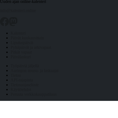
Uuden ajan online-kalenteri
info@kalenteri.online
Kalenteri
Päivät kuukausittain
Liputuspäivät
Pyhäpäivät ja arkivapaat
Pitkät vapaat
Päivälaskuri
Työpäiviä jäljellä
Auringon nousu- ja laskuajat
Tietoa
API-rajapinta
Tietosuojaseloste
Käyttöehdot
Peruuta verkkokauppatilaus