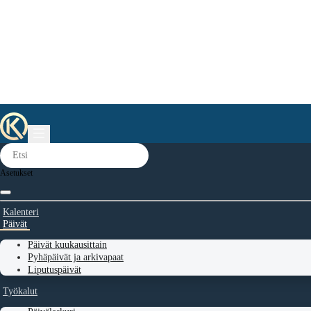
Asetukset
Kalenteri
Päivät
Päivät kuukausittain
Pyhäpäivät ja arkivapaat
Liputuspäivät
Työkalut