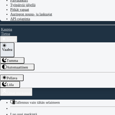
Päivälaskuri
Työpäiviä jäljellä
Pitkät vapaat
Auringon nousu- ja laskuajat
API-rajapinta
Kauppa
Tietoa
Teema
Vaalea
Tumma
Automaattinen
Pellava
Liila
Omat merkinnät
Tallennus vain tähän selaimeen
Luo uusi merkintä