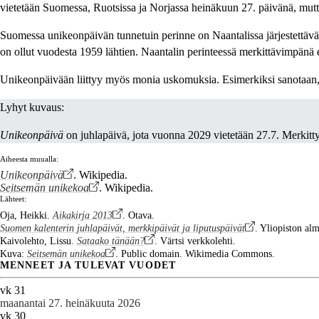
vietetään Suomessa, Ruotsissa ja Norjassa heinäkuun 27. päivänä, mutta
Suomessa unikeonpäivän tunnetuin perinne on Naantalissa järjestettävä
on ollut vuodesta 1959 lähtien. Naantalin perinteessä merkittävimpänä 
Unikeonpäivään liittyy myös monia uskomuksia. Esimerkiksi sanotaan, e
Lyhyt kuvaus:
Unikeonpäivä
on juhlapäivä, jota vuonna 2029 vietetään 27.7. Merkit
Aiheesta muualla:
Unikeonpäivä
. Wikipedia.
Seitsemän unikekoa
. Wikipedia.
Lähteet:
Oja, Heikki.
Aikakirja 2013
. Otava.
Suomen kalenterin juhlapäivät, merkkipäivät ja liputuspäivät
. Yliopiston al
Kaivolehto, Lissu.
Sataako tänään?
. Värtsi verkkolehti.
Kuva:
Seitsemän unikekoa
. Public domain. Wikimedia Commons.
MENNEET JA TULEVAT VUODET
vk 31
maanantai 27. heinäkuuta 2026
vk 30