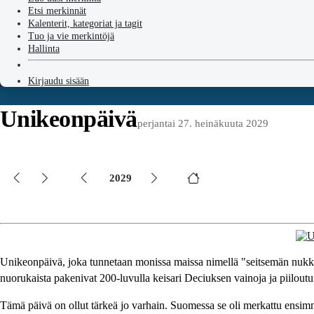
Etsi merkinnät
Kalenterit, kategoriat ja tagit
Tuo ja vie merkintöjä
Hallinta
Kirjaudu sisään
Unikeonpäivä
perjantai 27. heinäkuuta 2029
2029
Unikeonpäivä, joka tunnetaan monissa maissa nimellä "seitsemän nukkuj
nuorukaista pakenivat 200-luvulla keisari Deciuksen vainoja ja piilout
Tämä päivä on ollut tärkeä jo varhain. Suomessa se oli merkattu ensi