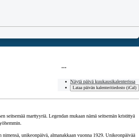
Näytä päivä kuukausikalenterissa
Lataa päivän kalenteritiedosto (iCal)
sen seitsemää marttyyriä. Legendan mukaan nämä seitsemän kristittyä
 myöhemmin.
yisen nimensä, unikeonpäivä, almanakkaan vuonna 1929. Unikeonpäivää