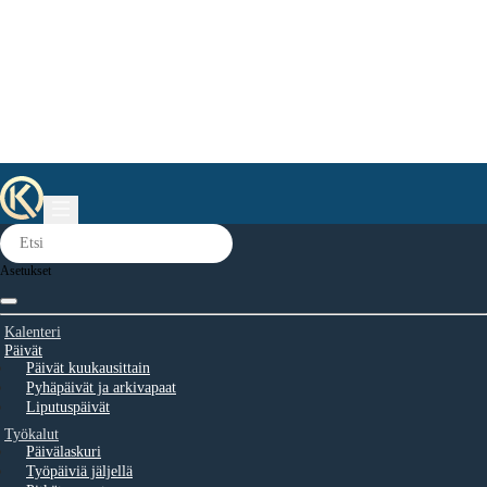
Asetukset
Kalenteri
Päivät
Päivät kuukausittain
Pyhäpäivät ja arkivapaat
Liputuspäivät
Työkalut
Päivälaskuri
Työpäiviä jäljellä