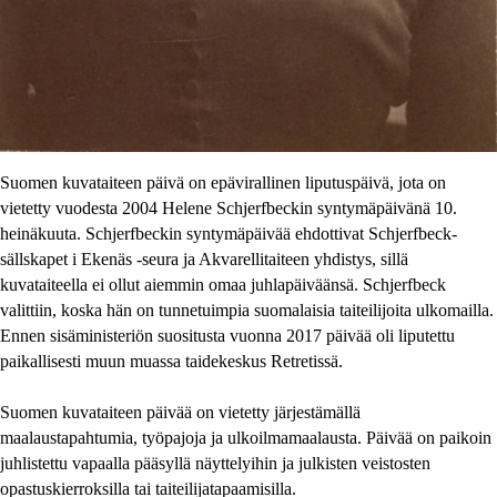
Suomen kuvataiteen päivä on epävirallinen liputuspäivä, jota on
vietetty vuodesta 2004 Helene Schjerfbeckin syntymäpäivänä 10.
heinäkuuta. Schjerfbeckin syntymäpäivää ehdottivat Schjerfbeck-
sällskapet i Ekenäs -seura ja Akvarellitaiteen yhdistys, sillä
kuvataiteella ei ollut aiemmin omaa juhlapäiväänsä. Schjerfbeck
valittiin, koska hän on tunnetuimpia suomalaisia taiteilijoita ulkomailla.
Ennen sisäministeriön suositusta vuonna 2017 päivää oli liputettu
paikallisesti muun muassa taidekeskus Retretissä.
Suomen kuvataiteen päivää on vietetty järjestämällä
maalaustapahtumia, työpajoja ja ulkoilmamaalausta. Päivää on paikoin
juhlistettu vapaalla pääsyllä näyttelyihin ja julkisten veistosten
opastuskierroksilla tai taiteilijatapaamisilla.