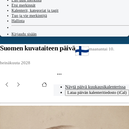
Luo uusi merkintä
Etsi merkinnät
Kalenterit, kategoriat ja tagit
Tuo ja vie merkintöjä
Hallinta
Kirjaudu sisään
Suomen kuvataiteen päivä
maanantai 10.
heinäkuuta 2028
Näytä päivä kuukausikalenterissa
Lataa päivän kalenteritiedosto (iCal)