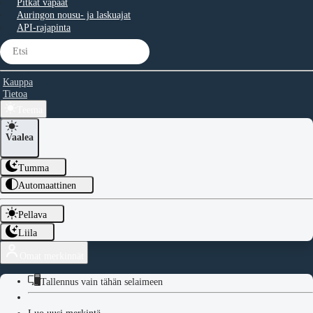
Pitkät vapaat
Auringon nousu- ja laskuajat
API-rajapinta
Kauppa
Tietoa
Teema
Vaalea
Tumma
Automaattinen
Pellava
Liila
Omat merkinnät
Tallennus vain tähän selaimeen