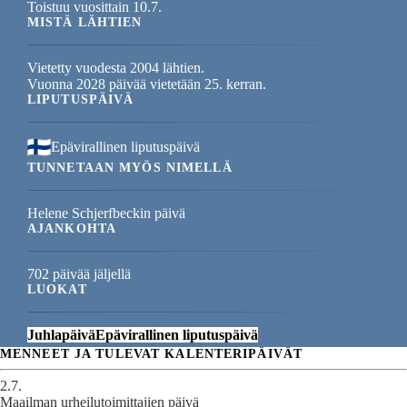
Toistuu vuosittain 10.7.
MISTÄ LÄHTIEN
Vietetty vuodesta 2004 lähtien.
Vuonna 2028 päivää vietetään 25. kerran.
LIPUTUSPÄIVÄ
Epävirallinen liputuspäivä
TUNNETAAN MYÖS NIMELLÄ
Helene Schjerfbeckin päivä
AJANKOHTA
702 päivää jäljellä
LUOKAT
Juhlapäivä
Epävirallinen liputuspäivä
MENNEET JA TULEVAT KALENTERIPÄIVÄT
2.7.
Maailman urheilutoimittajien päivä