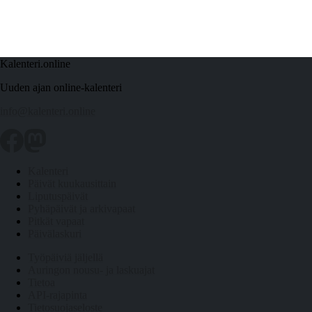
Kalenteri.online
Uuden ajan online-kalenteri
info@kalenteri.online
Kalenteri
Päivät kuukausittain
Liputuspäivät
Pyhäpäivät ja arkivapaat
Pitkät vapaat
Päivälaskuri
Työpäiviä jäljellä
Auringon nousu- ja laskuajat
Tietoa
API-rajapinta
Tietosuojaseloste