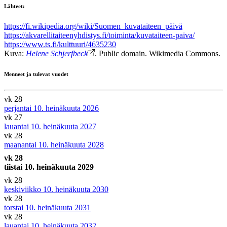
Lähteet:
https://fi.wikipedia.org/wiki/Suomen_kuvataiteen_päivä
https://akvarellitaiteenyhdistys.fi/toiminta/kuvataiteen-paiva/
https://www.ts.fi/kulttuuri/4635230
Kuva:
Helene Schjerfbeck
. Public domain. Wikimedia Commons.
Menneet ja tulevat vuodet
vk 28
perjantai 10. heinäkuuta 2026
vk 27
lauantai 10. heinäkuuta 2027
vk 28
maanantai 10. heinäkuuta 2028
vk 28
tiistai 10. heinäkuuta 2029
vk 28
keskiviikko 10. heinäkuuta 2030
vk 28
torstai 10. heinäkuuta 2031
vk 28
lauantai 10. heinäkuuta 2032