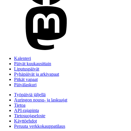
Kalenteri
Päivät kuukausittain
Liputuspäivät
Pyhäpäivät ja arkivapaat
Pitkät vapaat
Päivälaskuri
Työpäiviä jäljellä
Auringon nousu- ja laskuajat
Tietoa
API-rajapinta
Tietosuojaseloste
Käyttöehdot
Peruuta verkkokauppatilaus