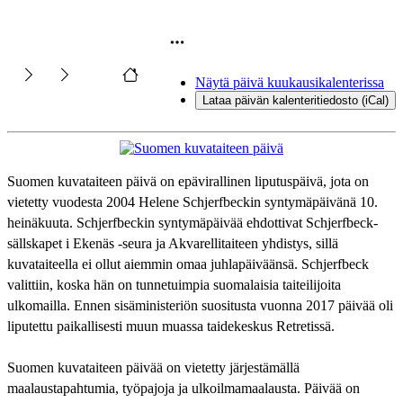
Näytä päivä kuukausikalenterissa
Lataa päivän kalenteritiedosto (iCal)
Suomen kuvataiteen päivä on epävirallinen liputuspäivä, jota on
vietetty vuodesta 2004 Helene Schjerfbeckin syntymäpäivänä 10.
heinäkuuta. Schjerfbeckin syntymäpäivää ehdottivat Schjerfbeck-
sällskapet i Ekenäs -seura ja Akvarellitaiteen yhdistys, sillä
kuvataiteella ei ollut aiemmin omaa juhlapäiväänsä. Schjerfbeck
valittiin, koska hän on tunnetuimpia suomalaisia taiteilijoita
ulkomailla. Ennen sisäministeriön suositusta vuonna 2017 päivää oli
liputettu paikallisesti muun muassa taidekeskus Retretissä.
Suomen kuvataiteen päivää on vietetty järjestämällä
maalaustapahtumia, työpajoja ja ulkoilmamaalausta. Päivää on