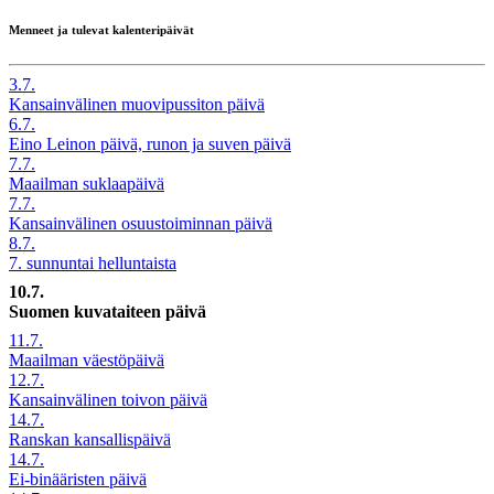
Menneet ja tulevat kalenteripäivät
3.7.
Kansainvälinen muovipussiton päivä
6.7.
Eino Leinon päivä, runon ja suven päivä
7.7.
Maailman suklaapäivä
7.7.
Kansainvälinen osuustoiminnan päivä
8.7.
7. sunnuntai helluntaista
10.7.
Suomen kuvataiteen päivä
11.7.
Maailman väestöpäivä
12.7.
Kansainvälinen toivon päivä
14.7.
Ranskan kansallispäivä
14.7.
Ei-binääristen päivä