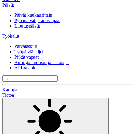
Päivät
Päivät kuukausittain
Pyhäpäivät ja arkivapaat
Liputuspäivät
Työkalut
Päivälaskuri
Työpäiviä jäljellä
Pitkät vapaat
Auringon nousu- ja laskuajat
API-rajapinta
Kauppa
Tietoa