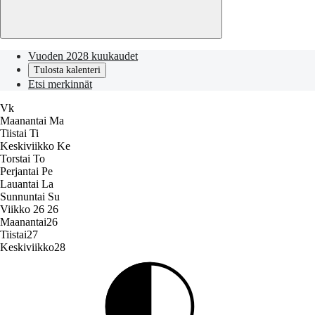
Vuoden 2028 kuukaudet
Tulosta kalenteri
Etsi merkinnät
Vk
Maanantai
Ma
Tiistai
Ti
Keskiviikko
Ke
Torstai
To
Perjantai
Pe
Lauantai
La
Sunnuntai
Su
Viikko 26
26
Maanantai
26
Tiistai
27
Keskiviikko
28