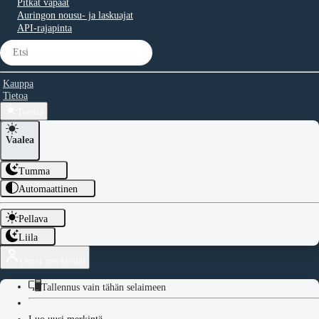
Pitkät vapaat
Auringon nousu- ja laskuajat
API-rajapinta
Kauppa
Tietoa
Teema
Vaalea
Tumma
Automaattinen
Pellava
Liila
Omat merkinnät
Tallennus vain tähän selaimeen