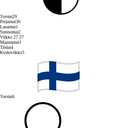
Torstai
29
Perjantai
30
Lauantai
1
Sunnuntai
2
Viikko 27
27
Maanantai
3
Tiistai
4
Keskiviikko
5
Torstai
6