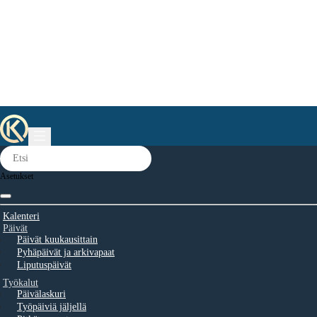
Asetukset
Kalenteri
Päivät
Päivät kuukausittain
Pyhäpäivät ja arkivapaat
Liputuspäivät
Työkalut
Päivälaskuri
Työpäiviä jäljellä