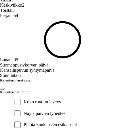
Keskiviikko
2
Torstai
3
Perjantai
4
Lauantai
5
Suomenpystykorvan päivä
Kansallispuvun syntymäpäivä
Sunnuntai
6
Kalenterin asetukset
Kalenterin toiminnot
Koko ruudun leveys
Näytä päivien lyhenteet
Piilota kuukausien esikatselut