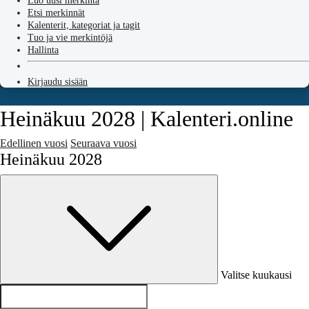
Luo uusi merkintä
Etsi merkinnät
Kalenterit, kategoriat ja tagit
Tuo ja vie merkintöjä
Hallinta
Kirjaudu sisään
Heinäkuu 2028 | Kalenteri.online
Edellinen vuosi
Seuraava vuosi
Heinäkuu 2028
Valitse kuukausi