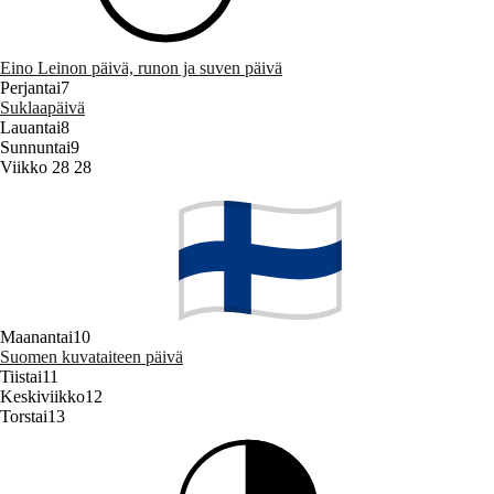
Eino Leinon päivä, runon ja suven päivä
Perjantai
7
Suklaapäivä
Lauantai
8
Sunnuntai
9
Viikko 28
28
Maanantai
10
Suomen kuvataiteen päivä
Tiistai
11
Keskiviikko
12
Torstai
13