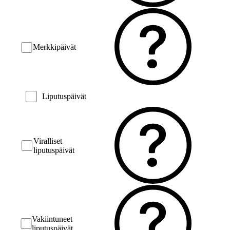
Merkkipäivät
Liputuspäivät
Viralliset
liputuspäivät
Vakiintuneet
liputuspäivät