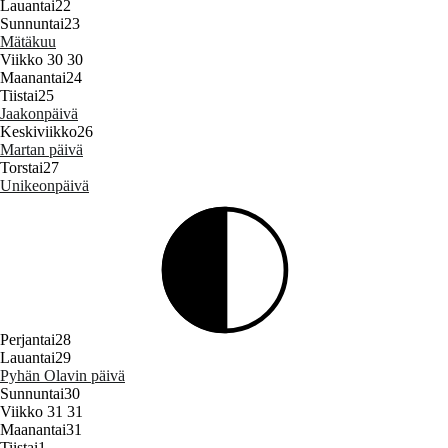
Lauantai
22
Sunnuntai
23
Mätäkuu
Viikko 30
30
Maanantai
24
Tiistai
25
Jaakonpäivä
Keskiviikko
26
Martan päivä
Torstai
27
Unikeonpäivä
Perjantai
28
Lauantai
29
Pyhän Olavin päivä
Sunnuntai
30
Viikko 31
31
Maanantai
31
Tiistai
1