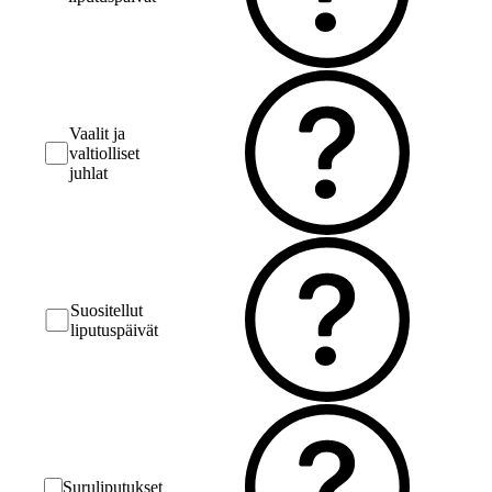
Vaalit ja
valtiolliset
juhlat
Suositellut
liputuspäivät
Suruliputukset