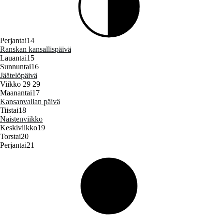
Perjantai
14
Ranskan kansallispäivä
Lauantai
15
Sunnuntai
16
Jäätelöpäivä
Viikko 29
29
Maanantai
17
Kansanvallan päivä
Tiistai
18
Naistenviikko
Keskiviikko
19
Torstai
20
Perjantai
21