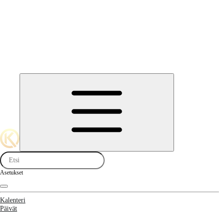
Asetukset
Kalenteri
Päivät