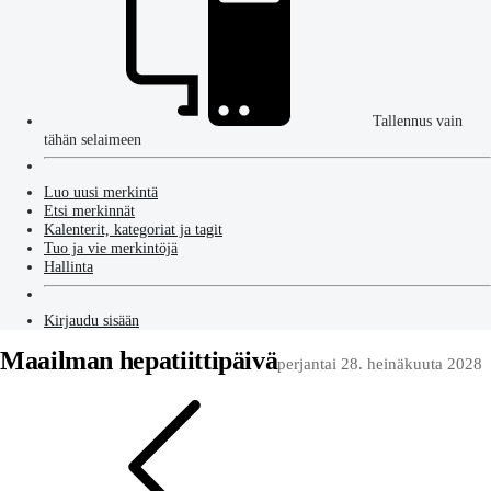
Tallennus vain
tähän selaimeen
Luo uusi merkintä
Etsi merkinnät
Kalenterit, kategoriat ja tagit
Tuo ja vie merkintöjä
Hallinta
Kirjaudu sisään
Maailman hepatiittipäivä
perjantai 28. heinäkuuta 2028