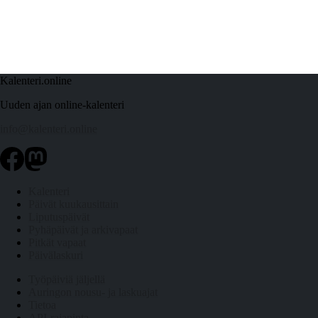
Kalenteri.online
Uuden ajan online-kalenteri
info@kalenteri.online
Kalenteri
Päivät kuukausittain
Liputuspäivät
Pyhäpäivät ja arkivapaat
Pitkät vapaat
Päivälaskuri
Työpäiviä jäljellä
Auringon nousu- ja laskuajat
Tietoa
API-rajapinta