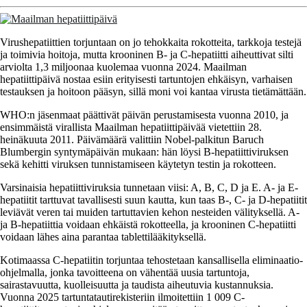
Virushepatiittien torjuntaan on jo tehokkaita rokotteita, tarkkoja testejä
ja toimivia hoitoja, mutta krooninen B- ja C-hepatiitti aiheuttivat silti
arviolta 1,3 miljoonaa kuolemaa vuonna 2024. Maailman
hepatiittipäivä nostaa esiin erityisesti tartuntojen ehkäisyn, varhaisen
testauksen ja hoitoon pääsyn, sillä moni voi kantaa virusta tietämättään.
WHO:n jäsenmaat päättivät päivän perustamisesta vuonna 2010, ja
ensimmäistä virallista Maailman hepatiittipäivää vietettiin 28.
heinäkuuta 2011. Päivämäärä valittiin Nobel-palkitun Baruch
Blumbergin syntymäpäivän mukaan: hän löysi B-hepatiittiviruksen
sekä kehitti viruksen tunnistamiseen käytetyn testin ja rokotteen.
Varsinaisia hepatiittiviruksia tunnetaan viisi: A, B, C, D ja E. A- ja E-
hepatiitit tarttuvat tavallisesti suun kautta, kun taas B-, C- ja D-hepatiitit
leviävät veren tai muiden tartuttavien kehon nesteiden välityksellä. A-
ja B-hepatiittia voidaan ehkäistä rokotteella, ja krooninen C-hepatiitti
voidaan lähes aina parantaa tablettilääkityksellä.
Kotimaassa C-hepatiitin torjuntaa tehostetaan kansallisella eliminaatio-
ohjelmalla, jonka tavoitteena on vähentää uusia tartuntoja,
sairastavuutta, kuolleisuutta ja taudista aiheutuvia kustannuksia.
Vuonna 2025 tartuntatautirekisteriin ilmoitettiin 1 009 C-