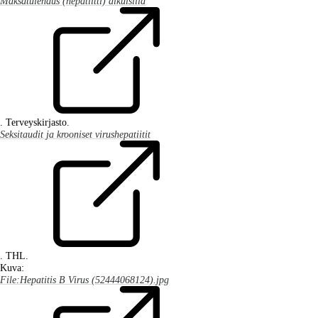
Maksatulehdus (hepatiitti) aikuisilla
. Terveyskirjasto.
Seksitaudit ja krooniset virushepatiitit
. THL.
Kuva:
File:Hepatitis B Virus (52444068124).jpg