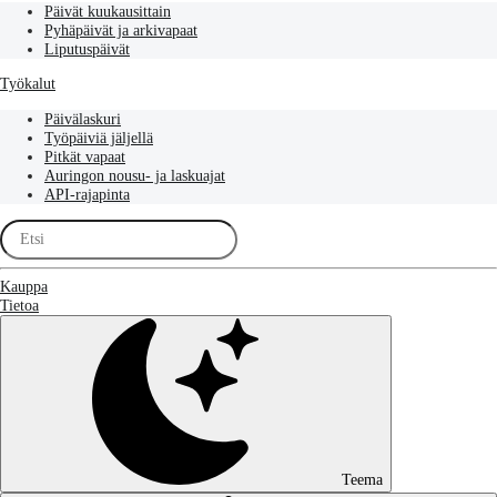
Päivät kuukausittain
Pyhäpäivät ja arkivapaat
Liputuspäivät
Työkalut
Päivälaskuri
Työpäiviä jäljellä
Pitkät vapaat
Auringon nousu- ja laskuajat
API-rajapinta
Kauppa
Tietoa
Teema